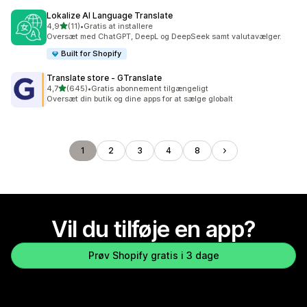
Lokalize AI Language Translate
ud af 5 stjerner
4,9
(11)
•
Gratis at installere
11 anmeldelser i alt
Oversæt med ChatGPT, DeepL og DeepSeek samt valutavælger.
Built for Shopify
Translate store ‑ GTranslate
ud af 5 stjerner
4,7
(645)
•
Gratis abonnement tilgængeligt
645 anmeldelser i alt
Oversæt din butik og dine apps for at sælge globalt
1
2
3
4
8
Vil du tilføje en app?
Prøv Shopify gratis i 3 dage