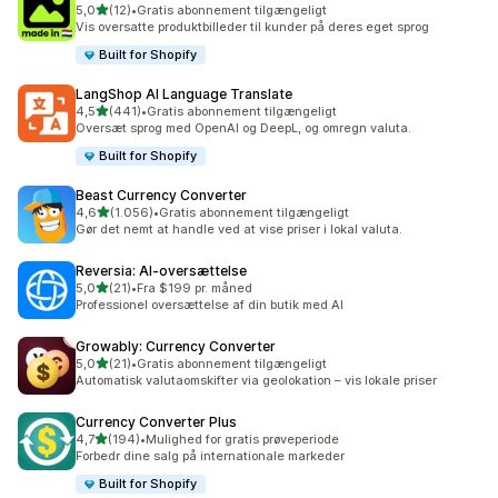
ud af 5 stjerner
5,0
(12)
•
Gratis abonnement tilgængeligt
12 anmeldelser i alt
Vis oversatte produktbilleder til kunder på deres eget sprog
Built for Shopify
LangShop AI Language Translate
ud af 5 stjerner
4,5
(441)
•
Gratis abonnement tilgængeligt
441 anmeldelser i alt
Oversæt sprog med OpenAI og DeepL, og omregn valuta.
Built for Shopify
Beast Currency Converter
ud af 5 stjerner
4,6
(1.056)
•
Gratis abonnement tilgængeligt
1056 anmeldelser i alt
Gør det nemt at handle ved at vise priser i lokal valuta.
Reversia: AI‑oversættelse
ud af 5 stjerner
5,0
(21)
•
Fra $199 pr. måned
21 anmeldelser i alt
Professionel oversættelse af din butik med AI
Growably: Currency Converter
ud af 5 stjerner
5,0
(21)
•
Gratis abonnement tilgængeligt
21 anmeldelser i alt
Automatisk valutaomskifter via geolokation – vis lokale priser
Currency Converter Plus
ud af 5 stjerner
4,7
(194)
•
Mulighed for gratis prøveperiode
194 anmeldelser i alt
Forbedr dine salg på internationale markeder
Built for Shopify