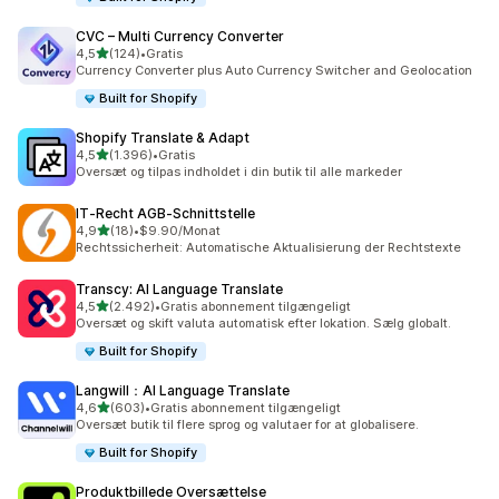
CVC – Multi Currency Converter
ud af 5 stjerner
4,5
(124)
•
Gratis
124 anmeldelser i alt
Currency Converter plus Auto Currency Switcher and Geolocation
Built for Shopify
Shopify Translate & Adapt
ud af 5 stjerner
4,5
(1.396)
•
Gratis
1396 anmeldelser i alt
Oversæt og tilpas indholdet i din butik til alle markeder
IT‑Recht AGB‑Schnittstelle
ud af 5 stjerner
4,9
(18)
•
$9.90/Monat
18 anmeldelser i alt
Rechtssicherheit: Automatische Aktualisierung der Rechtstexte
Transcy: AI Language Translate
ud af 5 stjerner
4,5
(2.492)
•
Gratis abonnement tilgængeligt
2492 anmeldelser i alt
Oversæt og skift valuta automatisk efter lokation. Sælg globalt.
Built for Shopify
Langwill：AI Language Translate
ud af 5 stjerner
4,6
(603)
•
Gratis abonnement tilgængeligt
603 anmeldelser i alt
Oversæt butik til flere sprog og valutaer for at globalisere.
Built for Shopify
Produktbillede Oversættelse