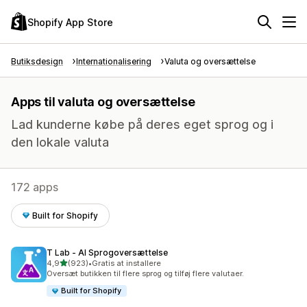
Shopify App Store
Butiksdesign
Internationalisering
Valuta og oversættelse
Apps til valuta og oversættelse
Lad kunderne købe på deres eget sprog og i
den lokale valuta
172 apps
Built for Shopify
T Lab ‑ AI Sprogoversættelse
ud af 5 stjerner
4,9
(923)
•
Gratis at installere
923 anmeldelser i alt
Oversæt butikken til flere sprog og tilføj flere valutaer.
Built for Shopify