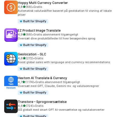
Hoppy Multi Currency Converter
ud af 5 stjerner
4,8
(88)
•
Gratis
88 anmeldelser i alt
Automatisk valutaskifter baseret på geolokation til visning af lokale
priser
Built for Shopify
EZ Product Image Translate
ud af 5 stjerner
4,9
(88)
•
Gratis abonnement tilgængeligt
88 anmeldelser i alt
Oversæt dine produktbilleder til hver besøgendes sprog
Built for Shopify
Geolocation ‑ GLC
ud af 5 stjerner
4,6
(272)
•
Gratis
272 anmeldelser i alt
Boost global sales with language and currency recommendations.
Built for Shopify
Hextom AI Translate & Currency
ud af 5 stjerner
4,7
(1.174)
•
Gratis abonnement tilgængeligt
1174 anmeldelser i alt
Oversæt med GPT, Claude, Gemini mv. og valutaomregner
Built for Shopify
Transtore – Sprogoversættelse
ud af 5 stjerner
4,6
(724)
•
Gratis
724 anmeldelser i alt
Gå globalt med smart GPT AI-oversættelse og valutakonverter
Built for Shopify