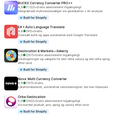
BUCKS Currency Converter PRO++
ud af 5 stjerner
4,9
(1.132)
•
Gratis abonnement tilgængeligt
1132 anmeldelser i alt
Ubegrænset multivalutavælger via geolokation + AI-analyse
Built for Shopify
EA • Auto Language Translate
ud af 5 stjerner
4,8
(95)
•
Gratis
95 anmeldelser i alt
Oversæt butik og apps automatisk med Google Translate
Built for Shopify
Geolocation & Markets—Selecty
ud af 5 stjerner
5,0
(297)
•
Gratis abonnement tilgængeligt
297 anmeldelser i alt
Omdirigeringer og vælgere for den rette valuta og det rette sprog
efter land
Built for Shopify
Nova: Multi Currency Converter
ud af 5 stjerner
4,9
(737)
•
Gratis
737 anmeldelser i alt
Lokationsbaseret, automatisk valutaomregner, der kan tilpasses
Orbe Geolocation
ud af 5 stjerner
5,0
(290)
•
Gratis abonnement tilgængeligt
290 anmeldelser i alt
Vis korrekt produkt, pris, sprog og valuta efter land.
Built for Shopify