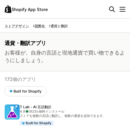
Shopify App Store
ストアデザイン
国際化
通貨と翻訳
通貨・翻訳アプリ
お客様が、自身の言語と現地通貨で買い物できるよ
うにしましょう。
172個のアプリ
Built for Shopify
T Lab ‑ AI 言語翻訳
5つ星中
4.9
(923)
•
無料インストール
合計レビュー数：923件
ストアを複数の言語に翻訳し、複数の通貨を追加できます。
Built for Shopify