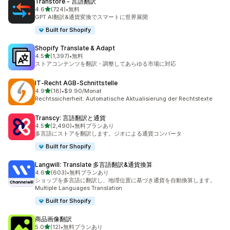
Transtore ‑ 言語翻訳
5つ星中
4.6
(724)
•
無料
合計レビュー数：724件
GPT AI翻訳&通貨変換でスマートに世界展開
Built for Shopify
Shopify Translate & Adapt
5つ星中
4.5
(1,397)
•
無料
合計レビュー数：1397件
ストアコンテンツを翻訳・調整してあらゆる市場に対応
IT‑Recht AGB‑Schnittstelle
5つ星中
4.9
(18)
•
$9.90/Monat
合計レビュー数：18件
Rechtssicherheit: Automatische Aktualisierung der Rechtstexte
Transcy: 言語翻訳と通貨
5つ星中
4.5
(2,490)
•
無料プランあり
合計レビュー数：2490件
多言語にストアを翻訳します。ジオによる通貨コンバータ
Built for Shopify
Langwill: Translate 多言語翻訳&通貨換算
5つ星中
4.6
(603)
•
無料プランあり
合計レビュー数：603件
ショップを多言語に翻訳し、地理位置に基づき通貨を自動換算します。
Multiple Languages Translation
Built for Shopify
商品画像翻訳
5つ星中
5.0
(12)
•
無料プランあり