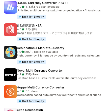
BUCKS Currency Converter PRO++
5つ星中
4.9
(1,133)
•
Free plan available
合計レビュー数：1133件
Unlimited multi currency switcher by geolocation +AI Analytics
Built for Shopify
自動翻訳言語 • EA
5つ星中
4.8
(95)
•
無料
合計レビュー数：95件
Google 翻訳を使用してストアとアプリを自動的に翻訳します
Built for Shopify
Geolocation & Markets—Selecty
5つ星中
5.0
(297)
•
Free plan available
合計レビュー数：297件
Right currency & language by country redirects and selectors
Built for Shopify
Nova: Multi Currency Converter
5つ星中
4.9
(737)
•
Free
合計レビュー数：737件
Location based customizable automatic currency convertor
Hoppy Multi Currency Converter
5つ星中
4.8
(88)
•
Free
合計レビュー数：88件
Geolocation based auto currency switcher to show local prices
Built for Shopify
Orbe Geolocation