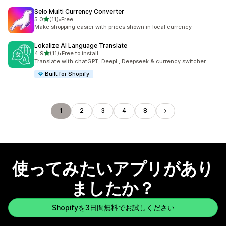
Selo Multi Currency Converter
5つ星中
5.0
(11)
•
Free
合計レビュー数：11件
Make shopping easier with prices shown in local currency
Lokalize AI Language Translate
5つ星中
4.9
(11)
•
Free to install
合計レビュー数：11件
Translate with chatGPT, DeepL, Deepseek & currency switcher.
Built for Shopify
1
2
3
4
8
使ってみたいアプリがあり
ましたか？
Shopifyを3日間無料でお試しください