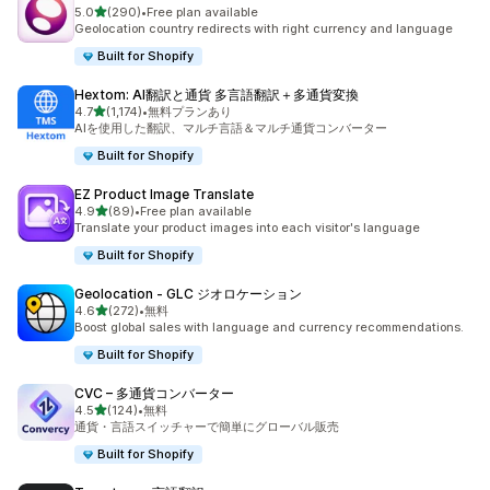
5つ星中
5.0
(290)
•
Free plan available
合計レビュー数：290件
Geolocation country redirects with right currency and language
Built for Shopify
Hextom: AI翻訳と通貨 多言語翻訳＋多通貨変換
5つ星中
4.7
(1,174)
•
無料プランあり
合計レビュー数：1174件
AIを使用した翻訳、マルチ言語＆マルチ通貨コンバーター
Built for Shopify
EZ Product Image Translate
5つ星中
4.9
(89)
•
Free plan available
合計レビュー数：89件
Translate your product images into each visitor's language
Built for Shopify
Geolocation ‑ GLC ジオロケーション
5つ星中
4.6
(272)
•
無料
合計レビュー数：272件
Boost global sales with language and currency recommendations.
Built for Shopify
CVC – 多通貨コンバーター
5つ星中
4.5
(124)
•
無料
合計レビュー数：124件
通貨・言語スイッチャーで簡単にグローバル販売
Built for Shopify