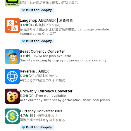
合計レビュー数：12件
翻訳された商品画像を顧客の言語で表示
Built for Shopify
LangShop AI言語翻訳 | 通貨換算
5つ星中
4.5
(441)
•
無料プランあり
合計レビュー数：441件
多言語サイト翻訳および通貨換算機能。Language translate.
Integrated w/ ChatGPT
Built for Shopify
Beast Currency Converter
5つ星中
4.6
(1,057)
•
Free plan available
合計レビュー数：1057件
Simplify shopping by displaying prices in local currency.
Reversia：AI翻訳
5つ星中
5.0
(21)
•
月額$199から
合計レビュー数：21件
AIによるプロ品質のストア翻訳
Growably: Currency Converter
5つ星中
5.0
(21)
•
Free plan available
合計レビュー数：21件
Auto currency switcher by geolocation, show local prices
Currency Converter Plus
5つ星中
4.7
(193)
•
無料体験あり
合計レビュー数：193件
国際市場での販売を向上させる.
Built for Shopify