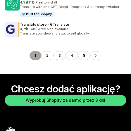
na 5 gwiazdek
4,9
(11)
•
Free to install
Łączna liczba recenzji: 11
Translate with chatGPT, DeepL, Deepseek & currency switcher.
Built for Shopify
Translate store ‑ GTranslate
na 5 gwiazdek
4,7
(645)
•
Free plan available
Łączna liczba recenzji: 645
Translate your shop and apps to sell globally
1
2
3
4
8
Chcesz dodać aplikację?
Wypróbuj Shopify za darmo przez 3 dni