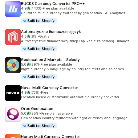
BUCKS Currency Converter PRO++
na 5 gwiazdek
4,9
(1 133)
•
Free plan available
Łączna liczba recenzji: 1133
Unlimited multi currency switcher by geolocation +AI Analytics
Built for Shopify
Automatyczne tłumaczenie język
na 5 gwiazdek
4,8
(95)
•
Gratis
Łączna liczba recenzji: 95
Automatycznie tłumacz swój sklep i aplikacje za pomocą Tłumacz
Built for Shopify
Geolocation & Markets—Selecty
na 5 gwiazdek
5,0
(297)
•
Free plan available
Łączna liczba recenzji: 297
Right currency & language by country redirects and selectors
Built for Shopify
Nova: Multi Currency Converter
na 5 gwiazdek
4,9
(736)
•
Free
Łączna liczba recenzji: 736
Location based customizable automatic currency convertor
Orbe Geolocation
na 5 gwiazdek
5,0
(289)
•
Free plan available
Łączna liczba recenzji: 289
Geolocation country redirects with right currency and language
Built for Shopify
Hoppy Multi Currency Converter