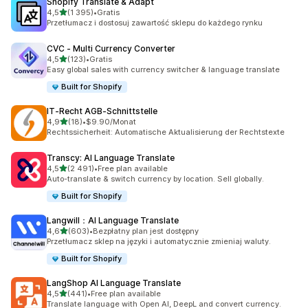
Shopify Translate & Adapt
na 5 gwiazdek
4,5
(1 395)
•
Gratis
Łączna liczba recenzji: 1395
Przetłumacz i dostosuj zawartość sklepu do każdego rynku
CVC ‑ Multi Currency Converter
na 5 gwiazdek
4,5
(123)
•
Gratis
Łączna liczba recenzji: 123
Easy global sales with currency switcher & language translate
Built for Shopify
IT‑Recht AGB‑Schnittstelle
na 5 gwiazdek
4,9
(18)
•
$9.90/Monat
Łączna liczba recenzji: 18
Rechtssicherheit: Automatische Aktualisierung der Rechtstexte
Transcy: AI Language Translate
na 5 gwiazdek
4,5
(2 491)
•
Free plan available
Łączna liczba recenzji: 2491
Auto-translate & switch currency by location. Sell globally.
Built for Shopify
Langwill：AI Language Translate
na 5 gwiazdek
4,6
(603)
•
Bezpłatny plan jest dostępny
Łączna liczba recenzji: 603
Przetłumacz sklep na języki i automatycznie zmieniaj waluty.
Built for Shopify
LangShop AI Language Translate
na 5 gwiazdek
4,5
(441)
•
Free plan available
Łączna liczba recenzji: 441
Translate language with Open AI, DeepL and convert currency.