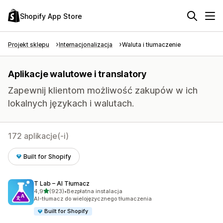
Shopify App Store
Projekt sklepu
Internacjonalizacja
Waluta i tłumaczenie
Aplikacje walutowe i translatory
Zapewnij klientom możliwość zakupów w ich
lokalnych językach i walutach.
172 aplikacje(-i)
Built for Shopify
T Lab – AI Tłumacz
na 5 gwiazdek
4,9
(923)
•
Bezpłatna instalacja
Łączna liczba recenzji: 923
AI-tłumacz do wielojęzycznego tłumaczenia
Built for Shopify