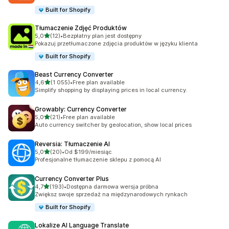
Built for Shopify
Tłumaczenie Zdjęć Produktów
na 5 gwiazdek
5,0
(12)
•
Bezpłatny plan jest dostępny
Łączna liczba recenzji: 12
Pokazuj przetłumaczone zdjęcia produktów w języku klienta
Built for Shopify
Beast Currency Converter
na 5 gwiazdek
4,6
(1 055)
•
Free plan available
Łączna liczba recenzji: 1055
Simplify shopping by displaying prices in local currency.
Growably: Currency Converter
na 5 gwiazdek
5,0
(21)
•
Free plan available
Łączna liczba recenzji: 21
Auto currency switcher by geolocation, show local prices
Reversia: Tłumaczenie AI
na 5 gwiazdek
5,0
(20)
•
Od $199/miesiąc
Łączna liczba recenzji: 20
Profesjonalne tłumaczenie sklepu z pomocą AI
Currency Converter Plus
na 5 gwiazdek
4,7
(193)
•
Dostępna darmowa wersja próbna
Łączna liczba recenzji: 193
Zwiększ swoje sprzedaż na międzynarodowych rynkach
Built for Shopify
Lokalize AI Language Translate