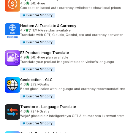
na 5 gwiazdek
4,8
(88)
•
Free
Łączna liczba recenzji: 88
Geolocation based auto currency switcher to show local prices
Built for Shopify
Hextom AI Translate & Currency
na 5 gwiazdek
4,7
(1 174)
•
Free plan available
Łączna liczba recenzji: 1174
Translate with GPT, Claude, Gemini, etc and currency converter
Built for Shopify
EZ Product Image Translate
na 5 gwiazdek
4,9
(88)
•
Free plan available
Łączna liczba recenzji: 88
Translate your product images into each visitor's language
Built for Shopify
Geolocation ‑ GLC
na 5 gwiazdek
4,6
(272)
•
Gratis
Łączna liczba recenzji: 272
Boost global sales with language and currency recommendations.
Built for Shopify
Transtore ‑ Language Translate
na 5 gwiazdek
4,6
(724)
•
Gratis
Łączna liczba recenzji: 724
Wejdź globalnie z inteligentnym GPT AI tłumaczem i konwerterem
Built for Shopify