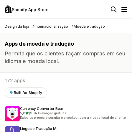
Shopify App Store
Design da loja
Internacionalização
Moeda e tradução
Apps de moeda e tradução
Permita que os clientes façam compras em seu
idioma e moeda local.
172 apps
Built for Shopify
Currency Converter Bear
de 5 estrelas
5,0
(90)
•
Avaliação gratuita
90 avaliações ao todo
Exiba os preços e permita o checkout com a moeda local do cliente
Linguise Tradução IA