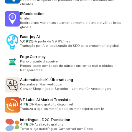
clientes.
IPGeolocation
Grátis
Redirecione visitantes automaticamente e conecte várias lojas
globais.
Ease‑joy Ai
de 5 estrelas
5,0
(2)
•
A partir de $9.99/mês
2 avaliações ao todo
Tradução por IA e localização de SEO para crescimento global.
Edge Currency
Plano gratuito disponível
Preços locais com taxas de câmbio em tempo real e rótulos
transparentes
Automatische KI‑Übersetzung
Kostenloser Plan verfügbar
Ganzer Shop in jeder Sprache – zahl nur für Änderungen
VT Labs: AI Market Translate
de 5 estrelas
4,7
(3)
•
Plano gratuito disponível
3 avaliações ao todo
Traduza a loja, os metafields e os metaobjetos com IA.
Interlingue ‑ D2C Translation
de 5 estrelas
4,7
(3)
•
Avaliação gratuita
3 avaliações ao todo
Torne a loja multilíngue. Compatível com DeepL.