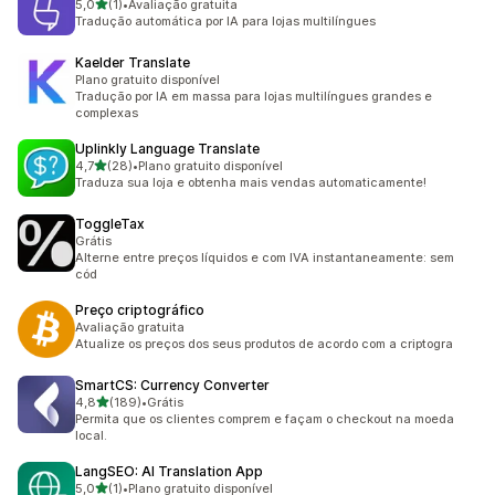
de 5 estrelas
5,0
(1)
•
Avaliação gratuita
1 avaliações ao todo
Tradução automática por IA para lojas multilíngues
Kaelder Translate
Plano gratuito disponível
Tradução por IA em massa para lojas multilíngues grandes e
complexas
Uplinkly Language Translate
de 5 estrelas
4,7
(28)
•
Plano gratuito disponível
28 avaliações ao todo
Traduza sua loja e obtenha mais vendas automaticamente!
ToggleTax
Grátis
Alterne entre preços líquidos e com IVA instantaneamente: sem
cód
Preço criptográfico
Avaliação gratuita
Atualize os preços dos seus produtos de acordo com a criptogra
SmartCS: Currency Converter
de 5 estrelas
4,8
(189)
•
Grátis
189 avaliações ao todo
Permita que os clientes comprem e façam o checkout na moeda
local.
LangSEO: AI Translation App
de 5 estrelas
5,0
(1)
•
Plano gratuito disponível