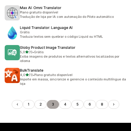
Max AI: Omni Translator
Plano gratuito disponível
Tradução de loja por IA com automação do Piloto automático
Liquid Translator: Language AI
Grátis
Traduza textos sem quebrar o código Liquid ou HTML
Globy Product Image Translator
de 5 estrelas
5,0
(1)
•
Grátis
1 avaliações ao todo
Exiba imagens de produtos e textos alternativos localizados por
idioma
BulkTranslate
de 5 estrelas
4,0
(1)
•
Plano gratuito disponível
1 avaliações ao todo
Importe em massa, sincronize e gerencie o conteúdo multilíngue da
loja
1
2
3
4
5
6
8