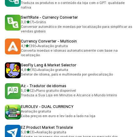
1 avaliações ao todo
Traduza os produtos e o conteúdo da loja com o GPT: qualidade
nativa
SwiftRate ‑ Currency Converter
de 5 estrelas
3,0
(7)
•
Grátis
7 avaliações ao todo
Conversor automático de moedas por localização para simplificar as
vendas globais
Currency Converter ‑ Multicoin
de 5 estrelas
4,1
(39)
•
Avaliação gratuita
39 avaliações ao todo
Converta moedas e idiomas automaticamente com base na
localização.
GeoFly Lang & Market Selector
de 5 estrelas
4,8
(15)
•
Avaliação gratuita
15 avaliações ao todo
Seletor de idioma, país e multimoeda por geolocalização
Az ‑ Tradutor de idiomas
de 5 estrelas
5,0
(2)
•
Plano gratuito disponível
2 avaliações ao todo
Traduza a Sua Loja em Minutos e Alcance o Mundo Inteiro
EUROLEV ‑ DUAL CURRENCY
Avaliação gratuita
Exiba preços em euro e lev lado a lado na loja
EZ Product Market Translate
de 5 estrelas
5,0
(3)
•
Avaliação gratuita
3 avaliações ao todo
Adapte as imagens dos produtos com base no mercado dos