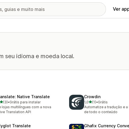
Ver ap
m seu idioma e moeda local.
ranslate: Native Translate
Crowdin
de 5 estrelas
de 5 estrelas
(3)
•
Grátis para instalar
1,0
(1)
•
Grátis
valiações ao todo
1 avaliações ao todo
e lojas multilíngues com a nova
Automatize a tradução e a 
ive Translation API
de todo o conteúdo
lyglot Translate
Ghafix Currency Conve