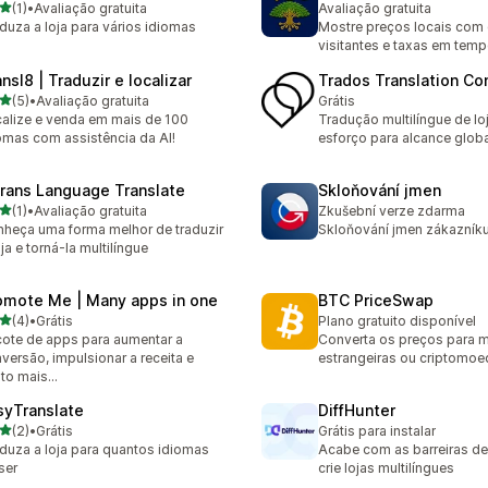
de 5 estrelas
(1)
•
Avaliação gratuita
Avaliação gratuita
valiações ao todo
duza a loja para vários idiomas
Mostre preços locais com
visitantes e taxas em tempo
nsl8 | Traduzir e localizar
Trados Translation Co
de 5 estrelas
(5)
•
Avaliação gratuita
Grátis
valiações ao todo
alize e venda em mais de 100
Tradução multilíngue de lo
omas com assistência da AI!
esforço para alcance globa
rans Language Translate
Skloňování jmen
de 5 estrelas
(1)
•
Avaliação gratuita
Zkušební verze zdarma
valiações ao todo
heça uma forma melhor de traduzir
Skloňování jmen zákazníku
oja e torná-la multilíngue
omote Me | Many apps in one
BTC PriceSwap
de 5 estrelas
(4)
•
Grátis
Plano gratuito disponível
valiações ao todo
ote de apps para aumentar a
Converta os preços para 
versão, impulsionar a receita e
estrangeiras ou criptomoe
to mais...
syTranslate
DiffHunter
de 5 estrelas
(2)
•
Grátis
Grátis para instalar
valiações ao todo
duza a loja para quantos idiomas
Acabe com as barreiras de
ser
crie lojas multilíngues