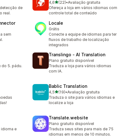
de 5 estrelas
4,6
(22)
•
Avaliação gratuita
22 avaliações ao todo
 detecção de
Ofereça a loja em vários idiomas com
 real.
controle total de conteúdo
nnector
Locale
Grátis
ja sem
Conecte a equipe de idiomas para ter
l.
fluxos de trabalho de localização
integrados
Translingo ‑ AI Translation
Plano gratuito disponível
 do 5. pádu.
Traduza a loja para vários idiomas
com IA.
Bablic Translation
de 5 estrelas
4,5
(19)
•
Avaliação gratuita
19 avaliações ao todo
moedas
Traduza o site para vários idiomas e
das!
localize a loja
Translate.website
Plano gratuito disponível
 idioma e
Traduza seus sites para mais de 75
idiomas em menos de 10 minutos.