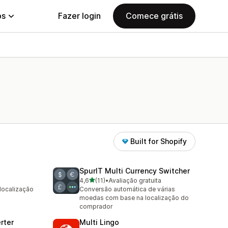
ps
Fazer login
Comece grátis
Built for Shopify
SpurIT Multi Currency Switcher
de 5 estrelas
4,6
(11)
•
Avaliação gratuita
11 avaliações ao todo
localização
Conversão automática de várias
moedas com base na localização do
comprador
rter
Multi Lingo