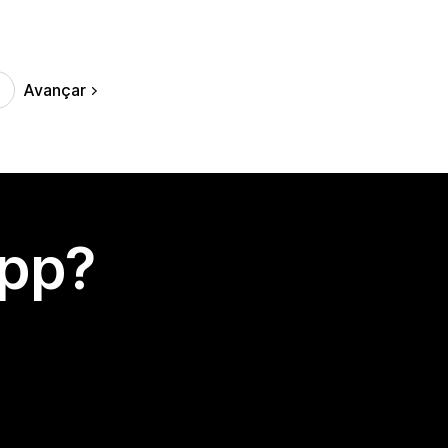
Avançar
app?