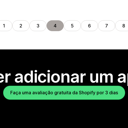
1
2
3
4
5
6
7
8
r adicionar um 
Faça uma avaliação gratuita da Shopify por 3 dias