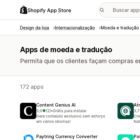
Shopify App Store
Design da loja
Internacionalização
Moeda e tradução
Apps de moeda e tradução
Permita que os clientes façam compras e
172 apps
Content Genius AI
At
de 5 estrelas
5,0
(2)
•
Grátis para instalar
3,7
2 avaliações ao todo
3 a
Gere conteúdo exclusivo sem esforço
Cri
em vários idiomas!
Nat
Paytring Currency Converter
Po