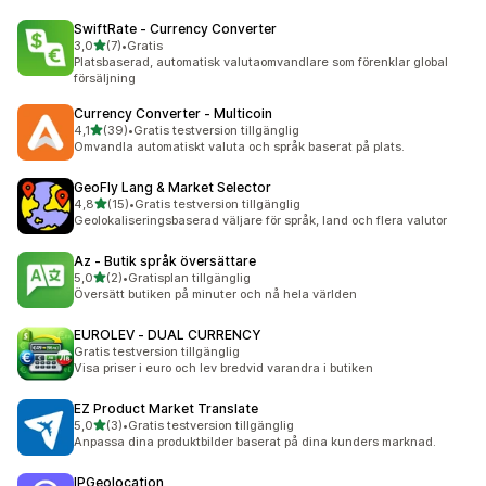
SwiftRate ‑ Currency Converter
av 5 stjärnor
3,0
(7)
•
Gratis
7 recensioner totalt
Platsbaserad, automatisk valutaomvandlare som förenklar global
försäljning
Currency Converter ‑ Multicoin
av 5 stjärnor
4,1
(39)
•
Gratis testversion tillgänglig
39 recensioner totalt
Omvandla automatiskt valuta och språk baserat på plats.
GeoFly Lang & Market Selector
av 5 stjärnor
4,8
(15)
•
Gratis testversion tillgänglig
15 recensioner totalt
Geolokaliseringsbaserad väljare för språk, land och flera valutor
Az ‑ Butik språk översättare
av 5 stjärnor
5,0
(2)
•
Gratisplan tillgänglig
2 recensioner totalt
Översätt butiken på minuter och nå hela världen
EUROLEV ‑ DUAL CURRENCY
Gratis testversion tillgänglig
Visa priser i euro och lev bredvid varandra i butiken
EZ Product Market Translate
av 5 stjärnor
5,0
(3)
•
Gratis testversion tillgänglig
3 recensioner totalt
Anpassa dina produktbilder baserat på dina kunders marknad.
IPGeolocation