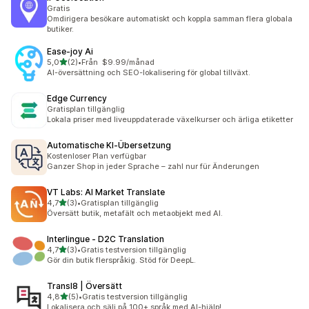
Gratis
Omdirigera besökare automatiskt och koppla samman flera globala
butiker.
Ease‑joy Ai
av 5 stjärnor
5,0
(2)
•
Från $9.99/månad
2 recensioner totalt
AI-översättning och SEO-lokalisering för global tillväxt.
Edge Currency
Gratisplan tillgänglig
Lokala priser med liveuppdaterade växelkurser och ärliga etiketter
Automatische KI‑Übersetzung
Kostenloser Plan verfügbar
Ganzer Shop in jeder Sprache – zahl nur für Änderungen
VT Labs: AI Market Translate
av 5 stjärnor
4,7
(3)
•
Gratisplan tillgänglig
3 recensioner totalt
Översätt butik, metafält och metaobjekt med AI.
Interlingue ‑ D2C Translation
av 5 stjärnor
4,7
(3)
•
Gratis testversion tillgänglig
3 recensioner totalt
Gör din butik flerspråkig. Stöd för DeepL.
Transl8 | Översätt
av 5 stjärnor
4,8
(5)
•
Gratis testversion tillgänglig
5 recensioner totalt
Lokalisera och sälj på 100+ språk med AI-hjälp!