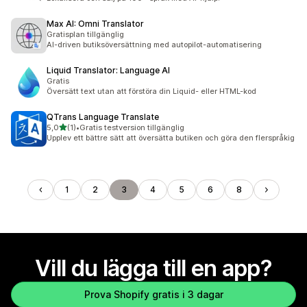
Max AI: Omni Translator
Gratisplan tillgänglig
AI-driven butiksöversättning med autopilot-automatisering
Liquid Translator: Language AI
Gratis
Översätt text utan att förstöra din Liquid- eller HTML-kod
QTrans Language Translate
av 5 stjärnor
5,0
(1)
•
Gratis testversion tillgänglig
1 recensioner totalt
Upplev ett bättre sätt att översätta butiken och göra den flerspråkig
1
2
3
4
5
6
8
Vill du lägga till en app?
Prova Shopify gratis i 3 dagar