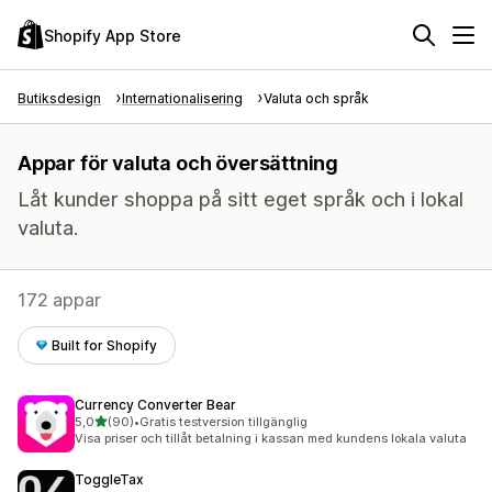
Shopify App Store
Butiksdesign
Internationalisering
Valuta och språk
Appar för valuta och översättning
Låt kunder shoppa på sitt eget språk och i lokal
valuta.
172 appar
Built for Shopify
Currency Converter Bear
av 5 stjärnor
5,0
(90)
•
Gratis testversion tillgänglig
90 recensioner totalt
Visa priser och tillåt betalning i kassan med kundens lokala valuta
ToggleTax