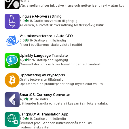
Gratis
Växla mellan priser inklusive moms och nettopriser direkt – utan kod
Linguise AI‑översättning
av 5 stjärnor
5,0
(1)
•
Gratis testversion tillgänglig
1 recensioner totalt
AI-driven, automatisk översättning för flerspråkig butik
Valutakonverterare + Auto GEO
av 5 stjärnor
5,0
(1)
•
Gratisplan tillgänglig
1 recensioner totalt
Priser i besökarens lokala valuta i realtid
Uplinkly Language Translate
av 5 stjärnor
4,7
(27)
•
Gratisplan tillgänglig
27 recensioner totalt
Översätt din butik och öka försäljningen automatiskt!
Uppdatering av kryptopris
Gratis testversion tillgänglig
Uppdatera dina produktpriser enligt krypto eller valuta
SmartCS: Currency Converter
av 5 stjärnor
4,8
(189)
•
Gratis
189 recensioner totalt
Låt kunder handla och betala i kassan i sin lokala valuta.
LangSEO: AI Translation App
av 5 stjärnor
5,0
(1)
•
Gratisplan tillgänglig
1 recensioner totalt
Översätt produkter och butiksinnehåll med GPT –
modersmålskvalitet