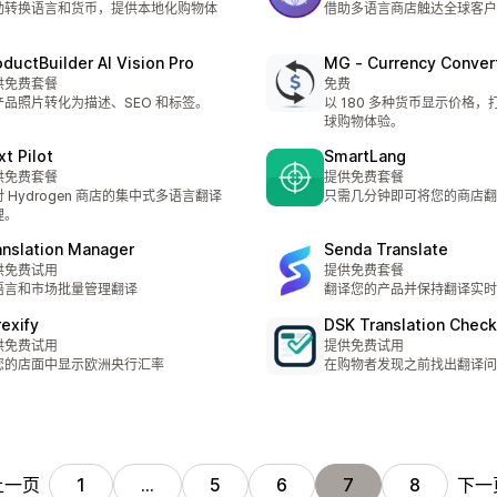
动转换语言和货币，提供本地化购物体
借助多语言商店触达全球客户
。
oductBuilder AI Vision Pro
MG ‑ Currency Conver
供免费套餐
免费
产品照片转化为描述、SEO 和标签。
以 180 多种货币显示价格
球购物体验。
xt Pilot
SmartLang
供免费套餐
提供免费套餐
 Hydrogen 商店的集中式多语言翻译
只需几分钟即可将您的商店翻
理。
anslation Manager
Senda Translate
供免费试用
提供免费套餐
语言和市场批量管理翻译
翻译您的产品并保持翻译实时
rexify
DSK Translation Check
供免费试用
提供免费试用
您的店面中显示欧洲央行汇率
在购物者发现之前找出翻译问
上一页
下一
1
…
5
6
7
8