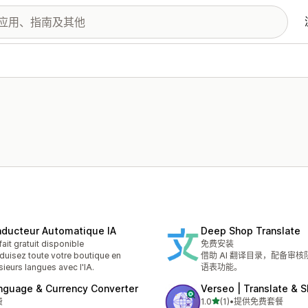
aducteur Automatique IA
Deep Shop Translate
fait gratuit disponible
免费安装
duisez toute votre boutique en
借助 AI 翻译目录，配备审
sieurs langues avec l'IA.
语表功能。
nguage & Currency Converter
Verseo | Translate & 
星（满分 5 星）
费
1.0
(1)
•
提供免费套餐
总共 1 条评论