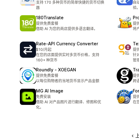
支持 170 多种货币的简单快捷的货币切换
自
器
验
180Translate
Pr
提供免费套餐
提
借助 AI 为您的商店提供多语言翻译。
将
Rate‑API Currency Converter
Te
$10/月起
提
在您的店面提供实时多货币价格，支持
针对
160+ 种货币
管
Roundly ‑ XOEGAN
Tr
提供免费套餐
提
以每位购物者的当地货币显示产品金额
跨
MG AI Image
Fo
免费安装
提
借助 AI 对产品图片进行翻译、修图和优
在
化。