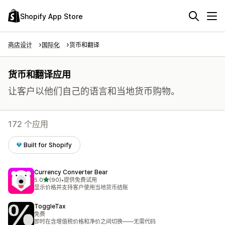
Shopify App Store
商店设计
国际化
货币和翻译
货币和翻译应用
让客户以他们自己的语言和当地货币购物。
172 个应用
Built for Shopify
Currency Converter Bear
星（满分 5 星）
5.0
(90)
•
提供免费试用
总共 90 条评论
显示价格并支持客户使用当地货币结账
ToggleTax
免费
即时在含增值税价格和净价之间切换——无需代码