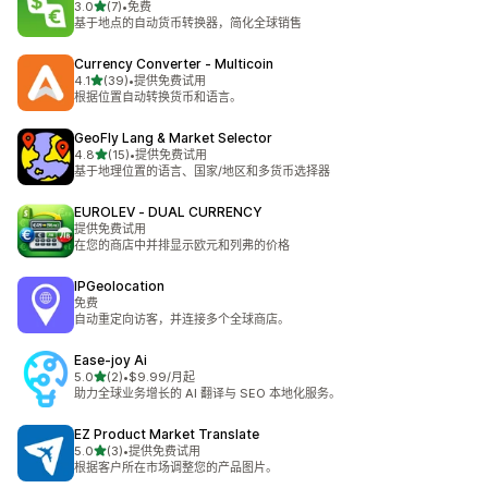
星（满分 5 星）
3.0
(7)
•
免费
总共 7 条评论
基于地点的自动货币转换器，简化全球销售
Currency Converter ‑ Multicoin
星（满分 5 星）
4.1
(39)
•
提供免费试用
总共 39 条评论
根据位置自动转换货币和语言。
GeoFly Lang & Market Selector
星（满分 5 星）
4.8
(15)
•
提供免费试用
总共 15 条评论
基于地理位置的语言、国家/地区和多货币选择器
EUROLEV ‑ DUAL CURRENCY
提供免费试用
在您的商店中并排显示欧元和列弗的价格
IPGeolocation
免费
自动重定向访客，并连接多个全球商店。
Ease‑joy Ai
星（满分 5 星）
5.0
(2)
•
$9.99/月起
总共 2 条评论
助力全球业务增长的 AI 翻译与 SEO 本地化服务。
EZ Product Market Translate
星（满分 5 星）
5.0
(3)
•
提供免费试用
总共 3 条评论
根据客户所在市场调整您的产品图片。