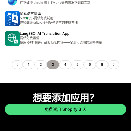
在不破坏 Liquid 或 HTML 代码的情况下翻译文本
简易语言翻译
星（满分 5 星）
5.0
(1)
•
提供免费试用
总共 1 条评论
体验翻译商店和使用多种语言的更好方法
LangSEO: AI Translation App
提供免费套餐
使用 GPT 翻译产品和商店内容——呈现母语般的流畅质量
1
2
3
4
5
6
8
想要添加应用？
免费试用 Shopify 3 天