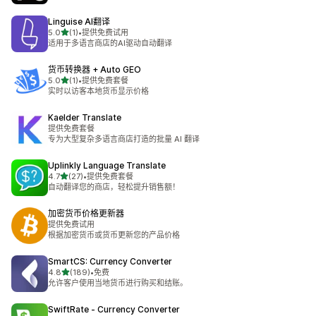
Linguise AI翻译
星（满分 5 星）
5.0
(1)
•
提供免费试用
总共 1 条评论
适用于多语言商店的AI驱动自动翻译
货币转换器 + Auto GEO
星（满分 5 星）
5.0
(1)
•
提供免费套餐
总共 1 条评论
实时以访客本地货币显示价格
Kaelder Translate
提供免费套餐
专为大型复杂多语言商店打造的批量 AI 翻译
Uplinkly Language Translate
星（满分 5 星）
4.7
(27)
•
提供免费套餐
总共 27 条评论
自动翻译您的商店，轻松提升销售额！
加密货币价格更新器
提供免费试用
根据加密货币或货币更新您的产品价格
SmartCS: Currency Converter
星（满分 5 星）
4.8
(189)
•
免费
总共 189 条评论
允许客户使用当地货币进行购买和结账。
SwiftRate ‑ Currency Converter