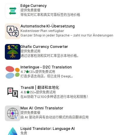
Edge Currency
提供免费套餐
带有实时汇率和真实可靠标签的当地价格
Automatische KI‑Übersetzung
Kostenloser Plan verfügbar
Ganzer Shop in jeder Sprache – zahl nur für Änderungen
Ghafix Currency Converter
提供免费试用
通过访客检测和实时汇率显示本地价格。
Interlingue ‑ D2C Translation
星（满分 5 星）
4.7
(3)
•
提供免费试用
总共 3 条评论
打造多语言商店。现已支持 DeepL。
Transl8 | 翻译和本地化
星（满分 5 星）
4.8
(5)
•
提供免费试用
总共 5 条评论
在AI协助下以100多种语言进行本地化和销售！
Max AI: Omni Translator
提供免费套餐
由 AI 驱动并具有自动运行模式的商店翻译应用
Liquid Translator: Language AI
免费