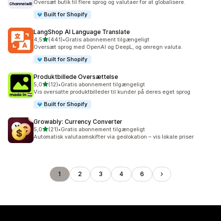
Oversæt butik til flere sprog og valutaer for at globalisere.
Built for Shopify
LangShop AI Language Translate
ud af 5 stjerner
4,5
(441)
•
Gratis abonnement tilgængeligt
441 anmeldelser i alt
Oversæt sprog med OpenAI og DeepL, og omregn valuta.
Built for Shopify
Produktbillede Oversættelse
ud af 5 stjerner
5,0
(12)
•
Gratis abonnement tilgængeligt
12 anmeldelser i alt
Vis oversatte produktbilleder til kunder på deres eget sprog
Built for Shopify
Growably: Currency Converter
ud af 5 stjerner
5,0
(21)
•
Gratis abonnement tilgængeligt
21 anmeldelser i alt
Automatisk valutaomskifter via geolokation – vis lokale priser
1
2
3
4
6