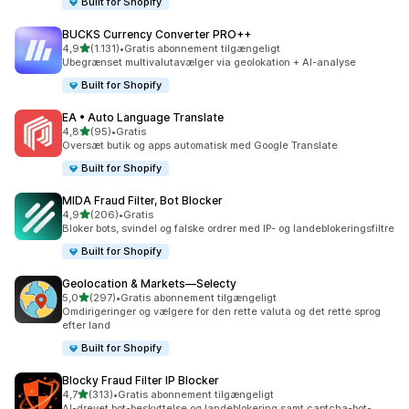
Built for Shopify
BUCKS Currency Converter PRO++
ud af 5 stjerner
4,9
(1.131)
•
Gratis abonnement tilgængeligt
1131 anmeldelser i alt
Ubegrænset multivalutavælger via geolokation + AI-analyse
Built for Shopify
EA • Auto Language Translate
ud af 5 stjerner
4,8
(95)
•
Gratis
95 anmeldelser i alt
Oversæt butik og apps automatisk med Google Translate
Built for Shopify
MIDA Fraud Filter, Bot Blocker
ud af 5 stjerner
4,9
(206)
•
Gratis
206 anmeldelser i alt
Bloker bots, svindel og falske ordrer med IP- og landeblokeringsfiltre
Built for Shopify
Geolocation & Markets—Selecty
ud af 5 stjerner
5,0
(297)
•
Gratis abonnement tilgængeligt
297 anmeldelser i alt
Omdirigeringer og vælgere for den rette valuta og det rette sprog
efter land
Built for Shopify
Blocky Fraud Filter IP Blocker
ud af 5 stjerner
4,7
(313)
•
Gratis abonnement tilgængeligt
313 anmeldelser i alt
AI-drevet bot-beskyttelse og landeblokering samt captcha-bot-