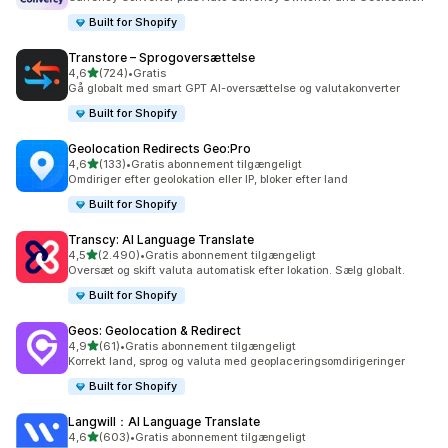
Built for Shopify
Transtore – Sprogoversættelse
ud af 5 stjerner
4,6
(724)
•
Gratis
724 anmeldelser i alt
Gå globalt med smart GPT AI-oversættelse og valutakonverter
Built for Shopify
Geolocation Redirects Geo:Pro
ud af 5 stjerner
4,6
(133)
•
Gratis abonnement tilgængeligt
133 anmeldelser i alt
Omdiriger efter geolokation eller IP, bloker efter land
Built for Shopify
Transcy: AI Language Translate
ud af 5 stjerner
4,5
(2.490)
•
Gratis abonnement tilgængeligt
2490 anmeldelser i alt
Oversæt og skift valuta automatisk efter lokation. Sælg globalt.
Built for Shopify
Geos: Geolocation & Redirect
ud af 5 stjerner
4,9
(61)
•
Gratis abonnement tilgængeligt
61 anmeldelser i alt
Korrekt land, sprog og valuta med geoplaceringsomdirigeringer
Built for Shopify
Langwill：AI Language Translate
ud af 5 stjerner
4,6
(603)
•
Gratis abonnement tilgængeligt
603 anmeldelser i alt