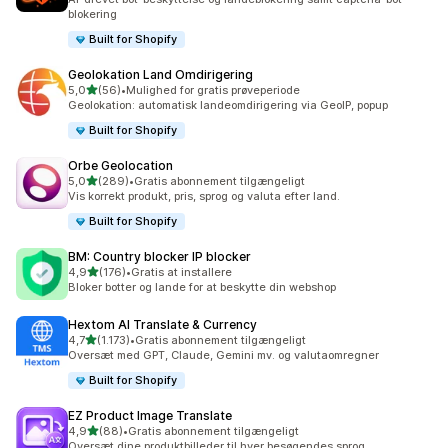
blokering
Built for Shopify
Geolokation Land Omdirigering
ud af 5 stjerner
5,0
(56)
•
Mulighed for gratis prøveperiode
56 anmeldelser i alt
Geolokation: automatisk landeomdirigering via GeoIP, popup
Built for Shopify
Orbe Geolocation
ud af 5 stjerner
5,0
(289)
•
Gratis abonnement tilgængeligt
289 anmeldelser i alt
Vis korrekt produkt, pris, sprog og valuta efter land.
Built for Shopify
BM: Country blocker IP blocker
ud af 5 stjerner
4,9
(176)
•
Gratis at installere
176 anmeldelser i alt
Bloker botter og lande for at beskytte din webshop
Hextom AI Translate & Currency
ud af 5 stjerner
4,7
(1.173)
•
Gratis abonnement tilgængeligt
1173 anmeldelser i alt
Oversæt med GPT, Claude, Gemini mv. og valutaomregner
Built for Shopify
EZ Product Image Translate
ud af 5 stjerner
4,9
(88)
•
Gratis abonnement tilgængeligt
88 anmeldelser i alt
Oversæt dine produktbilleder til hver besøgendes sprog