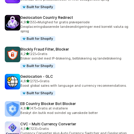
Built for Shopify
Geolocation Country Redirect
ud af 5 stjerner
4,9
(55)
•
Mulighed for gratis prøveperiode
55 anmeldelser i alt
Geoplaceringsbaserede landeomdirigeringer med korrekt valuta og
sprog
Built for Shopify
Blockly Fraud Filter, Blocker
ud af 5 stjerner
4,2
(22)
•
Gratis
22 anmeldelser i alt
Bloker svindel med IP-blokering, botblokering og landeblokering
Built for Shopify
Geolocation ‑ GLC
ud af 5 stjerner
4,6
(272)
•
Gratis
272 anmeldelser i alt
Boost global sales with language and currency recommendations.
Built for Shopify
EB Country Blocker Bot Blocker
ud af 5 stjerner
4,8
(47)
•
Gratis at installere
47 anmeldelser i alt
Beskyt din butik mod svindel og uønskede botter
CVC – Multi Currency Converter
ud af 5 stjerner
4,5
(123)
•
Gratis
123 anmeldelser i alt
Currency Converter plus Auto Currency Switcher and Geolocation