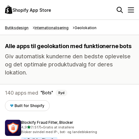
Shopify App Store
Butiksdesign
Internationalisering
Geolokation
Alle apps til geolokation med funktionerne bots
Giv automatisk kunderne den bedste oplevelse
og det optimale produktudvalg for deres
lokation.
140 apps med
Bots
Ryd
Built for Shopify
Blockify Fraud Filter, Blocker
ud af 5 stjerner
4,9
(1.517)
•
Gratis at installere
1517 anmeldelser i alt
Bloker svindel med IP-, bot- og landeblokering