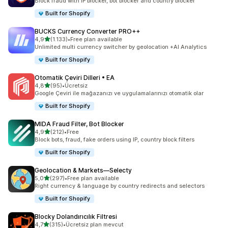
Block fraud with IP blocker, bot blocker and country blocker
Built for Shopify
BUCKS Currency Converter PRO++
5 yıldız üzerinden
4,9
(1.133)
•
Free plan available
toplam 1133 değerlendirme
Unlimited multi currency switcher by geolocation +AI Analytics
Built for Shopify
Otomatik Çeviri Dilleri • EA
5 yıldız üzerinden
4,8
(95)
•
Ücretsiz
toplam 95 değerlendirme
Google Çeviri ile mağazanızı ve uygulamalarınızı otomatik olar
Built for Shopify
MIDA Fraud Filter, Bot Blocker
5 yıldız üzerinden
4,9
(212)
•
Free
toplam 212 değerlendirme
Block bots, fraud, fake orders using IP, country block filters
Built for Shopify
Geolocation & Markets—Selecty
5 yıldız üzerinden
5,0
(297)
•
Free plan available
toplam 297 değerlendirme
Right currency & language by country redirects and selectors
Built for Shopify
Blocky Dolandırıcılık Filtresi
5 yıldız üzerinden
4,7
(315)
•
Ücretsiz plan mevcut
toplam 315 değerlendirme