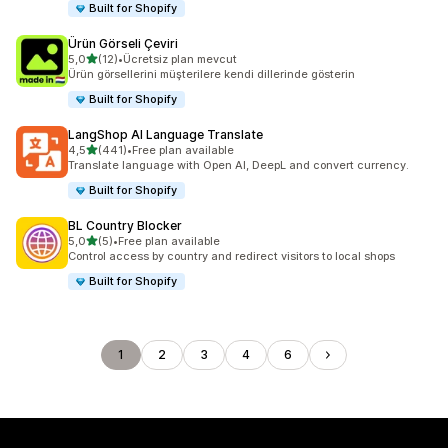
Built for Shopify
Ürün Görseli Çeviri
5 yıldız üzerinden
5,0
(12)
•
Ücretsiz plan mevcut
toplam 12 değerlendirme
Ürün görsellerini müşterilere kendi dillerinde gösterin
Built for Shopify
LangShop AI Language Translate
5 yıldız üzerinden
4,5
(441)
•
Free plan available
toplam 441 değerlendirme
Translate language with Open AI, DeepL and convert currency.
Built for Shopify
BL Country Blocker
5 yıldız üzerinden
5,0
(5)
•
Free plan available
toplam 5 değerlendirme
Control access by country and redirect visitors to local shops
Built for Shopify
1
2
3
4
6