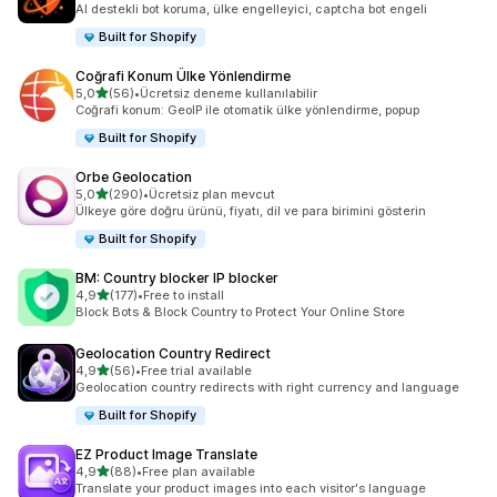
AI destekli bot koruma, ülke engelleyici, captcha bot engeli
Built for Shopify
Coğrafi Konum Ülke Yönlendirme
5 yıldız üzerinden
5,0
(56)
•
Ücretsiz deneme kullanılabilir
toplam 56 değerlendirme
Coğrafi konum: GeoIP ile otomatik ülke yönlendirme, popup
Built for Shopify
Orbe Geolocation
5 yıldız üzerinden
5,0
(290)
•
Ücretsiz plan mevcut
toplam 290 değerlendirme
Ülkeye göre doğru ürünü, fiyatı, dil ve para birimini gösterin
Built for Shopify
BM: Country blocker IP blocker
5 yıldız üzerinden
4,9
(177)
•
Free to install
toplam 177 değerlendirme
Block Bots & Block Country to Protect Your Online Store
Geolocation Country Redirect
5 yıldız üzerinden
4,9
(56)
•
Free trial available
toplam 56 değerlendirme
Geolocation country redirects with right currency and language
Built for Shopify
EZ Product Image Translate
5 yıldız üzerinden
4,9
(88)
•
Free plan available
toplam 88 değerlendirme
Translate your product images into each visitor's language