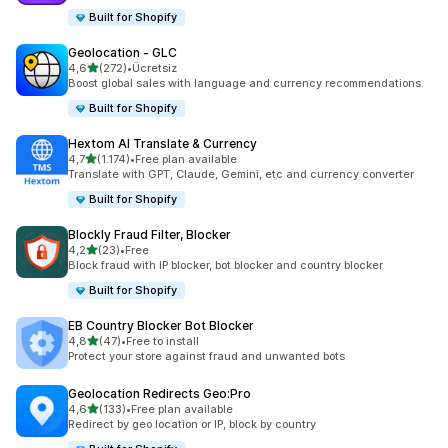
Built for Shopify
Geolocation ‑ GLC
5 yıldız üzerinden
4,6
(272)
•
Ücretsiz
toplam 272 değerlendirme
Boost global sales with language and currency recommendations.
Built for Shopify
Hextom AI Translate & Currency
5 yıldız üzerinden
4,7
(1.174)
•
Free plan available
toplam 1174 değerlendirme
Translate with GPT, Claude, Gemini, etc and currency converter
Built for Shopify
Blockly Fraud Filter, Blocker
5 yıldız üzerinden
4,2
(23)
•
Free
toplam 23 değerlendirme
Block fraud with IP blocker, bot blocker and country blocker
Built for Shopify
EB Country Blocker Bot Blocker
5 yıldız üzerinden
4,8
(47)
•
Free to install
toplam 47 değerlendirme
Protect your store against fraud and unwanted bots
Geolocation Redirects Geo:Pro
5 yıldız üzerinden
4,6
(133)
•
Free plan available
toplam 133 değerlendirme
Redirect by geo location or IP, block by country