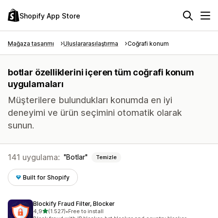
Shopify App Store
Mağaza tasarımı
Uluslararasılaştırma
Coğrafi konum
botlar özelliklerini içeren tüm coğrafi konum
uygulamaları
Müşterilere bulundukları konumda en iyi
deneyimi ve ürün seçimini otomatik olarak
sunun.
141 uygulama:
Botlar
Temizle
Built for Shopify
Blockify Fraud Filter, Blocker
5 yıldız üzerinden
4,9
(1.527)
•
Free to install
toplam 1527 değerlendirme