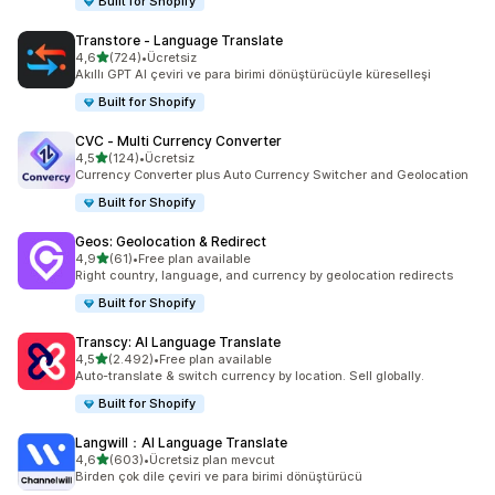
Built for Shopify
Transtore ‑ Language Translate
5 yıldız üzerinden
4,6
(724)
•
Ücretsiz
toplam 724 değerlendirme
Akıllı GPT AI çeviri ve para birimi dönüştürücüyle küreselleşi
Built for Shopify
CVC ‑ Multi Currency Converter
5 yıldız üzerinden
4,5
(124)
•
Ücretsiz
toplam 124 değerlendirme
Currency Converter plus Auto Currency Switcher and Geolocation
Built for Shopify
Geos: Geolocation & Redirect
5 yıldız üzerinden
4,9
(61)
•
Free plan available
toplam 61 değerlendirme
Right country, language, and currency by geolocation redirects
Built for Shopify
Transcy: AI Language Translate
5 yıldız üzerinden
4,5
(2.492)
•
Free plan available
toplam 2492 değerlendirme
Auto-translate & switch currency by location. Sell globally.
Built for Shopify
Langwill：AI Language Translate
5 yıldız üzerinden
4,6
(603)
•
Ücretsiz plan mevcut
toplam 603 değerlendirme
Birden çok dile çeviri ve para birimi dönüştürücü