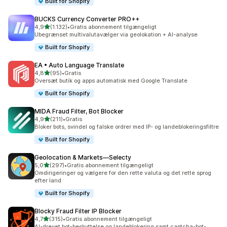
Built for Shopify
BUCKS Currency Converter PRO++
ud af 5 stjerner
4,9
(1.132)
•
Gratis abonnement tilgængeligt
1132 anmeldelser i alt
Ubegrænset multivalutavælger via geolokation + AI-analyse
Built for Shopify
EA • Auto Language Translate
ud af 5 stjerner
4,8
(95)
•
Gratis
95 anmeldelser i alt
Oversæt butik og apps automatisk med Google Translate
Built for Shopify
MIDA Fraud Filter, Bot Blocker
ud af 5 stjerner
4,9
(211)
•
Gratis
211 anmeldelser i alt
Bloker bots, svindel og falske ordrer med IP- og landeblokeringsfiltre
Built for Shopify
Geolocation & Markets—Selecty
ud af 5 stjerner
5,0
(297)
•
Gratis abonnement tilgængeligt
297 anmeldelser i alt
Omdirigeringer og vælgere for den rette valuta og det rette sprog
efter land
Built for Shopify
Blocky Fraud Filter IP Blocker
ud af 5 stjerner
4,7
(315)
•
Gratis abonnement tilgængeligt
315 anmeldelser i alt
AI-drevet bot-beskyttelse og landeblokering samt captcha-bot-