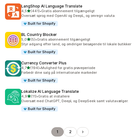
LangShop AI Language Translate
ud af 5 stjerner
4,5
(441)
•
Gratis abonnement tilgængeligt
441 anmeldelser i alt
Oversæt sprog med OpenAI og DeepL, og omregn valuta.
Built for Shopify
BL Country Blocker
ud af 5 stjerner
5,0
(5)
•
Gratis abonnement tilgængeligt
5 anmeldelser i alt
Styr adgang efter land, og omdiriger besøgende til lokale butikker
Built for Shopify
Currency Converter Plus
ud af 5 stjerner
4,7
(194)
•
Mulighed for gratis prøveperiode
194 anmeldelser i alt
Forbedr dine salg på internationale markeder
Built for Shopify
Lokalize AI Language Translate
ud af 5 stjerner
4,9
(11)
•
Gratis at installere
11 anmeldelser i alt
Oversæt med ChatGPT, DeepL og DeepSeek samt valutavælger.
Built for Shopify
1
2