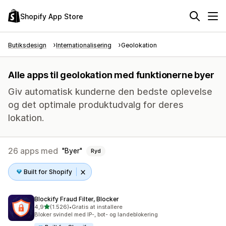
Shopify App Store
Butiksdesign
Internationalisering
Geolokation
Alle apps til geolokation med funktionerne byer
Giv automatisk kunderne den bedste oplevelse
og det optimale produktudvalg for deres
lokation.
26 apps med
Byer
Ryd
Built for Shopify
Blockify Fraud Filter, Blocker
ud af 5 stjerner
4,9
(1.526)
•
Gratis at installere
1526 anmeldelser i alt
Bloker svindel med IP-, bot- og landeblokering