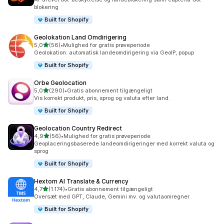
blokering
Built for Shopify
Geolokation Land Omdirigering
ud af 5 stjerner
5,0
(56)
•
Mulighed for gratis prøveperiode
56 anmeldelser i alt
Geolokation: automatisk landeomdirigering via GeoIP, popup
Built for Shopify
Orbe Geolocation
ud af 5 stjerner
5,0
(290)
•
Gratis abonnement tilgængeligt
290 anmeldelser i alt
Vis korrekt produkt, pris, sprog og valuta efter land.
Built for Shopify
Geolocation Country Redirect
ud af 5 stjerner
4,9
(56)
•
Mulighed for gratis prøveperiode
56 anmeldelser i alt
Geoplaceringsbaserede landeomdirigeringer med korrekt valuta og
sprog
Built for Shopify
Hextom AI Translate & Currency
ud af 5 stjerner
4,7
(1.174)
•
Gratis abonnement tilgængeligt
1174 anmeldelser i alt
Oversæt med GPT, Claude, Gemini mv. og valutaomregner
Built for Shopify