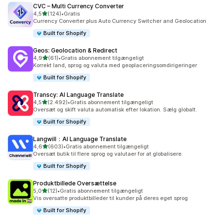
CVC – Multi Currency Converter
ud af 5 stjerner
4,5
(124)
•
Gratis
124 anmeldelser i alt
Currency Converter plus Auto Currency Switcher and Geolocation
Built for Shopify
Geos: Geolocation & Redirect
ud af 5 stjerner
4,9
(61)
•
Gratis abonnement tilgængeligt
61 anmeldelser i alt
Korrekt land, sprog og valuta med geoplaceringsomdirigeringer
Built for Shopify
Transcy: AI Language Translate
ud af 5 stjerner
4,5
(2.492)
•
Gratis abonnement tilgængeligt
2492 anmeldelser i alt
Oversæt og skift valuta automatisk efter lokation. Sælg globalt.
Built for Shopify
Langwill：AI Language Translate
ud af 5 stjerner
4,6
(603)
•
Gratis abonnement tilgængeligt
603 anmeldelser i alt
Oversæt butik til flere sprog og valutaer for at globalisere.
Built for Shopify
Produktbillede Oversættelse
ud af 5 stjerner
5,0
(12)
•
Gratis abonnement tilgængeligt
12 anmeldelser i alt
Vis oversatte produktbilleder til kunder på deres eget sprog
Built for Shopify