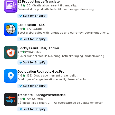
EZ Product Image Translate
ud af 5 stjerner
4,9
(88)
•
Gratis abonnement tilgængeligt
88 anmeldelser i alt
Oversæt dine produktbilleder til hver besøgendes sprog
Built for Shopify
Geolocation ‑ GLC
ud af 5 stjerner
4,6
(272)
•
Gratis
272 anmeldelser i alt
Boost global sales with language and currency recommendations.
Built for Shopify
Blockly Fraud Filter, Blocker
ud af 5 stjerner
4,2
(23)
•
Gratis
23 anmeldelser i alt
Bloker svindel med IP-blokering, botblokering og landeblokering
Built for Shopify
Geolocation Redirects Geo:Pro
ud af 5 stjerner
4,6
(133)
•
Gratis abonnement tilgængeligt
133 anmeldelser i alt
Omdiriger efter geolokation eller IP, bloker efter land
Built for Shopify
Transtore – Sprogoversættelse
ud af 5 stjerner
4,6
(724)
•
Gratis
724 anmeldelser i alt
Gå globalt med smart GPT AI-oversættelse og valutakonverter
Built for Shopify