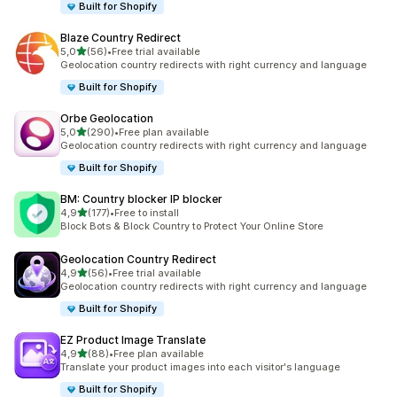
Built for Shopify
Blaze Country Redirect
z 5 hvězd
5,0
(56)
•
Free trial available
Celkový počet recenzí: 56
Geolocation country redirects with right currency and language
Built for Shopify
Orbe Geolocation
z 5 hvězd
5,0
(290)
•
Free plan available
Celkový počet recenzí: 290
Geolocation country redirects with right currency and language
Built for Shopify
BM: Country blocker IP blocker
z 5 hvězd
4,9
(177)
•
Free to install
Celkový počet recenzí: 177
Block Bots & Block Country to Protect Your Online Store
Geolocation Country Redirect
z 5 hvězd
4,9
(56)
•
Free trial available
Celkový počet recenzí: 56
Geolocation country redirects with right currency and language
Built for Shopify
EZ Product Image Translate
z 5 hvězd
4,9
(88)
•
Free plan available
Celkový počet recenzí: 88
Translate your product images into each visitor's language
Built for Shopify