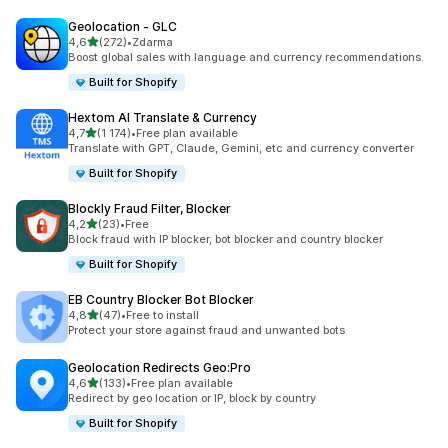
Geolocation ‑ GLC
z 5 hvězd
4,6
(272)
•
Zdarma
Celkový počet recenzí: 272
Boost global sales with language and currency recommendations.
Built for Shopify
Hextom AI Translate & Currency
z 5 hvězd
4,7
(1 174)
•
Free plan available
Celkový počet recenzí: 1174
Translate with GPT, Claude, Gemini, etc and currency converter
Built for Shopify
Blockly Fraud Filter, Blocker
z 5 hvězd
4,2
(23)
•
Free
Celkový počet recenzí: 23
Block fraud with IP blocker, bot blocker and country blocker
Built for Shopify
EB Country Blocker Bot Blocker
z 5 hvězd
4,8
(47)
•
Free to install
Celkový počet recenzí: 47
Protect your store against fraud and unwanted bots
Geolocation Redirects Geo:Pro
z 5 hvězd
4,6
(133)
•
Free plan available
Celkový počet recenzí: 133
Redirect by geo location or IP, block by country
Built for Shopify