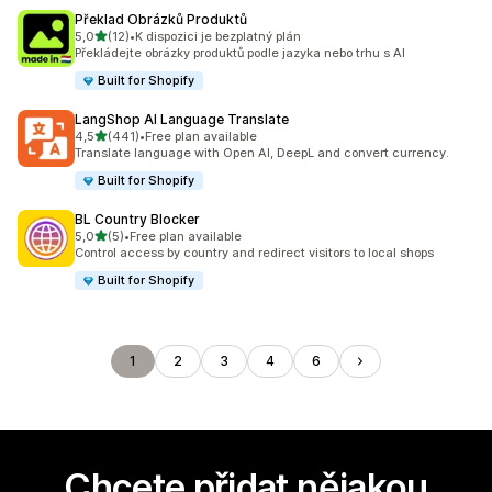
Překlad Obrázků Produktů
z 5 hvězd
5,0
(12)
•
K dispozici je bezplatný plán
Celkový počet recenzí: 12
Překládejte obrázky produktů podle jazyka nebo trhu s AI
Built for Shopify
LangShop AI Language Translate
z 5 hvězd
4,5
(441)
•
Free plan available
Celkový počet recenzí: 441
Translate language with Open AI, DeepL and convert currency.
Built for Shopify
BL Country Blocker
z 5 hvězd
5,0
(5)
•
Free plan available
Celkový počet recenzí: 5
Control access by country and redirect visitors to local shops
Built for Shopify
1
2
3
4
6
Chcete přidat nějakou