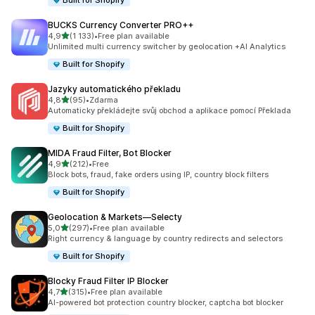
Built for Shopify
BUCKS Currency Converter PRO++
z 5 hvězd
4,9
(1 133)
•
Free plan available
Celkový počet recenzí: 1133
Unlimited multi currency switcher by geolocation +AI Analytics
Built for Shopify
Jazyky automatického překladu
z 5 hvězd
4,8
(95)
•
Zdarma
Celkový počet recenzí: 95
Automaticky překládejte svůj obchod a aplikace pomocí Překlada
Built for Shopify
MIDA Fraud Filter, Bot Blocker
z 5 hvězd
4,9
(212)
•
Free
Celkový počet recenzí: 212
Block bots, fraud, fake orders using IP, country block filters
Built for Shopify
Geolocation & Markets—Selecty
z 5 hvězd
5,0
(297)
•
Free plan available
Celkový počet recenzí: 297
Right currency & language by country redirects and selectors
Built for Shopify
Blocky Fraud Filter IP Blocker
z 5 hvězd
4,7
(315)
•
Free plan available
Celkový počet recenzí: 315
AI-powered bot protection country blocker, captcha bot blocker