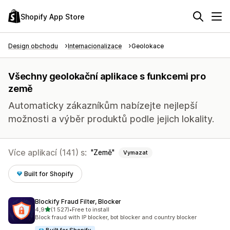
Shopify App Store
Design obchodu
Internacionalizace
Geolokace
Všechny geolokační aplikace s funkcemi pro
země
Automaticky zákazníkům nabízejte nejlepší
možnosti a výběr produktů podle jejich lokality.
Více aplikací (141) s:
Země
Vymazat
Built for Shopify
Blockify Fraud Filter, Blocker
z 5 hvězd
4,9
(1 527)
•
Free to install
Celkový počet recenzí: 1527
Block fraud with IP blocker, bot blocker and country blocker