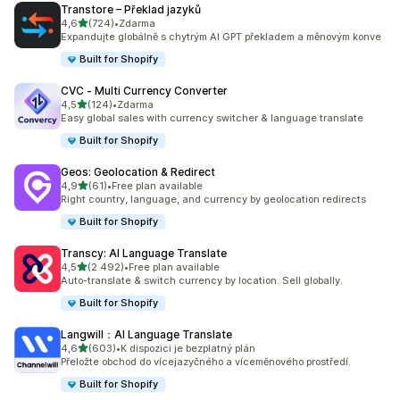
Transtore – Překlad jazyků
z 5 hvězd
4,6
(724)
•
Zdarma
Celkový počet recenzí: 724
Expandujte globálně s chytrým AI GPT překladem a měnovým konve
Built for Shopify
CVC ‑ Multi Currency Converter
z 5 hvězd
4,5
(124)
•
Zdarma
Celkový počet recenzí: 124
Easy global sales with currency switcher & language translate
Built for Shopify
Geos: Geolocation & Redirect
z 5 hvězd
4,9
(61)
•
Free plan available
Celkový počet recenzí: 61
Right country, language, and currency by geolocation redirects
Built for Shopify
Transcy: AI Language Translate
z 5 hvězd
4,5
(2 492)
•
Free plan available
Celkový počet recenzí: 2492
Auto-translate & switch currency by location. Sell globally.
Built for Shopify
Langwill：AI Language Translate
z 5 hvězd
4,6
(603)
•
K dispozici je bezplatný plán
Celkový počet recenzí: 603
Přeložte obchod do vícejazyčného a víceměnového prostředí.
Built for Shopify