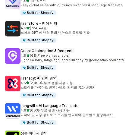
별 5개 중
4.5
(124)
•
무료
총 리뷰 124개
Easy global sales with currency switcher & language translate
Built for Shopify
Transtore ‑ 언어 번역
별 5개 중
4.6
(724)
•
무료
총 리뷰 724개
스마트 GPT AI 번역·통화 변환으로 글로벌 진출
Built for Shopify
Geos: Geolocation & Redirect
별 5개 중
4.9
(61)
•
Free plan available
총 리뷰 61개
Right country, language, and currency by geolocation redirects
Built for Shopify
Transcy: AI 언어 번역
별 5개 중
4.5
(2,490)
•
무료 플랜 사용 가능
총 리뷰 2490개
스토어를 다국어로 번역하세요. 지역별 통화 변환기
Built for Shopify
Langwill：AI Language Translate
별 5개 중
4.6
(603)
•
무료 플랜 사용 가능
총 리뷰 603개
다국어 및 다중 통화로 스토어를 번역하여 글로벌로 성장하세요.
Built for Shopify
상품 이미지 번역