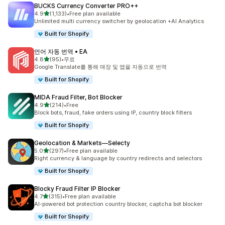
BUCKS Currency Converter PRO++
별 5개 중
4.9
(1,133)
•
Free plan available
총 리뷰 1133개
Unlimited multi currency switcher by geolocation +AI Analytics
Built for Shopify
언어 자동 번역 • EA
별 5개 중
4.8
(95)
•
무료
총 리뷰 95개
Google Translate를 통해 매장 및 앱을 자동으로 번역
Built for Shopify
MIDA Fraud Filter, Bot Blocker
별 5개 중
4.9
(214)
•
Free
총 리뷰 214개
Block bots, fraud, fake orders using IP, country block filters
Built for Shopify
Geolocation & Markets—Selecty
별 5개 중
5.0
(297)
•
Free plan available
총 리뷰 297개
Right currency & language by country redirects and selectors
Built for Shopify
Blocky Fraud Filter IP Blocker
별 5개 중
4.7
(315)
•
Free plan available
총 리뷰 315개
AI-powered bot protection country blocker, captcha bot blocker
Built for Shopify