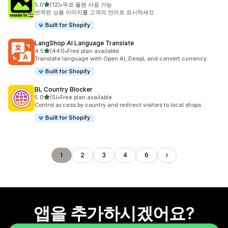
별 5개 중
5.0
(12)
•
무료 플랜 사용 가능
총 리뷰 12개
번역된 상품 이미지를 고객의 언어로 표시하세요
Built for Shopify
LangShop AI Language Translate
별 5개 중
4.5
(441)
•
Free plan available
총 리뷰 441개
Translate language with Open AI, DeepL and convert currency.
Built for Shopify
BL Country Blocker
별 5개 중
5.0
(5)
•
Free plan available
총 리뷰 5개
Control access by country and redirect visitors to local shops
Built for Shopify
1
2
3
4
6
앱을 추가하시겠어요?