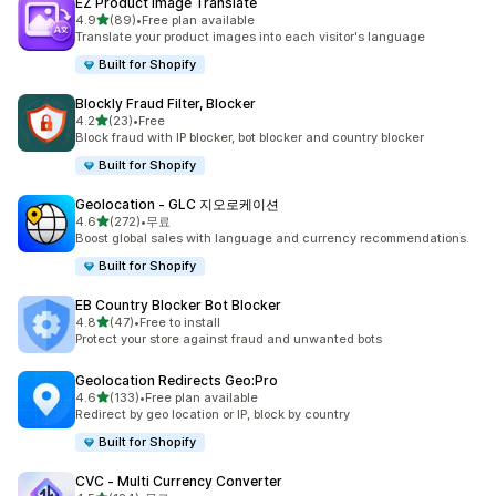
EZ Product Image Translate
별 5개 중
4.9
(89)
•
Free plan available
총 리뷰 89개
Translate your product images into each visitor's language
Built for Shopify
Blockly Fraud Filter, Blocker
별 5개 중
4.2
(23)
•
Free
총 리뷰 23개
Block fraud with IP blocker, bot blocker and country blocker
Built for Shopify
Geolocation ‑ GLC 지오로케이션
별 5개 중
4.6
(272)
•
무료
총 리뷰 272개
Boost global sales with language and currency recommendations.
Built for Shopify
EB Country Blocker Bot Blocker
별 5개 중
4.8
(47)
•
Free to install
총 리뷰 47개
Protect your store against fraud and unwanted bots
Geolocation Redirects Geo:Pro
별 5개 중
4.6
(133)
•
Free plan available
총 리뷰 133개
Redirect by geo location or IP, block by country
Built for Shopify
CVC ‑ Multi Currency Converter