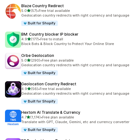
Blaze Country Redirect
별 5개 중
5.0
(57)
•
Free trial available
총 리뷰 57개
Geolocation country redirects with right currency and language
Built for Shopify
BM: Country blocker IP blocker
별 5개 중
4.9
(177)
•
Free to install
총 리뷰 177개
Block Bots & Block Country to Protect Your Online Store
Orbe Geolocation
별 5개 중
5.0
(290)
•
Free plan available
총 리뷰 290개
Geolocation country redirects with right currency and language
Built for Shopify
Geolocation Country Redirect
별 5개 중
4.9
(56)
•
Free trial available
총 리뷰 56개
Geolocation country redirects with right currency and language
Built for Shopify
Hextom AI Translate & Currency
별 5개 중
4.7
(1,174)
•
Free plan available
총 리뷰 1174개
Translate with GPT, Claude, Gemini, etc and currency converter
Built for Shopify