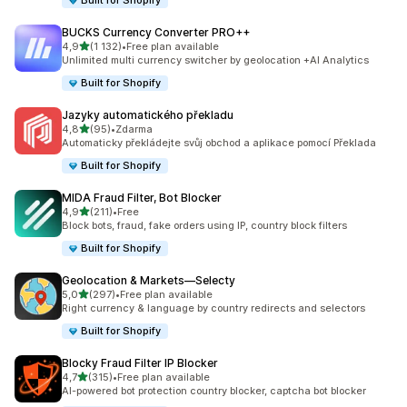
Built for Shopify
BUCKS Currency Converter PRO++
z 5 hvězd
4,9
(1 132)
•
Free plan available
Celkový počet recenzí: 1132
Unlimited multi currency switcher by geolocation +AI Analytics
Built for Shopify
Jazyky automatického překladu
z 5 hvězd
4,8
(95)
•
Zdarma
Celkový počet recenzí: 95
Automaticky překládejte svůj obchod a aplikace pomocí Překlada
Built for Shopify
MIDA Fraud Filter, Bot Blocker
z 5 hvězd
4,9
(211)
•
Free
Celkový počet recenzí: 211
Block bots, fraud, fake orders using IP, country block filters
Built for Shopify
Geolocation & Markets—Selecty
z 5 hvězd
5,0
(297)
•
Free plan available
Celkový počet recenzí: 297
Right currency & language by country redirects and selectors
Built for Shopify
Blocky Fraud Filter IP Blocker
z 5 hvězd
4,7
(315)
•
Free plan available
Celkový počet recenzí: 315
AI-powered bot protection country blocker, captcha bot blocker