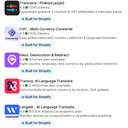
Transtore – Překlad jazyků
z 5 hvězd
4,6
(724)
•
Zdarma
Celkový počet recenzí: 724
Expandujte globálně s chytrým AI GPT překladem a měnovým konve
Built for Shopify
CVC ‑ Multi Currency Converter
z 5 hvězd
4,5
(124)
•
Zdarma
Celkový počet recenzí: 124
Easy global sales with currency switcher & language translate
Built for Shopify
Geos: Geolocation & Redirect
z 5 hvězd
4,9
(61)
•
Free plan available
Celkový počet recenzí: 61
Right country, language, and currency by geolocation redirects
Built for Shopify
Transcy: AI Language Translate
z 5 hvězd
4,5
(2 492)
•
Free plan available
Celkový počet recenzí: 2492
Auto-translate & switch currency by location. Sell globally.
Built for Shopify
Langwill：AI Language Translate
z 5 hvězd
4,6
(603)
•
K dispozici je bezplatný plán
Celkový počet recenzí: 603
Přeložte obchod do vícejazyčného a víceměnového prostředí.
Built for Shopify