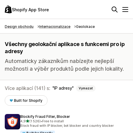
Shopify App Store
Design obchodu
Internacionalizace
Geolokace
Všechny geolokační aplikace s funkcemi pro ip
adresy
Automaticky zákazníkům nabízejte nejlepší
možnosti a výběr produktů podle jejich lokality.
Více aplikací (141) s:
IP adresy
Vymazat
Built for Shopify
Blockify Fraud Filter, Blocker
z 5 hvězd
4,9
(1 526)
•
Free to install
Celkový počet recenzí: 1526
Block fraud with IP blocker, bot blocker and country blocker