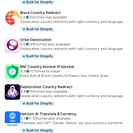
Built for Shopify
Blaze Country Redirect
z 5 hvězd
5,0
(56)
•
Free trial available
Celkový počet recenzí: 56
Geolocation country redirects with right currency and language
Built for Shopify
Orbe Geolocation
z 5 hvězd
5,0
(290)
•
Free plan available
Celkový počet recenzí: 290
Geolocation country redirects with right currency and language
Built for Shopify
BM: Country blocker IP blocker
z 5 hvězd
4,9
(177)
•
Free to install
Celkový počet recenzí: 177
Block Bots & Block Country to Protect Your Online Store
Geolocation Country Redirect
z 5 hvězd
4,9
(56)
•
Free trial available
Celkový počet recenzí: 56
Geolocation country redirects with right currency and language
Built for Shopify
Hextom AI Translate & Currency
z 5 hvězd
4,7
(1 174)
•
Free plan available
Celkový počet recenzí: 1174
Translate with GPT, Claude, Gemini, etc and currency converter
Built for Shopify