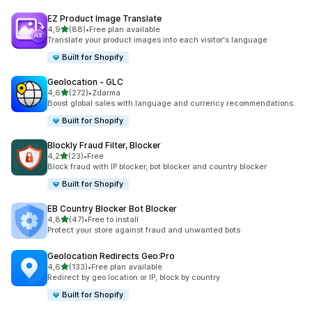
EZ Product Image Translate
z 5 hvězd
4,9
(88)
•
Free plan available
Celkový počet recenzí: 88
Translate your product images into each visitor's language
Built for Shopify
Geolocation ‑ GLC
z 5 hvězd
4,6
(272)
•
Zdarma
Celkový počet recenzí: 272
Boost global sales with language and currency recommendations.
Built for Shopify
Blockly Fraud Filter, Blocker
z 5 hvězd
4,2
(23)
•
Free
Celkový počet recenzí: 23
Block fraud with IP blocker, bot blocker and country blocker
Built for Shopify
EB Country Blocker Bot Blocker
z 5 hvězd
4,8
(47)
•
Free to install
Celkový počet recenzí: 47
Protect your store against fraud and unwanted bots
Geolocation Redirects Geo:Pro
z 5 hvězd
4,6
(133)
•
Free plan available
Celkový počet recenzí: 133
Redirect by geo location or IP, block by country
Built for Shopify