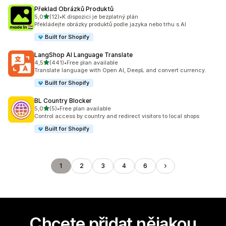
Překlad Obrázků Produktů
z 5 hvězd
5,0
(12)
•
K dispozici je bezplatný plán
Celkový počet recenzí: 12
Překládejte obrázky produktů podle jazyka nebo trhu s AI
Built for Shopify
LangShop AI Language Translate
z 5 hvězd
4,5
(441)
•
Free plan available
Celkový počet recenzí: 441
Translate language with Open AI, DeepL and convert currency.
Built for Shopify
BL Country Blocker
z 5 hvězd
5,0
(5)
•
Free plan available
Celkový počet recenzí: 5
Control access by country and redirect visitors to local shops
Built for Shopify
1
2
3
4
6
Chcete přidat nějakou