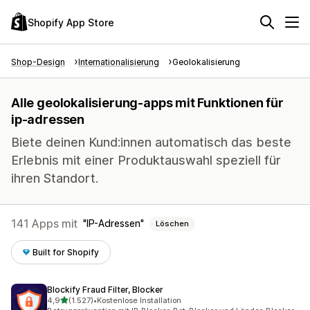
Shopify App Store
Shop-Design
Internationalisierung
Geolokalisierung
Alle geolokalisierung-apps mit Funktionen für
ip-adressen
Biete deinen Kund:innen automatisch das beste
Erlebnis mit einer Produktauswahl speziell für
ihren Standort.
141 Apps mit
IP-Adressen
Löschen
Built for Shopify
Blockify Fraud Filter, Blocker
von 5 Sternen
4,9
(1.527)
•
Kostenlose Installation
1527 Rezensionen insgesamt