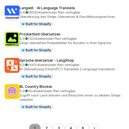
Langwill：AI Language Translate
von 5 Sternen
4,6
(603)
•
Kostenloser Plan verfügbar
603 Rezensionen insgesamt
Übersetzung des Shops. Übersetzer & Geo-Währungsrechner
Built for Shopify
Produktbild Übersetzen
von 5 Sternen
5,0
(12)
•
Kostenloser Plan verfügbar
12 Rezensionen insgesamt
Zeige übersetzte Produktbilder für Kunden in ihrer Sprache
Built for Shopify
Sprache übersetzer ‑ LangShop
von 5 Sternen
4,5
(441)
•
Kostenloser Plan verfügbar
441 Rezensionen insgesamt
KI-Übersetzung (ChatGPT) | Translater | Language translation
Built for Shopify
BL Country Blocker
von 5 Sternen
5,0
(5)
•
Kostenloser Plan verfügbar
5 Rezensionen insgesamt
Zugriff nach Land steuern und Besucher:innen zu lokalen Shops
umleiten
Built for Shopify
1
2
3
4
6