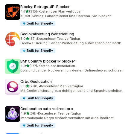
Blocky: Betrugs‑/IP‑Blocker
von 5 Sternen
4,7
(315)
•
Kostenloser Plan verfügbar
315 Rezensionen insgesamt
KI-Bot-Schutz, Länderblocker und Captcha-Bot-Blocker
Built for Shopify
Geolokalisierung Weiterleitung
von 5 Sternen
5,0
(57)
•
Kostenloser Test verfügbar
57 Rezensionen insgesamt
Geolokalisierung: Länder-Weiterleitung automatisch per GeoIP
Built for Shopify
BM: Country blocker IP blocker
von 5 Sternen
4,9
(177)
•
Kostenlose Installation
177 Rezensionen insgesamt
Bots und Länder blockieren, um deinen Onlineshop zu schützen
Orbe Geolocation
von 5 Sternen
5,0
(290)
•
Kostenloser Plan verfügbar
290 Rezensionen insgesamt
Mit Geolokalisierung zum richtigen Land und Sprache umleiten.
Built for Shopify
Geolocation auto redirect pro
von 5 Sternen
4,9
(56)
•
Kostenloser Test verfügbar
56 Rezensionen insgesamt
Internationale Shops einfach verwalten mit Auto-Redirect
Built for Shopify