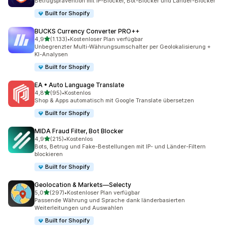
Betrugsprävention mit IP-Blocker, Bot-Blocker und Länder-Blocker
Built for Shopify
BUCKS Currency Converter PRO++
von 5 Sternen
4,9
(1.133)
•
Kostenloser Plan verfügbar
1133 Rezensionen insgesamt
Unbegrenzter Multi-Währungsumschalter per Geolokalisierung +
KI-Analysen
Built for Shopify
EA • Auto Language Translate
von 5 Sternen
4,8
(95)
•
Kostenlos
95 Rezensionen insgesamt
Shop & Apps automatisch mit Google Translate übersetzen
Built for Shopify
MIDA Fraud Filter, Bot Blocker
von 5 Sternen
4,9
(215)
•
Kostenlos
215 Rezensionen insgesamt
Bots, Betrug und Fake-Bestellungen mit IP- und Länder-Filtern
blockieren
Built for Shopify
Geolocation & Markets—Selecty
von 5 Sternen
5,0
(297)
•
Kostenloser Plan verfügbar
297 Rezensionen insgesamt
Passende Währung und Sprache dank länderbasierten
Weiterleitungen und Auswahlen
Built for Shopify