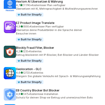
Hextom AI Übersetzen & Währung
von 5 Sternen
4,7
(1.174)
•
Kostenloser Plan verfügbar
1174 Rezensionen insgesamt
Übersetzen mit KI, Mehrsprachigkeit & Multiwährungsumrechner
Built for Shopify
EZ Product Image Translate
von 5 Sternen
4,9
(89)
•
Kostenloser Plan verfügbar
89 Rezensionen insgesamt
Übersetze deine Produktbilder in die Sprache deiner
Besucher:innen
Built for Shopify
Blockly Fraud Filter, Blocker
von 5 Sternen
4,2
(23)
•
Kostenlos
23 Rezensionen insgesamt
Betrug blockieren mit IP-Blocker, Bot-Blocker und Länder-Blocker
Built for Shopify
Geolocation ‑ GLC
von 5 Sternen
4,6
(272)
•
Kostenlos
272 Rezensionen insgesamt
Steigern Sie globale Verkäufe mit Sprach- & Währungsempfehlung
Built for Shopify
EB Country Blocker Bot Blocker
von 5 Sternen
4,8
(47)
•
Kostenlose Installation
47 Rezensionen insgesamt
Schutz für deinen Shop vor Betrug und unerwünschten Bots