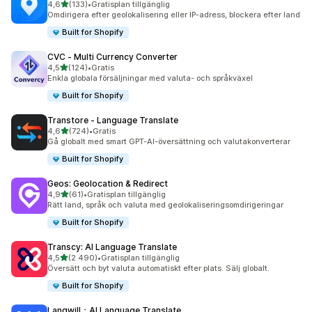
av 5 stjärnor
4,6
(133)
•
Gratisplan tillgänglig
133 recensioner totalt
Omdirigera efter geolokalisering eller IP-adress, blockera efter land
Built for Shopify
CVC ‑ Multi Currency Converter
av 5 stjärnor
4,5
(124)
•
Gratis
124 recensioner totalt
Enkla globala försäljningar med valuta- och språkväxel
Built for Shopify
Transtore ‑ Language Translate
av 5 stjärnor
4,6
(724)
•
Gratis
724 recensioner totalt
Gå globalt med smart GPT-AI-översättning och valutakonverterar
Built for Shopify
Geos: Geolocation & Redirect
av 5 stjärnor
4,9
(61)
•
Gratisplan tillgänglig
61 recensioner totalt
Rätt land, språk och valuta med geolokaliseringsomdirigeringar
Built for Shopify
Transcy: AI Language Translate
av 5 stjärnor
4,5
(2 490)
•
Gratisplan tillgänglig
2490 recensioner totalt
Översätt och byt valuta automatiskt efter plats. Sälj globalt.
Built for Shopify
Langwill：AI Language Translate