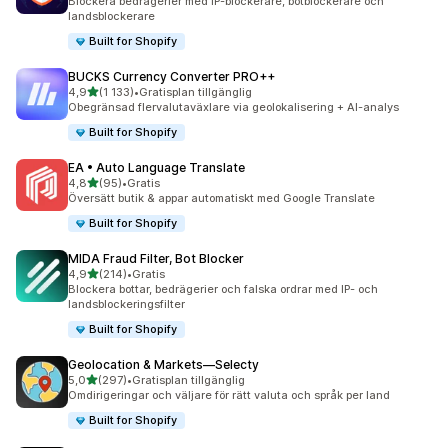
Blockera bedrägerier med IP-blockerare, botblockerare och
landsblockerare
Built for Shopify
BUCKS Currency Converter PRO++
av 5 stjärnor
4,9
(1 133)
•
Gratisplan tillgänglig
1133 recensioner totalt
Obegränsad flervalutaväxlare via geolokalisering + AI-analys
Built for Shopify
EA • Auto Language Translate
av 5 stjärnor
4,8
(95)
•
Gratis
95 recensioner totalt
Översätt butik & appar automatiskt med Google Translate
Built for Shopify
MIDA Fraud Filter, Bot Blocker
av 5 stjärnor
4,9
(214)
•
Gratis
214 recensioner totalt
Blockera bottar, bedrägerier och falska ordrar med IP- och
landsblockeringsfilter
Built for Shopify
Geolocation & Markets—Selecty
av 5 stjärnor
5,0
(297)
•
Gratisplan tillgänglig
297 recensioner totalt
Omdirigeringar och väljare för rätt valuta och språk per land
Built for Shopify