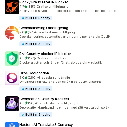
Blocky Fraud Filter IP Blocker
av 5 stjärnor
4,7
(315)
•
Gratisplan tillgänglig
315 recensioner totalt
AI-drivet botskydd, landsblockerare och captcha-botblockerare
Built for Shopify
Geolokalisering Omdirigering
av 5 stjärnor
5,0
(57)
•
Gratis testversion tillgänglig
57 recensioner totalt
Geolokalisering: automatisk omdirigering per land via GeoIP
Built for Shopify
BM: Country blocker IP blocker
av 5 stjärnor
4,9
(177)
•
Gratis att installera
177 recensioner totalt
Blockera bottar och länder för att skydda din webbutik
Orbe Geolocation
av 5 stjärnor
5,0
(290)
•
Gratisplan tillgänglig
290 recensioner totalt
Omdirigera till rätt land och språk med geolokalisering.
Built for Shopify
Geolocation Country Redirect
av 5 stjärnor
4,9
(56)
•
Gratis testversion tillgänglig
56 recensioner totalt
Geolocation-landsomdirigeringar med rätt valuta och språk
Built for Shopify
Hextom AI Translate & Currency