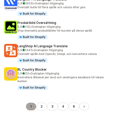
av 5 stjärnor
4,6
(603)
•
Gratisplan tillgänglig
603 recensioner totalt
Översätt butik till flera språk och valuta efter geo.
Built for Shopify
Produktbild Översättning
av 5 stjärnor
5,0
(12)
•
Gratisplan tillgänglig
12 recensioner totalt
Visa översatta produktbilder för kunder på deras språk
Built for Shopify
LangShop AI Language Translate
av 5 stjärnor
4,5
(441)
•
Gratisplan tillgänglig
441 recensioner totalt
Översätt språk med OpenAI, DeepL och konvertera valuta.
Built for Shopify
BL Country Blocker
av 5 stjärnor
5,0
(5)
•
Gratisplan tillgänglig
5 recensioner totalt
Kontrollera åtkomst per land och omdirigera besökare till lokala
butiker
Built for Shopify
1
2
3
4
6