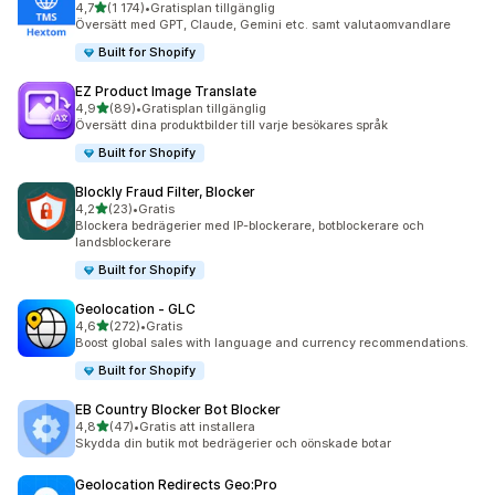
av 5 stjärnor
4,7
(1 174)
•
Gratisplan tillgänglig
1174 recensioner totalt
Översätt med GPT, Claude, Gemini etc. samt valutaomvandlare
Built for Shopify
EZ Product Image Translate
av 5 stjärnor
4,9
(89)
•
Gratisplan tillgänglig
89 recensioner totalt
Översätt dina produktbilder till varje besökares språk
Built for Shopify
Blockly Fraud Filter, Blocker
av 5 stjärnor
4,2
(23)
•
Gratis
23 recensioner totalt
Blockera bedrägerier med IP-blockerare, botblockerare och
landsblockerare
Built for Shopify
Geolocation ‑ GLC
av 5 stjärnor
4,6
(272)
•
Gratis
272 recensioner totalt
Boost global sales with language and currency recommendations.
Built for Shopify
EB Country Blocker Bot Blocker
av 5 stjärnor
4,8
(47)
•
Gratis att installera
47 recensioner totalt
Skydda din butik mot bedrägerier och oönskade botar
Geolocation Redirects Geo:Pro