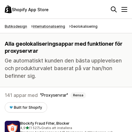
Shopify App Store
Butiksdesign
Internationalisering
Geolokalisering
Alla geolokaliseringsappar med funktioner för
proxyservrar
Ge automatiskt kunden den bästa upplevelsen
och produkturvalet baserat på var han/hon
befinner sig.
141 appar med
Proxyservrar
Rensa
Built for Shopify
Blockify Fraud Filter, Blocker
av 5 stjärnor
4,9
(1 527)
•
Gratis att installera
1527 recensioner totalt