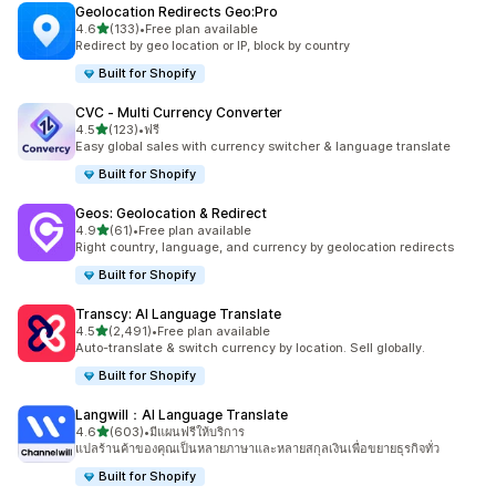
Geolocation Redirects Geo:Pro
เต็ม 5 ดาว
4.6
(133)
•
Free plan available
ทั้งหมด 133 รีวิว
Redirect by geo location or IP, block by country
Built for Shopify
CVC ‑ Multi Currency Converter
เต็ม 5 ดาว
4.5
(123)
•
ฟรี
ทั้งหมด 123 รีวิว
Easy global sales with currency switcher & language translate
Built for Shopify
Geos: Geolocation & Redirect
เต็ม 5 ดาว
4.9
(61)
•
Free plan available
ทั้งหมด 61 รีวิว
Right country, language, and currency by geolocation redirects
Built for Shopify
Transcy: AI Language Translate
เต็ม 5 ดาว
4.5
(2,491)
•
Free plan available
ทั้งหมด 2491 รีวิว
Auto-translate & switch currency by location. Sell globally.
Built for Shopify
Langwill：AI Language Translate
เต็ม 5 ดาว
4.6
(603)
•
มีแผนฟรีให้บริการ
ทั้งหมด 603 รีวิว
แปลร้านค้าของคุณเป็นหลายภาษาและหลายสกุลเงินเพื่อขยายธุรกิจทั่ว
Built for Shopify