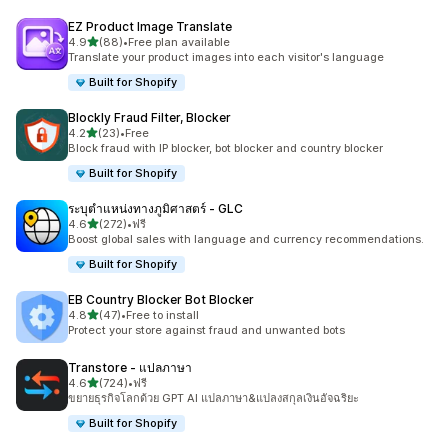
EZ Product Image Translate
เต็ม 5 ดาว
4.9
(88)
•
Free plan available
ทั้งหมด 88 รีวิว
Translate your product images into each visitor's language
Built for Shopify
Blockly Fraud Filter, Blocker
เต็ม 5 ดาว
4.2
(23)
•
Free
ทั้งหมด 23 รีวิว
Block fraud with IP blocker, bot blocker and country blocker
Built for Shopify
ระบุตำแหน่งทางภูมิศาสตร์ ‑ GLC
เต็ม 5 ดาว
4.6
(272)
•
ฟรี
ทั้งหมด 272 รีวิว
Boost global sales with language and currency recommendations.
Built for Shopify
EB Country Blocker Bot Blocker
เต็ม 5 ดาว
4.8
(47)
•
Free to install
ทั้งหมด 47 รีวิว
Protect your store against fraud and unwanted bots
Transtore ‑ แปลภาษา
เต็ม 5 ดาว
4.6
(724)
•
ฟรี
ทั้งหมด 724 รีวิว
ขยายธุรกิจโลกด้วย GPT AI แปลภาษา&แปลงสกุลเงินอัจฉริยะ
Built for Shopify