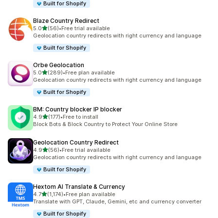
Built for Shopify
Blaze Country Redirect
เต็ม 5 ดาว
5.0
(56)
•
Free trial available
ทั้งหมด 56 รีวิว
Geolocation country redirects with right currency and language
Built for Shopify
Orbe Geolocation
เต็ม 5 ดาว
5.0
(289)
•
Free plan available
ทั้งหมด 289 รีวิว
Geolocation country redirects with right currency and language
Built for Shopify
BM: Country blocker IP blocker
เต็ม 5 ดาว
4.9
(177)
•
Free to install
ทั้งหมด 177 รีวิว
Block Bots & Block Country to Protect Your Online Store
Geolocation Country Redirect
เต็ม 5 ดาว
4.9
(56)
•
Free trial available
ทั้งหมด 56 รีวิว
Geolocation country redirects with right currency and language
Built for Shopify
Hextom AI Translate & Currency
เต็ม 5 ดาว
4.7
(1,174)
•
Free plan available
ทั้งหมด 1174 รีวิว
Translate with GPT, Claude, Gemini, etc and currency converter
Built for Shopify