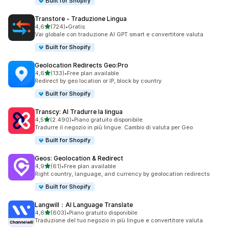
Built for Shopify
Transtore ‑ Traduzione Lingua
stelle su 5
4,6
(724)
•
Gratis
724 recensioni totali
Vai globale con traduzione AI GPT smart e convertitore valuta
Built for Shopify
Geolocation Redirects Geo:Pro
stelle su 5
4,6
(133)
•
Free plan available
133 recensioni totali
Redirect by geo location or IP, block by country
Built for Shopify
Transcy: AI Tradurre la lingua
stelle su 5
4,5
(2.490)
•
Piano gratuito disponibile
2490 recensioni totali
Tradurre il negozio in più lingue. Cambio di valuta per Geo
Built for Shopify
Geos: Geolocation & Redirect
stelle su 5
4,9
(61)
•
Free plan available
61 recensioni totali
Right country, language, and currency by geolocation redirects
Built for Shopify
Langwill：AI Language Translate
stelle su 5
4,6
(603)
•
Piano gratuito disponibile
603 recensioni totali
Traduzione del tuo negozio in più lingue e convertitore valuta