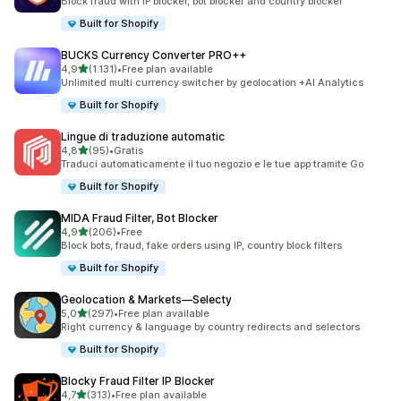
Block fraud with IP blocker, bot blocker and country blocker
Built for Shopify
BUCKS Currency Converter PRO++
stelle su 5
4,9
(1.131)
•
Free plan available
1131 recensioni totali
Unlimited multi currency switcher by geolocation +AI Analytics
Built for Shopify
Lingue di traduzione automatic
stelle su 5
4,8
(95)
•
Gratis
95 recensioni totali
Traduci automaticamente il tuo negozio e le tue app tramite Go
Built for Shopify
MIDA Fraud Filter, Bot Blocker
stelle su 5
4,9
(206)
•
Free
206 recensioni totali
Block bots, fraud, fake orders using IP, country block filters
Built for Shopify
Geolocation & Markets—Selecty
stelle su 5
5,0
(297)
•
Free plan available
297 recensioni totali
Right currency & language by country redirects and selectors
Built for Shopify
Blocky Fraud Filter IP Blocker
stelle su 5
4,7
(313)
•
Free plan available
313 recensioni totali