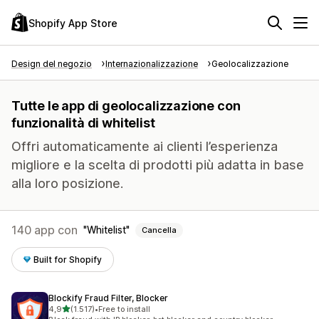
Shopify App Store
Design del negozio
Internazionalizzazione
Geolocalizzazione
Tutte le app di geolocalizzazione con
funzionalità di whitelist
Offri automaticamente ai clienti l’esperienza
migliore e la scelta di prodotti più adatta in base
alla loro posizione.
140 app con
Whitelist
Cancella
Built for Shopify
Blockify Fraud Filter, Blocker
stelle su 5
4,9
(1.517)
•
Free to install
1517 recensioni totali