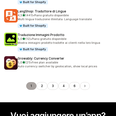
Built for Shopify
LangShop: Traduttore di Lingue
stelle su 5
4,5
(441)
•
Piano gratuito disponibile
441 recensioni totali
Multi lingua traduzione illimitata. Language translate
Built for Shopify
Traduzione Immagini Prodotto
stelle su 5
5,0
(12)
•
Piano gratuito disponibile
12 recensioni totali
Mostra immagini prodotto tradotte ai clienti nella loro lingua
Built for Shopify
Growably: Currency Converter
stelle su 5
5,0
(21)
•
Free plan available
21 recensioni totali
Auto currency switcher by geolocation, show local prices
1
2
3
4
6
Vuoi aggiungere un’app?