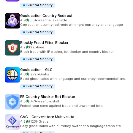
Built for Shopify
Geolocation Country Redirect
stelle su 5
4,9
(55)
•
Free trial available
55 recensioni totali
Geolocation country redirects with right currency and language
Built for Shopify
Blockly Fraud Filter, Blocker
stelle su 5
4,2
(22)
•
Free
22 recensioni totali
Block fraud with IP blocker, bot blocker and country blocker
Built for Shopify
Geolocation ‑ GLC
stelle su 5
4,6
(272)
•
Gratis
272 recensioni totali
Boost global sales with language and currency recommendations.
Built for Shopify
EB Country Blocker Bot Blocker
stelle su 5
4,8
(47)
•
Free to install
47 recensioni totali
Protect your store against fraud and unwanted bots
CVC – Convertitore Multivaluta
stelle su 5
4,5
(123)
•
Gratis
123 recensioni totali
Easy global sales with currency switcher & language translate