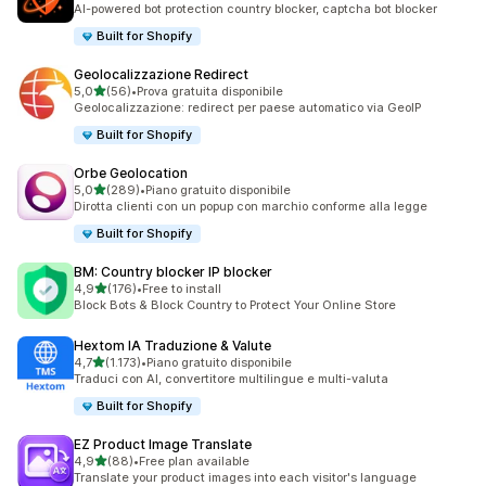
AI-powered bot protection country blocker, captcha bot blocker
Built for Shopify
Geolocalizzazione Redirect
stelle su 5
5,0
(56)
•
Prova gratuita disponibile
56 recensioni totali
Geolocalizzazione: redirect per paese automatico via GeoIP
Built for Shopify
Orbe Geolocation
stelle su 5
5,0
(289)
•
Piano gratuito disponibile
289 recensioni totali
Dirotta clienti con un popup con marchio conforme alla legge
Built for Shopify
BM: Country blocker IP blocker
stelle su 5
4,9
(176)
•
Free to install
176 recensioni totali
Block Bots & Block Country to Protect Your Online Store
Hextom IA Traduzione & Valute
stelle su 5
4,7
(1.173)
•
Piano gratuito disponibile
1173 recensioni totali
Traduci con AI, convertitore multilingue e multi-valuta
Built for Shopify
EZ Product Image Translate
stelle su 5
4,9
(88)
•
Free plan available
88 recensioni totali
Translate your product images into each visitor's language