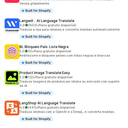
Venda globalmente.
Built for Shopify
Langwill：AI Language Translate
de 5 estrelas
4,6
(603)
•
Plano gratuito disponível
603 avaliações ao todo
Traduza a loja para idiomas e converta moedas automaticamente.
Built for Shopify
BL Bloqueio País: Lista Negra
de 5 estrelas
5,0
(5)
•
Plano gratuito disponível
5 avaliações ao todo
Redirecione e bloqueie países com listas negras e brancas
Built for Shopify
Product Image Translate Easy
de 5 estrelas
5,0
(12)
•
Plano gratuito disponível
12 avaliações ao todo
Traduza imagens de produtos por idioma ou mercado com suporte
de IA
Built for Shopify
LangShop AI Language Translate
de 5 estrelas
4,5
(441)
•
Plano gratuito disponível
441 avaliações ao todo
Traduza idiomas com a OpenAI e o DeepL, e converta moedas.
Built for Shopify