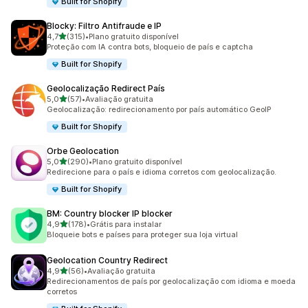
Built for Shopify
Blocky: Filtro Antifraude e IP
de 5 estrelas
4,7
(315)
•
Plano gratuito disponível
315 avaliações ao todo
Proteção com IA contra bots, bloqueio de país e captcha
Built for Shopify
Geolocalização Redirect País
de 5 estrelas
5,0
(57)
•
Avaliação gratuita
57 avaliações ao todo
Geolocalização: redirecionamento por país automático GeoIP
Built for Shopify
Orbe Geolocation
de 5 estrelas
5,0
(290)
•
Plano gratuito disponível
290 avaliações ao todo
Redirecione para o país e idioma corretos com geolocalização.
Built for Shopify
BM: Country blocker IP blocker
de 5 estrelas
4,9
(178)
•
Grátis para instalar
178 avaliações ao todo
Bloqueie bots e países para proteger sua loja virtual
Geolocation Country Redirect
de 5 estrelas
4,9
(56)
•
Avaliação gratuita
56 avaliações ao todo
Redirecionamentos de país por geolocalização com idioma e moeda
corretos