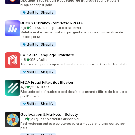
Bloqueie fraudes com bloqueador de IP, bloqueador de bots e
bloqueador por país
Built for Shopify
BUCKS Currency Converter PRO++
de 5 estrelas
4,9
(1.135)
•
Plano gratuito disponível
1135 avaliações ao todo
Seletor multimoeda ilimitado por geolocalização com análise de
dados por IA
Built for Shopify
EA • Auto Language Translate
de 5 estrelas
4,8
(95)
•
Grátis
95 avaliações ao todo
Traduza a loja e os apps automaticamente com o Google Translate
Built for Shopify
MIDA Fraud Filter, Bot Blocker
de 5 estrelas
4,9
(215)
•
Grátis
215 avaliações ao todo
Bloqueie bots, fraudes e pedidos falsos usando filtros de bloqueio
por IP e país
Built for Shopify
Geolocation & Markets—Selecty
de 5 estrelas
5,0
(297)
•
Plano gratuito disponível
297 avaliações ao todo
Redirecionamentos e seletores para a moeda e idioma certos por
país