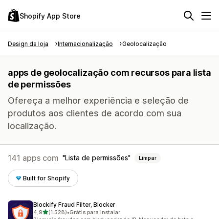
Shopify App Store
Design da loja
Internacionalização
Geolocalização
apps de geolocalização com recursos para lista
de permissões
Ofereça a melhor experiência e seleção de
produtos aos clientes de acordo com sua
localização.
141 apps com
Lista de permissões
Limpar
Built for Shopify
Blockify Fraud Filter, Blocker
de 5 estrelas
4,9
(1.528)
•
Grátis para instalar
1528 avaliações ao todo