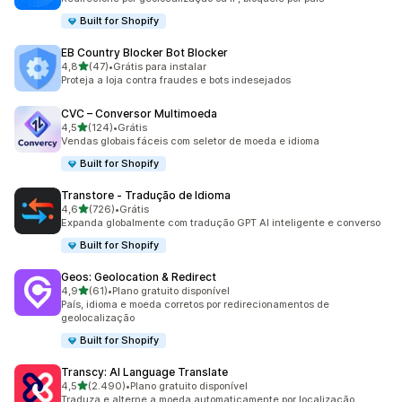
Built for Shopify
EB Country Blocker Bot Blocker
de 5 estrelas
4,8
(47)
•
Grátis para instalar
47 avaliações ao todo
Proteja a loja contra fraudes e bots indesejados
CVC – Conversor Multimoeda
de 5 estrelas
4,5
(124)
•
Grátis
124 avaliações ao todo
Vendas globais fáceis com seletor de moeda e idioma
Built for Shopify
Transtore ‑ Tradução de Idioma
de 5 estrelas
4,6
(726)
•
Grátis
726 avaliações ao todo
Expanda globalmente com tradução GPT AI inteligente e converso
Built for Shopify
Geos: Geolocation & Redirect
de 5 estrelas
4,9
(61)
•
Plano gratuito disponível
61 avaliações ao todo
País, idioma e moeda corretos por redirecionamentos de
geolocalização
Built for Shopify
Transcy: AI Language Translate
de 5 estrelas
4,5
(2.490)
•
Plano gratuito disponível
2490 avaliações ao todo
Traduza e alterne a moeda automaticamente por localização.