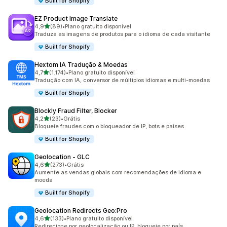
Built for Shopify
EZ Product Image Translate
de 5 estrelas
4,9
(89)
•
Plano gratuito disponível
89 avaliações ao todo
Traduza as imagens de produtos para o idioma de cada visitante
Built for Shopify
Hextom IA Tradução & Moedas
de 5 estrelas
4,7
(1.174)
•
Plano gratuito disponível
1174 avaliações ao todo
Tradução com IA, conversor de múltiplos idiomas e multi-moedas
Built for Shopify
Blockly Fraud Filter, Blocker
de 5 estrelas
4,2
(23)
•
Grátis
23 avaliações ao todo
Bloqueie fraudes com o bloqueador de IP, bots e países
Built for Shopify
Geolocation ‑ GLC
de 5 estrelas
4,6
(273)
•
Grátis
273 avaliações ao todo
Aumente as vendas globais com recomendações de idioma e
moeda
Built for Shopify
Geolocation Redirects Geo:Pro
de 5 estrelas
4,6
(133)
•
Plano gratuito disponível
133 avaliações ao todo
Redirecione por geolocalização ou IP, bloqueie por país