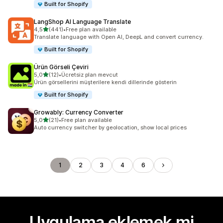
Built for Shopify
LangShop AI Language Translate
5 yıldız üzerinden
4,5
(441)
•
Free plan available
toplam 441 değerlendirme
Translate language with Open AI, DeepL and convert currency.
Built for Shopify
Ürün Görseli Çeviri
5 yıldız üzerinden
5,0
(12)
•
Ücretsiz plan mevcut
toplam 12 değerlendirme
Ürün görsellerini müşterilere kendi dillerinde gösterin
Built for Shopify
Growably: Currency Converter
5 yıldız üzerinden
5,0
(21)
•
Free plan available
toplam 21 değerlendirme
Auto currency switcher by geolocation, show local prices
1
2
3
4
6
Uygulama eklemek mi