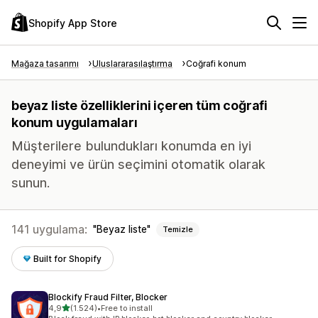
Shopify App Store
Mağaza tasarımı
Uluslararasılaştırma
Coğrafi konum
beyaz liste özelliklerini içeren tüm coğrafi
konum uygulamaları
Müşterilere bulundukları konumda en iyi
deneyimi ve ürün seçimini otomatik olarak
sunun.
141 uygulama:
Beyaz liste
Temizle
Built for Shopify
Blockify Fraud Filter, Blocker
5 yıldız üzerinden
4,9
(1.524)
•
Free to install
toplam 1524 değerlendirme