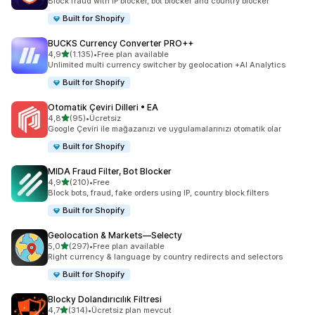
Block fraud with IP blocker, bot blocker and country blocker
Built for Shopify
BUCKS Currency Converter PRO++
5 yıldız üzerinden
4,9
(1.135)
•
Free plan available
toplam 1135 değerlendirme
Unlimited multi currency switcher by geolocation +AI Analytics
Built for Shopify
Otomatik Çeviri Dilleri • EA
5 yıldız üzerinden
4,8
(95)
•
Ücretsiz
toplam 95 değerlendirme
Google Çeviri ile mağazanızı ve uygulamalarınızı otomatik olar
Built for Shopify
MIDA Fraud Filter, Bot Blocker
5 yıldız üzerinden
4,9
(210)
•
Free
toplam 210 değerlendirme
Block bots, fraud, fake orders using IP, country block filters
Built for Shopify
Geolocation & Markets—Selecty
5 yıldız üzerinden
5,0
(297)
•
Free plan available
toplam 297 değerlendirme
Right currency & language by country redirects and selectors
Built for Shopify
Blocky Dolandırıcılık Filtresi
5 yıldız üzerinden
4,7
(314)
•
Ücretsiz plan mevcut
toplam 314 değerlendirme