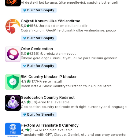
AI destekli bot koruma, ülke engelleyici, captcha bot engeli
Built for Shopify
Coğrafi Konum Ülke Yönlendirme
5 yıldız üzerinden
5,0
(56)
•
Ücretsiz deneme kullanılabilir
toplam 56 değerlendirme
Coğrafi konum: GeoIP ile otomatik ülke yönlendirme, popup
Built for Shopify
Orbe Geolocation
5 yıldız üzerinden
5,0
(289)
•
Ücretsiz plan mevcut
toplam 289 değerlendirme
Ülkeye göre doğru ürünü, fiyatı, dil ve para birimini gösterin
Built for Shopify
BM: Country blocker IP blocker
5 yıldız üzerinden
4,9
(177)
•
Free to install
toplam 177 değerlendirme
Block Bots & Block Country to Protect Your Online Store
Geolocation Country Redirect
5 yıldız üzerinden
4,9
(56)
•
Free trial available
toplam 56 değerlendirme
Geolocation country redirects with right currency and language
Built for Shopify
Hextom AI Translate & Currency
5 yıldız üzerinden
4,7
(1.174)
•
Free plan available
toplam 1174 değerlendirme
Translate with GPT, Claude, Gemini, etc and currency converter