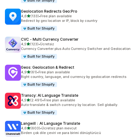
Built for Shopify
Geolocation Redirects Geo:Pro
5 yıldız üzerinden
4,6
(133)
•
Free plan available
toplam 133 değerlendirme
Redirect by geo location or IP, block by country
Built for Shopify
CVC ‑ Multi Currency Converter
5 yıldız üzerinden
4,5
(123)
•
Ücretsiz
toplam 123 değerlendirme
Currency Converter plus Auto Currency Switcher and Geolocation
Built for Shopify
Geos: Geolocation & Redirect
5 yıldız üzerinden
4,9
(61)
•
Free plan available
toplam 61 değerlendirme
Right country, language, and currency by geolocation redirects
Built for Shopify
Transcy: AI Language Translate
5 yıldız üzerinden
4,5
(2.491)
•
Free plan available
toplam 2491 değerlendirme
Auto-translate & switch currency by location. Sell globally.
Built for Shopify
Langwill：AI Language Translate
5 yıldız üzerinden
4,6
(603)
•
Ücretsiz plan mevcut
toplam 603 değerlendirme
Birden çok dile çeviri ve para birimi dönüştürücü