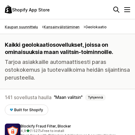
Shopify App Store
Kaupan suunnittelu
Kansainvälistäminen
Geolokaatio
Kaikki geolokaatiosovellukset, joissa on
ominaisuuksia maan valitsin-toiminnoille.
Tarjoa asiakkaille automaattisesti paras
ostokokemus ja tuotevalikoima heidän sijaintinsa
perusteella.
141 sovellusta haulla
Maan valitsin
Tyhjennä
Built for Shopify
Blockify Fraud Filter, Blocker
/ 5 tähteä
4,9
(1 527)
•
Free to install
1527 arvostelua yhteensä