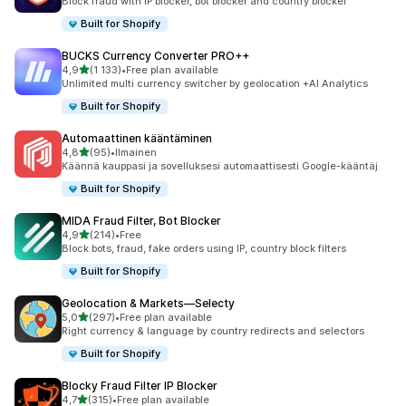
Block fraud with IP blocker, bot blocker and country blocker
Built for Shopify
BUCKS Currency Converter PRO++
/ 5 tähteä
4,9
(1 133)
•
Free plan available
1133 arvostelua yhteensä
Unlimited multi currency switcher by geolocation +AI Analytics
Built for Shopify
Automaattinen kääntäminen
/ 5 tähteä
4,8
(95)
•
Ilmainen
95 arvostelua yhteensä
Käännä kauppasi ja sovelluksesi automaattisesti Google-kääntäj
Built for Shopify
MIDA Fraud Filter, Bot Blocker
/ 5 tähteä
4,9
(214)
•
Free
214 arvostelua yhteensä
Block bots, fraud, fake orders using IP, country block filters
Built for Shopify
Geolocation & Markets—Selecty
/ 5 tähteä
5,0
(297)
•
Free plan available
297 arvostelua yhteensä
Right currency & language by country redirects and selectors
Built for Shopify
Blocky Fraud Filter IP Blocker
/ 5 tähteä
4,7
(315)
•
Free plan available
315 arvostelua yhteensä