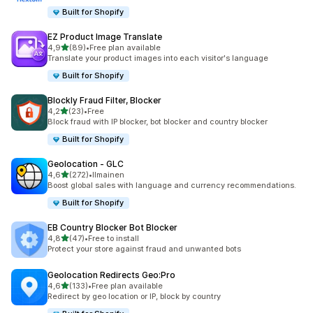
Built for Shopify
EZ Product Image Translate
/ 5 tähteä
4,9
(89)
•
Free plan available
89 arvostelua yhteensä
Translate your product images into each visitor's language
Built for Shopify
Blockly Fraud Filter, Blocker
/ 5 tähteä
4,2
(23)
•
Free
23 arvostelua yhteensä
Block fraud with IP blocker, bot blocker and country blocker
Built for Shopify
Geolocation ‑ GLC
/ 5 tähteä
4,6
(272)
•
Ilmainen
272 arvostelua yhteensä
Boost global sales with language and currency recommendations.
Built for Shopify
EB Country Blocker Bot Blocker
/ 5 tähteä
4,8
(47)
•
Free to install
47 arvostelua yhteensä
Protect your store against fraud and unwanted bots
Geolocation Redirects Geo:Pro
/ 5 tähteä
4,6
(133)
•
Free plan available
133 arvostelua yhteensä
Redirect by geo location or IP, block by country