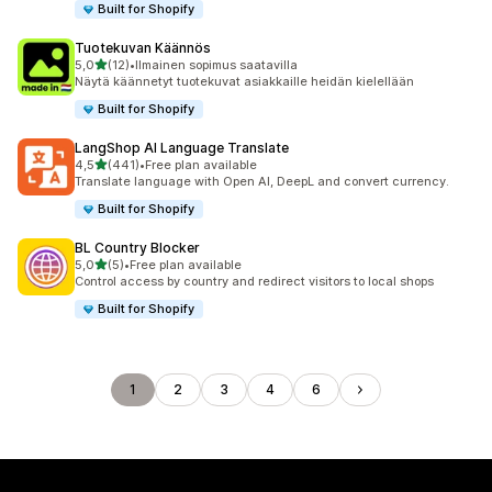
Built for Shopify
Tuotekuvan Käännös
/ 5 tähteä
5,0
(12)
•
Ilmainen sopimus saatavilla
12 arvostelua yhteensä
Näytä käännetyt tuotekuvat asiakkaille heidän kielellään
Built for Shopify
LangShop AI Language Translate
/ 5 tähteä
4,5
(441)
•
Free plan available
441 arvostelua yhteensä
Translate language with Open AI, DeepL and convert currency.
Built for Shopify
BL Country Blocker
/ 5 tähteä
5,0
(5)
•
Free plan available
5 arvostelua yhteensä
Control access by country and redirect visitors to local shops
Built for Shopify
1
2
3
4
6