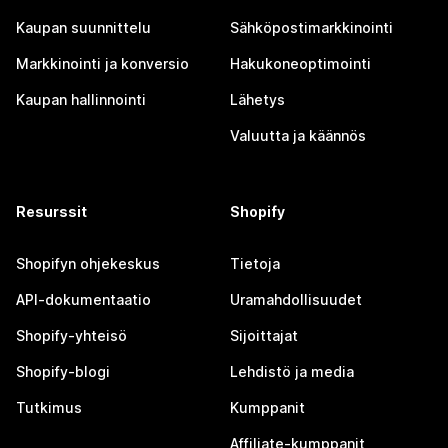
Kaupan suunnittelu
Sähköpostimarkkinointi
Markkinointi ja konversio
Hakukoneoptimointi
Kaupan hallinnointi
Lähetys
Valuutta ja käännös
Resurssit
Shopify
Shopifyn ohjekeskus
Tietoja
API-dokumentaatio
Uramahdollisuudet
Shopify-yhteisö
Sijoittajat
Shopify-blogi
Lehdistö ja media
Tutkimus
Kumppanit
Affiliate-kumppanit