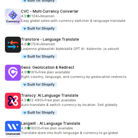
Built for Shopify
CVC ‑ Multi Currency Converter
/ 5 tähteä
4,5
(124)
•
Ilmainen
124 arvostelua yhteensä
Easy global sales with currency switcher & language translate
Built for Shopify
Transtore ‑ Language Translate
/ 5 tähteä
4,6
(724)
•
Ilmainen
724 arvostelua yhteensä
Laajenna globaalisti älykkäällä GPT AI -käännös- ja valuutt
Built for Shopify
Geos: Geolocation & Redirect
/ 5 tähteä
4,9
(61)
•
Free plan available
61 arvostelua yhteensä
Right country, language, and currency by geolocation redirects
Built for Shopify
Transcy: AI Language Translate
/ 5 tähteä
4,5
(2 490)
•
Free plan available
2490 arvostelua yhteensä
Auto-translate & switch currency by location. Sell globally.
Built for Shopify
Langwill：AI Language Translate
/ 5 tähteä
4,6
(603)
•
Free plan available
603 arvostelua yhteensä
Translate store into multi language & currency to go global.