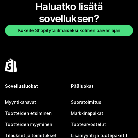
Haluatko lisätä
sovelluksen?
Kokeile Shopifyta ilmaiseksi kolmen päivän ajan
Sovellusluokat
Pääluokat
Myyntikanavat
Suoratoimitus
Tuotteiden etsiminen
Markkinapaikat
Tuotteiden myyminen
Tuotearvostelut
Tilaukset ja toimitukset
Lisämyynti ja tuotepaketit