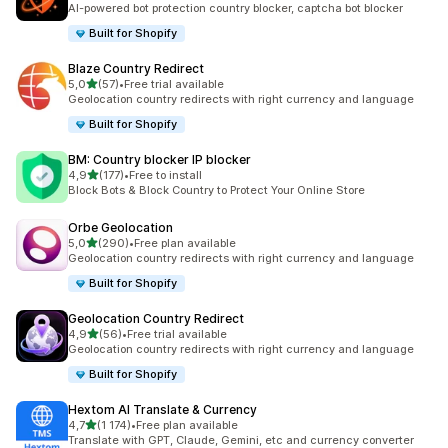
AI-powered bot protection country blocker, captcha bot blocker
Built for Shopify
Blaze Country Redirect
/ 5 tähteä
5,0
(57)
•
Free trial available
57 arvostelua yhteensä
Geolocation country redirects with right currency and language
Built for Shopify
BM: Country blocker IP blocker
/ 5 tähteä
4,9
(177)
•
Free to install
177 arvostelua yhteensä
Block Bots & Block Country to Protect Your Online Store
Orbe Geolocation
/ 5 tähteä
5,0
(290)
•
Free plan available
290 arvostelua yhteensä
Geolocation country redirects with right currency and language
Built for Shopify
Geolocation Country Redirect
/ 5 tähteä
4,9
(56)
•
Free trial available
56 arvostelua yhteensä
Geolocation country redirects with right currency and language
Built for Shopify
Hextom AI Translate & Currency
/ 5 tähteä
4,7
(1 174)
•
Free plan available
1174 arvostelua yhteensä
Translate with GPT, Claude, Gemini, etc and currency converter