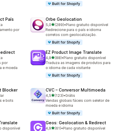
Built for Shopify
ct País
Orbe Geolocation
de 5 estrelas
ta
5,0
(289)
•
Plano gratuito disponível
289 avaliações ao todo
namento por
Redirecione para o país e idioma
corretos com geolocalização.
Built for Shopify
edirect
EZ Product Image Translate
de 5 estrelas
ta
4,9
(88)
•
Plano gratuito disponível
88 avaliações ao todo
s por
Traduza as imagens de produtos para
ma e moeda
o idioma de cada visitante
Built for Shopify
t Blocker
CVC – Conversor Multimoeda
de 5 estrelas
lar
4,5
(123)
•
Grátis
123 avaliações ao todo
es e bots
Vendas globais fáceis com seletor de
moeda e idioma
Built for Shopify
Translate
Geos: Geolocation & Redirect
de 5 estrelas
o disponível
4,9
(61)
•
Plano gratuito disponível
61 avaliações ao todo