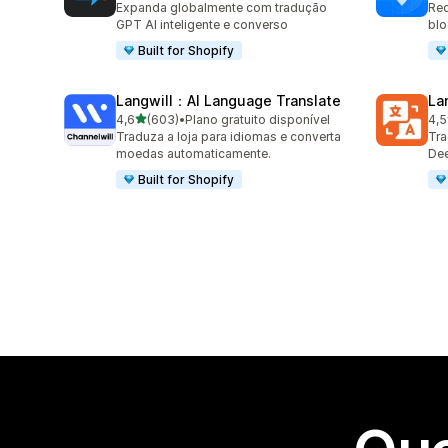
Expanda globalmente com tradução
Red
GPT AI inteligente e converso
blo
Built for Shopify
Langwill：AI Language Translate
La
de 5 estrelas
4,6
(603)
•
Plano gratuito disponível
4,5
603 avaliações ao todo
441
Traduza a loja para idiomas e converta
Tra
moedas automaticamente.
Dee
Built for Shopify