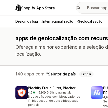
Shopify App Store
Design da loja
Internacionalização
Geolocalização
apps de geolocalização com recurso
Ofereça a melhor experiência e seleção 
localização.
140 apps com
Seletor de país
Limpar
Blockify Fraud Filter, Blocker
BU
de 5 estrelas
4,9
(1.520)
•
Grátis para instalar
PR
1520 avaliações ao todo
Bloqueie fraudes com bloqueador de
4,9
113
IP, bloqueador de bots e bloqueador
Sel
por país
geo