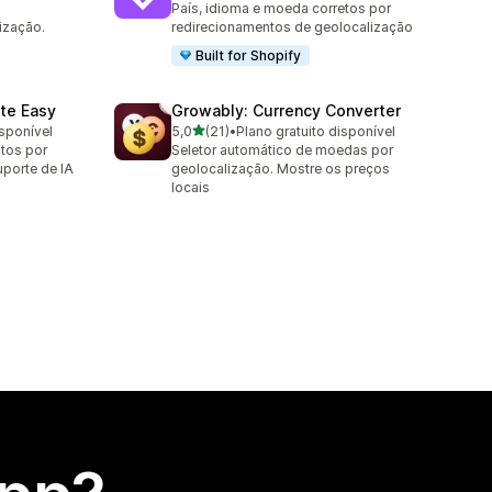
País, idioma e moeda corretos por
ização.
redirecionamentos de geolocalização
Built for Shopify
te Easy
Growably: Currency Converter
de 5 estrelas
isponível
5,0
(21)
•
Plano gratuito disponível
21 avaliações ao todo
tos por
Seletor automático de moedas por
porte de IA
geolocalização. Mostre os preços
locais