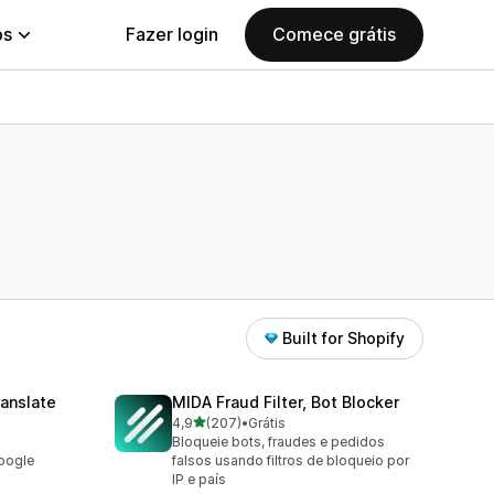
ps
Fazer login
Comece grátis
Built for Shopify
anslate
MIDA Fraud Filter, Bot Blocker
de 5 estrelas
4,9
(207)
•
Grátis
207 avaliações ao todo
Bloqueie bots, fraudes e pedidos
oogle
falsos usando filtros de bloqueio por
IP e país