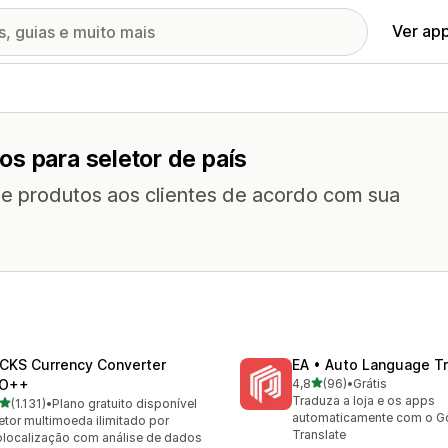
Ver ap
s para seletor de país
de produtos aos clientes de acordo com sua
CKS Currency Converter
EA • Auto Language Tr
de 5 estrelas
O++
4,8
(96)
•
Grátis
96 avaliações ao todo
Traduza a loja e os apps
de 5 estrelas
(1.131)
•
Plano gratuito disponível
1 avaliações ao todo
automaticamente com o G
etor multimoeda ilimitado por
Translate
localização com análise de dados