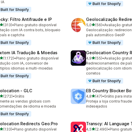
 IA
Built for Shopify
Built for Shopify
cky: Filtro Antifraude e IP
Geolocalização Redire
de 5 estrelas
de 5 estrelas
(313)
•
Plano gratuito disponível
5,0
(56)
•
Avaliação gratui
 avaliações ao todo
56 avaliações ao todo
teção com IA contra bots, bloqueio
Geolocalização: redirecio
país e captcha
país automático GeoIP
Built for Shopify
Built for Shopify
xtom IA Tradução & Moedas
Geolocation Country R
de 5 estrelas
de 5 estrelas
(1.172)
•
Plano gratuito disponível
4,9
(55)
•
Avaliação gratui
2 avaliações ao todo
55 avaliações ao todo
dução com IA, conversor de
Redirecionamentos de paí
tiplos idiomas e multi-moedas
geolocalização com idio
corretos
Built for Shopify
Built for Shopify
olocation ‑ GLC
EB Country Blocker Bo
de 5 estrelas
de 5 estrelas
(272)
•
Grátis
4,8
(47)
•
Grátis para insta
 avaliações ao todo
47 avaliações ao todo
ente as vendas globais com
Proteja a loja contra fraud
comendações de idioma e moeda
indesejados
Built for Shopify
olocation Redirects Geo:Pro
Transcy: AI Language 
de 5 estrelas
de 5 estrelas
(133)
•
Plano gratuito disponível
4,5
(2.490)
•
Plano gratuit
 avaliações ao todo
2490 avaliações ao todo