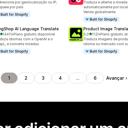
irecione por geolocalização ou IP,
Traduza e alterne a moeda
queie por país
automaticamente por local
Venda globalmente.
Built for Shopify
Built for Shopify
ngShop AI Language Translate
Product Image Transla
de 5 estrelas
de 5 estrelas
(441)
•
Plano gratuito disponível
5,0
(12)
•
Plano gratuito d
 avaliações ao todo
12 avaliações ao todo
duza idiomas com a OpenAI e o
Traduza imagens de produ
pL, e converta moedas.
idioma ou mercado com su
Built for Shopify
Built for Shopify
Avançar
1
2
3
4
…
6