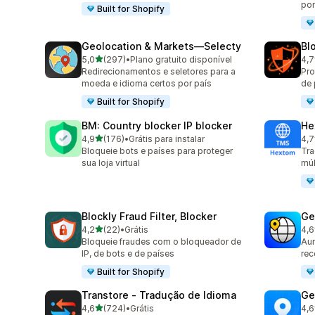
por
Built for Shopify
Geolocation & Markets—Selecty
Blo
de 5 estrelas
5,0
(297)
•
Plano gratuito disponível
4,7
297 avaliações ao todo
313
Redirecionamentos e seletores para a
Pro
moeda e idioma certos por país
de 
Built for Shopify
BM: Country blocker IP blocker
He
de 5 estrelas
4,9
(176)
•
Grátis para instalar
4,7
176 avaliações ao todo
117
Bloqueie bots e países para proteger
Tra
sua loja virtual
múl
Blockly Fraud Filter, Blocker
Ge
de 5 estrelas
4,2
(22)
•
Grátis
4,6
22 avaliações ao todo
272
Bloqueie fraudes com o bloqueador de
Aum
IP, de bots e de países
re
Built for Shopify
Transtore ‑ Tradução de Idioma
Ge
de 5 estrelas
4,6
(724)
•
Grátis
4,6
724 avaliações ao todo
133