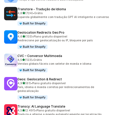
Transtore ‑ Tradução de Idioma
de 5 estrelas
4,6
(724)
•
Grátis
724 avaliações ao todo
Expanda globalmente com tradução GPT AI inteligente e converso
Built for Shopify
Geolocation Redirects Geo:Pro
de 5 estrelas
4,6
(133)
•
Plano gratuito disponível
133 avaliações ao todo
Redirecione por geolocalização ou IP, bloqueie por país
Built for Shopify
CVC – Conversor Multimoeda
de 5 estrelas
4,5
(123)
•
Grátis
123 avaliações ao todo
Vendas globais fáceis com seletor de moeda e idioma
Built for Shopify
Geos: Geolocation & Redirect
de 5 estrelas
4,9
(61)
•
Plano gratuito disponível
61 avaliações ao todo
País, idioma e moeda corretos por redirecionamentos de
geolocalização
Built for Shopify
Transcy: AI Language Translate
de 5 estrelas
4,5
(2.491)
•
Plano gratuito disponível
2491 avaliações ao todo
Traduza e alterne a moeda automaticamente por localização.