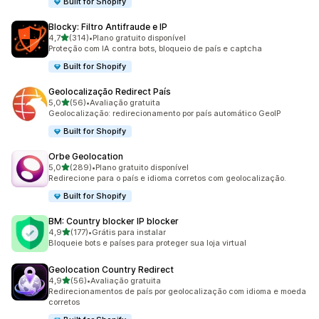
Built for Shopify
Blocky: Filtro Antifraude e IP
de 5 estrelas
4,7
(314)
•
Plano gratuito disponível
314 avaliações ao todo
Proteção com IA contra bots, bloqueio de país e captcha
Built for Shopify
Geolocalização Redirect País
de 5 estrelas
5,0
(56)
•
Avaliação gratuita
56 avaliações ao todo
Geolocalização: redirecionamento por país automático GeoIP
Built for Shopify
Orbe Geolocation
de 5 estrelas
5,0
(289)
•
Plano gratuito disponível
289 avaliações ao todo
Redirecione para o país e idioma corretos com geolocalização.
Built for Shopify
BM: Country blocker IP blocker
de 5 estrelas
4,9
(177)
•
Grátis para instalar
177 avaliações ao todo
Bloqueie bots e países para proteger sua loja virtual
Geolocation Country Redirect
de 5 estrelas
4,9
(56)
•
Avaliação gratuita
56 avaliações ao todo
Redirecionamentos de país por geolocalização com idioma e moeda
corretos