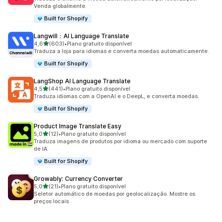
Venda globalmente.
Built for Shopify
Langwill：AI Language Translate
de 5 estrelas
4,6
(603)
•
Plano gratuito disponível
603 avaliações ao todo
Traduza a loja para idiomas e converta moedas automaticamente.
Built for Shopify
LangShop AI Language Translate
de 5 estrelas
4,5
(441)
•
Plano gratuito disponível
441 avaliações ao todo
Traduza idiomas com a OpenAI e o DeepL, e converta moedas.
Built for Shopify
Product Image Translate Easy
de 5 estrelas
5,0
(12)
•
Plano gratuito disponível
12 avaliações ao todo
Traduza imagens de produtos por idioma ou mercado com suporte
de IA
Built for Shopify
Growably: Currency Converter
de 5 estrelas
5,0
(21)
•
Plano gratuito disponível
21 avaliações ao todo
Seletor automático de moedas por geolocalização. Mostre os
preços locais