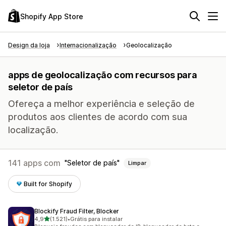
Shopify App Store
Design da loja
Internacionalização
Geolocalização
apps de geolocalização com recursos para
seletor de país
Ofereça a melhor experiência e seleção de
produtos aos clientes de acordo com sua
localização.
141 apps com
Seletor de país
Limpar
Built for Shopify
Blockify Fraud Filter, Blocker
de 5 estrelas
4,9
(1.521)
•
Grátis para instalar
1521 avaliações ao todo