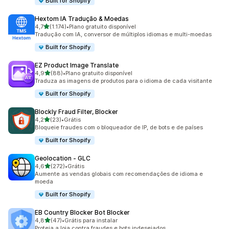
Built for Shopify
Hextom IA Tradução & Moedas
de 5 estrelas
4,7
(1.174)
•
Plano gratuito disponível
1174 avaliações ao todo
Tradução com IA, conversor de múltiplos idiomas e multi-moedas
Built for Shopify
EZ Product Image Translate
de 5 estrelas
4,9
(88)
•
Plano gratuito disponível
88 avaliações ao todo
Traduza as imagens de produtos para o idioma de cada visitante
Built for Shopify
Blockly Fraud Filter, Blocker
de 5 estrelas
4,2
(23)
•
Grátis
23 avaliações ao todo
Bloqueie fraudes com o bloqueador de IP, de bots e de países
Built for Shopify
Geolocation ‑ GLC
de 5 estrelas
4,6
(272)
•
Grátis
272 avaliações ao todo
Aumente as vendas globais com recomendações de idioma e
moeda
Built for Shopify
EB Country Blocker Bot Blocker
de 5 estrelas
4,8
(47)
•
Grátis para instalar
47 avaliações ao todo
Proteja a loja contra fraudes e bots indesejados