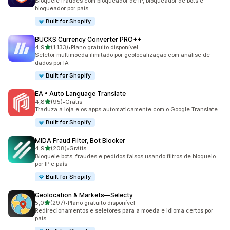
Bloqueie fraudes com bloqueador de IP, bloqueador de bots e
bloqueador por país
Built for Shopify
BUCKS Currency Converter PRO++
de 5 estrelas
4,9
(1.133)
•
Plano gratuito disponível
1133 avaliações ao todo
Seletor multimoeda ilimitado por geolocalização com análise de
dados por IA
Built for Shopify
EA • Auto Language Translate
de 5 estrelas
4,8
(95)
•
Grátis
95 avaliações ao todo
Traduza a loja e os apps automaticamente com o Google Translate
Built for Shopify
MIDA Fraud Filter, Bot Blocker
de 5 estrelas
4,9
(208)
•
Grátis
208 avaliações ao todo
Bloqueie bots, fraudes e pedidos falsos usando filtros de bloqueio
por IP e país
Built for Shopify
Geolocation & Markets—Selecty
de 5 estrelas
5,0
(297)
•
Plano gratuito disponível
297 avaliações ao todo
Redirecionamentos e seletores para a moeda e idioma certos por
país