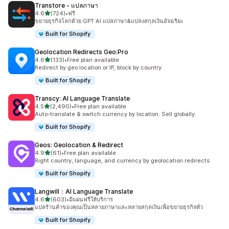
Transtore ‑ แปลภาษา
เต็ม 5 ดาว
4.6
(724)
•
ฟรี
ทั้งหมด 724 รีวิว
ขยายธุรกิจโลกด้วย GPT AI แปลภาษา&แปลงสกุลเงินอัจฉริยะ
Built for Shopify
Geolocation Redirects Geo:Pro
เต็ม 5 ดาว
4.6
(133)
•
Free plan available
ทั้งหมด 133 รีวิว
Redirect by geo location or IP, block by country
Built for Shopify
Transcy: AI Language Translate
เต็ม 5 ดาว
4.5
(2,490)
•
Free plan available
ทั้งหมด 2490 รีวิว
Auto-translate & switch currency by location. Sell globally.
Built for Shopify
Geos: Geolocation & Redirect
เต็ม 5 ดาว
4.9
(61)
•
Free plan available
ทั้งหมด 61 รีวิว
Right country, language, and currency by geolocation redirects
Built for Shopify
Langwill：AI Language Translate
เต็ม 5 ดาว
4.6
(603)
•
มีแผนฟรีให้บริการ
ทั้งหมด 603 รีวิว
แปลร้านค้าของคุณเป็นหลายภาษาและหลายสกุลเงินเพื่อขยายธุรกิจทั่ว
Built for Shopify