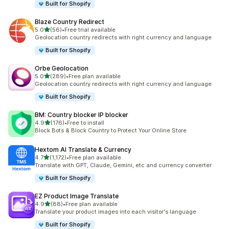
Built for Shopify
Blaze Country Redirect
เต็ม 5 ดาว
5.0
(56)
•
Free trial available
ทั้งหมด 56 รีวิว
Geolocation country redirects with right currency and language
Built for Shopify
Orbe Geolocation
เต็ม 5 ดาว
5.0
(289)
•
Free plan available
ทั้งหมด 289 รีวิว
Geolocation country redirects with right currency and language
Built for Shopify
BM: Country blocker IP blocker
เต็ม 5 ดาว
4.9
(176)
•
Free to install
ทั้งหมด 176 รีวิว
Block Bots & Block Country to Protect Your Online Store
Hextom AI Translate & Currency
เต็ม 5 ดาว
4.7
(1,172)
•
Free plan available
ทั้งหมด 1172 รีวิว
Translate with GPT, Claude, Gemini, etc and currency converter
Built for Shopify
EZ Product Image Translate
เต็ม 5 ดาว
4.9
(88)
•
Free plan available
ทั้งหมด 88 รีวิว
Translate your product images into each visitor's language
Built for Shopify