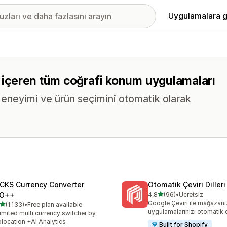
Uygulamalara g
i içeren tüm coğrafi konum uygulamaları
deneyimi ve ürün seçimini otomatik olarak
CKS Currency Converter
Otomatik Çeviri Dilleri
5 yıldız üzerinden
O++
4,8
(96)
•
Ücretsiz
toplam 96 değerlendirme
Google Çeviri ile mağazanı
5 yıldız üzerinden
(1.133)
•
Free plan available
lam 1133 değerlendirme
uygulamalarınızı otomatik 
imited multi currency switcher by
location +AI Analytics
Built for Shopify