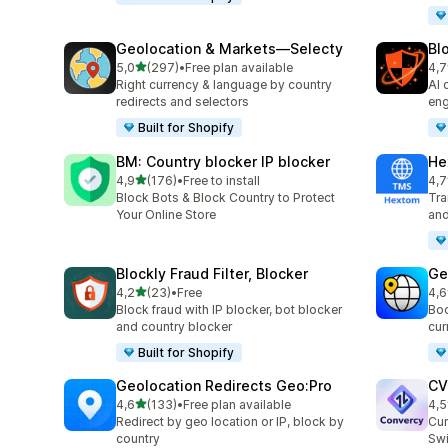
Geolocation & Markets—Selecty
Blo
5 yıldız üzerinden
5,0
(297)
•
Free plan available
4,7
toplam 297 değerlendirme
top
Right currency & language by country
AI 
redirects and selectors
eng
Built for Shopify
BM: Country blocker IP blocker
He
5 yıldız üzerinden
4,9
(176)
•
Free to install
4,7
toplam 176 değerlendirme
top
Block Bots & Block Country to Protect
Tra
Your Online Store
and
Blockly Fraud Filter, Blocker
Ge
5 yıldız üzerinden
4,2
(23)
•
Free
4,6
toplam 23 değerlendirme
top
Block fraud with IP blocker, bot blocker
Boo
and country blocker
cur
Built for Shopify
Geolocation Redirects Geo:Pro
CV
5 yıldız üzerinden
4,6
(133)
•
Free plan available
4,5
toplam 133 değerlendirme
top
Redirect by geo location or IP, block by
Cur
country
Swi