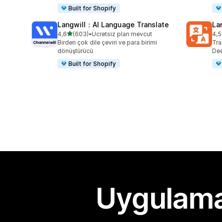
Built for Shopify
Langwill：AI Language Translate
La
5 yıldız üzerinden
4,6
(603)
•
Ücretsiz plan mevcut
4,5
toplam 603 değerlendirme
top
Birden çok dile çeviri ve para birimi
Tra
dönüştürücü
Dee
Built for Shopify
Uygulama