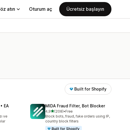
öz atın
Oturum aç
Ücretsiz başlayın
Built for Shopify
 • EA
MIDA Fraud Filter, Bot Blocker
5 yıldız üzerinden
4,9
(208)
•
Free
toplam 208 değerlendirme
zı ve
Block bots, fraud, fake orders using IP,
olar
country block filters
Built for Shopify