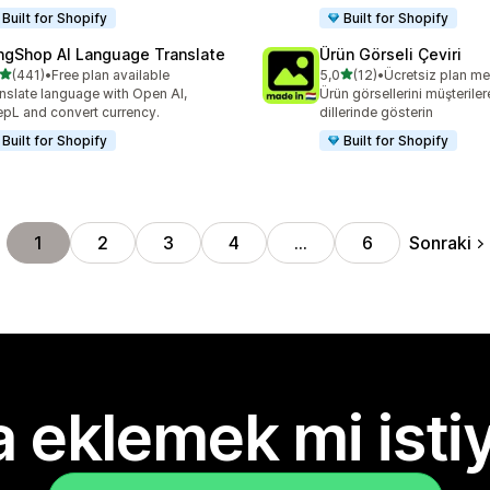
Built for Shopify
Built for Shopify
ngShop AI Language Translate
Ürün Görseli Çeviri
5 yıldız üzerinden
5 yıldız üzerinden
(441)
•
Free plan available
5,0
(12)
•
Ücretsiz plan m
lam 441 değerlendirme
toplam 12 değerlendirme
nslate language with Open AI,
Ürün görsellerini müşteriler
pL and convert currency.
dillerinde gösterin
Built for Shopify
Built for Shopify
Sonraki
1
2
3
4
…
6
 eklemek mi isti