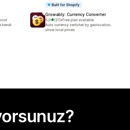
Built for Shopify
Growably: Currency Converter
5 yıldız üzerinden
evcut
5,0
(21)
•
Free plan available
toplam 21 değerlendirme
e kendi
Auto currency switcher by geolocation,
show local prices
yorsunuz?