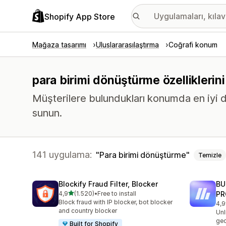
Shopify App Store
Mağaza tasarımı
Uluslararasılaştırma
Coğrafi konum
para birimi dönüştürme özelliklerin
Müşterilere bulundukları konumda en iyi 
sunun.
141 uygulama:
Para birimi dönüştürme
Temizle
Blockify Fraud Filter, Blocker
BU
5 yıldız üzerinden
4,9
(1.520)
•
Free to install
PR
toplam 1520 değerlendirme
Block fraud with IP blocker, bot blocker
4,9
top
and country blocker
Unl
geo
Built for Shopify