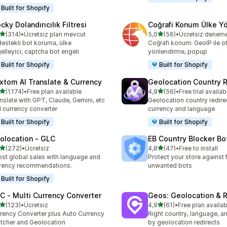
Built for Shopify
cky Dolandırıcılık Filtresi
Coğrafi Konum Ülke Y
5 yıldız üzerinden
5 yıldız üzerinden
(314)
•
Ücretsiz plan mevcut
5,0
(56)
•
lam 314 değerlendirme
toplam 56 değerlendirme
destekli bot koruma, ülke
Coğrafi konum: GeoIP ile o
elleyici, captcha bot engeli
yönlendirme, popup
Built for Shopify
Built for Shopify
xtom AI Translate & Currency
Geolocation Country R
5 yıldız üzerinden
5 yıldız üzerinden
(1.174)
•
Free plan available
4,9
(56)
•
Free trial availab
lam 1174 değerlendirme
toplam 56 değerlendirme
nslate with GPT, Claude, Gemini, etc
Geolocation country redirec
 currency converter
currency and language
Built for Shopify
Built for Shopify
olocation ‑ GLC
EB Country Blocker Bo
5 yıldız üzerinden
5 yıldız üzerinden
(272)
•
Ücretsiz
4,8
(47)
•
Free to install
lam 272 değerlendirme
toplam 47 değerlendirme
st global sales with language and
Protect your store against 
rency recommendations.
unwanted bots
Built for Shopify
C ‑ Multi Currency Converter
Geos: Geolocation & R
5 yıldız üzerinden
5 yıldız üzerinden
(123)
•
Ücretsiz
4,9
(61)
•
Free plan availab
lam 123 değerlendirme
toplam 61 değerlendirme
rency Converter plus Auto Currency
Right country, language, a
tcher and Geolocation
by geolocation redirects