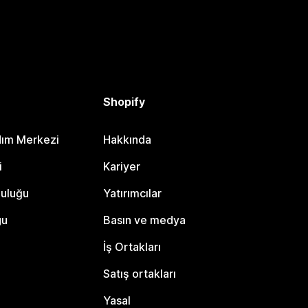
Shopify
dım Merkezi
Hakkında
i
Kariyer
luluğu
Yatırımcılar
gu
Basın ve medya
İş Ortakları
Satış ortakları
Yasal