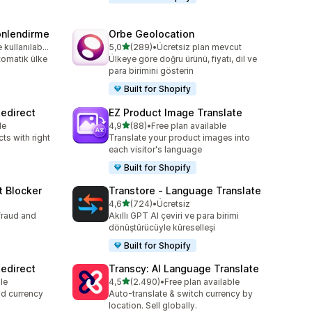
önlendirme
Orbe Geolocation
5 yıldız üzerinden
Ücretsiz deneme kullanılabilir
5,0
(289)
•
Ücretsiz plan mevcut
toplam 289 değerlendirme
tomatik ülke
Ülkeye göre doğru ürünü, fiyatı, dil ve
para birimini gösterin
Built for Shopify
edirect
EZ Product Image Translate
5 yıldız üzerinden
le
4,9
(88)
•
Free plan available
toplam 88 değerlendirme
ts with right
Translate your product images into
each visitor's language
Built for Shopify
t Blocker
Transtore ‑ Language Translate
5 yıldız üzerinden
4,6
(724)
•
Ücretsiz
toplam 724 değerlendirme
fraud and
Akıllı GPT AI çeviri ve para birimi
dönüştürücüyle küreselleşi
Built for Shopify
edirect
Transcy: AI Language Translate
5 yıldız üzerinden
le
4,5
(2.490)
•
Free plan available
toplam 2490 değerlendirme
nd currency
Auto-translate & switch currency by
location. Sell globally.