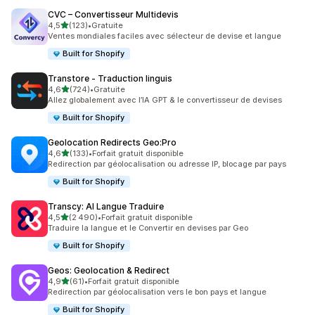
CVC – Convertisseur Multidevis
étoile(s) sur 5
4,5
(123)
•
Gratuite
123 avis au total
Ventes mondiales faciles avec sélecteur de devise et langue
Built for Shopify
Transtore ‑ Traduction linguis
étoile(s) sur 5
4,6
(724)
•
Gratuite
724 avis au total
Allez globalement avec l’IA GPT & le convertisseur de devises
Built for Shopify
Geolocation Redirects Geo:Pro
étoile(s) sur 5
4,6
(133)
•
Forfait gratuit disponible
133 avis au total
Redirection par géolocalisation ou adresse IP, blocage par pays
Built for Shopify
Transcy: AI Langue Traduire
étoile(s) sur 5
4,5
(2 490)
•
Forfait gratuit disponible
2490 avis au total
Traduire la langue et le Convertir en devises par Geo
Built for Shopify
Geos: Geolocation & Redirect
étoile(s) sur 5
4,9
(61)
•
Forfait gratuit disponible
61 avis au total
Redirection par géolocalisation vers le bon pays et langue
Built for Shopify