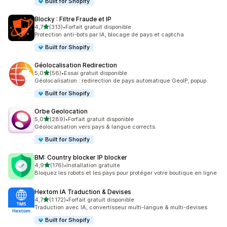
Built for Shopify
Blocky : Filtre Fraude et IP
étoile(s) sur 5
4,7
(313)
•
Forfait gratuit disponible
313 avis au total
Protection anti-bots par IA, blocage de pays et captcha
Built for Shopify
Géolocalisation Redirection
étoile(s) sur 5
5,0
(56)
•
Essai gratuit disponible
56 avis au total
Géolocalisation : redirection de pays automatique GeoIP, popup
Built for Shopify
Orbe Geolocation
étoile(s) sur 5
5,0
(289)
•
Forfait gratuit disponible
289 avis au total
Géolocalisation vers pays & langue corrects.
Built for Shopify
BM: Country blocker IP blocker
étoile(s) sur 5
4,9
(176)
•
Installation gratuite
176 avis au total
Bloquez les robots et les pays pour protéger votre boutique en ligne
Hextom IA Traduction & Devises
étoile(s) sur 5
4,7
(1 172)
•
Forfait gratuit disponible
1172 avis au total
Traduction avec IA, convertisseur multi-langue & multi-devises
Built for Shopify