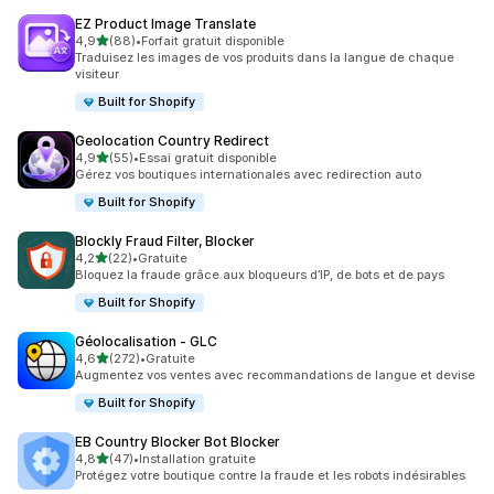
EZ Product Image Translate
étoile(s) sur 5
4,9
(88)
•
Forfait gratuit disponible
88 avis au total
Traduisez les images de vos produits dans la langue de chaque
visiteur
Built for Shopify
Geolocation Country Redirect
étoile(s) sur 5
4,9
(55)
•
Essai gratuit disponible
55 avis au total
Gérez vos boutiques internationales avec redirection auto
Built for Shopify
Blockly Fraud Filter, Blocker
étoile(s) sur 5
4,2
(22)
•
Gratuite
22 avis au total
Bloquez la fraude grâce aux bloqueurs d’IP, de bots et de pays
Built for Shopify
Géolocalisation ‑ GLC
étoile(s) sur 5
4,6
(272)
•
Gratuite
272 avis au total
Augmentez vos ventes avec recommandations de langue et devise
Built for Shopify
EB Country Blocker Bot Blocker
étoile(s) sur 5
4,8
(47)
•
Installation gratuite
47 avis au total
Protégez votre boutique contre la fraude et les robots indésirables