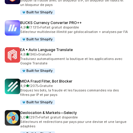
Bloquer la fraude avec un bloqueur d’IP, un bloqueur de robots et
un bloqueur de pays
Built for Shopify
BUCKS Currency Converter PRO++
étoile(s) sur 5
4,9
(1 131)
•
Forfait gratuit disponible
1131 avis au total
Sélecteur multidevise illimité par géolocalisation + analyses par l’IA
Built for Shopify
EA • Auto Language Translate
étoile(s) sur 5
4,8
(96)
•
Gratuite
96 avis au total
Traduisez automatiquement la boutique et les applications avec
Google Translate
Built for Shopify
MIDA Fraud Filter, Bot Blocker
étoile(s) sur 5
4,9
(207)
•
Gratuite
207 avis au total
Bloquez les bots, la fraude et les fausses commandes via des
filtres par IP et par pays
Built for Shopify
Geolocation & Markets—Selecty
étoile(s) sur 5
5,0
(297)
•
Forfait gratuit disponible
297 avis au total
Sélecteurs et redirections par pays pour une devise et une langue
adaptées