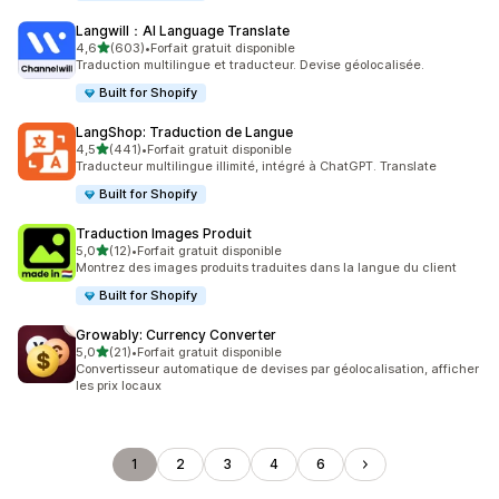
Langwill：AI Language Translate
étoile(s) sur 5
4,6
(603)
•
Forfait gratuit disponible
603 avis au total
Traduction multilingue et traducteur. Devise géolocalisée.
Built for Shopify
LangShop: Traduction de Langue
étoile(s) sur 5
4,5
(441)
•
Forfait gratuit disponible
441 avis au total
Traducteur multilingue illimité, intégré à ChatGPT. Translate
Built for Shopify
Traduction Images Produit
étoile(s) sur 5
5,0
(12)
•
Forfait gratuit disponible
12 avis au total
Montrez des images produits traduites dans la langue du client
Built for Shopify
Growably: Currency Converter
étoile(s) sur 5
5,0
(21)
•
Forfait gratuit disponible
21 avis au total
Convertisseur automatique de devises par géolocalisation, afficher
les prix locaux
1
2
3
4
6