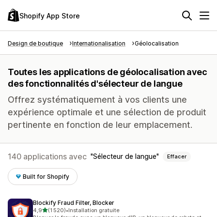
Shopify App Store
Design de boutique
Internationalisation
Géolocalisation
Toutes les applications de géolocalisation avec
des fonctionnalités d'sélecteur de langue
Offrez systématiquement à vos clients une
expérience optimale et une sélection de produit
pertinente en fonction de leur emplacement.
140 applications avec
Sélecteur de langue
Effacer
Built for Shopify
Blockify Fraud Filter, Blocker
étoile(s) sur 5
4,9
(1 520)
•
Installation gratuite
1520 avis au total