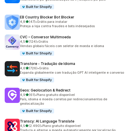
Built for Shopify
EB Country Blocker Bot Blocker
de 5 estrelas
4,8
(47)
•
Grátis para instalar
47 avaliações ao todo
Proteja a loja contra fraudes e bots indesejados
CVC – Conversor Multimoeda
de 5 estrelas
4,5
(124)
•
Grátis
124 avaliações ao todo
Vendas globais fáceis com seletor de moeda e idioma
Built for Shopify
Transtore ‑ Tradução de Idioma
de 5 estrelas
4,6
(726)
•
Grátis
726 avaliações ao todo
Expanda globalmente com tradução GPT AI inteligente e converso
Built for Shopify
Geos: Geolocation & Redirect
de 5 estrelas
4,9
(61)
•
Plano gratuito disponível
61 avaliações ao todo
País, idioma e moeda corretos por redirecionamentos de
geolocalização
Built for Shopify
Transcy: AI Language Translate
de 5 estrelas
4,5
(2.490)
•
Plano gratuito disponível
2490 avaliações ao todo
Traduza e alterne a moeda automaticamente por localização.