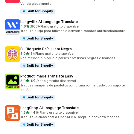
Venda globalmente.
Built for Shopify
Langwill：AI Language Translate
de 5 estrelas
4,6
(603)
•
Plano gratuito disponível
603 avaliações ao todo
Traduza a loja para idiomas e converta moedas automaticamente.
Built for Shopify
BL Bloqueio País: Lista Negra
de 5 estrelas
5,0
(5)
•
Plano gratuito disponível
5 avaliações ao todo
Redirecione e bloqueie países com listas negras e brancas
Built for Shopify
Product Image Translate Easy
de 5 estrelas
5,0
(12)
•
Plano gratuito disponível
12 avaliações ao todo
Traduza imagens de produtos por idioma ou mercado com suporte
de IA
Built for Shopify
LangShop AI Language Translate
de 5 estrelas
4,5
(441)
•
Plano gratuito disponível
441 avaliações ao todo
Traduza idiomas com a OpenAI e o DeepL, e converta moedas.
Built for Shopify