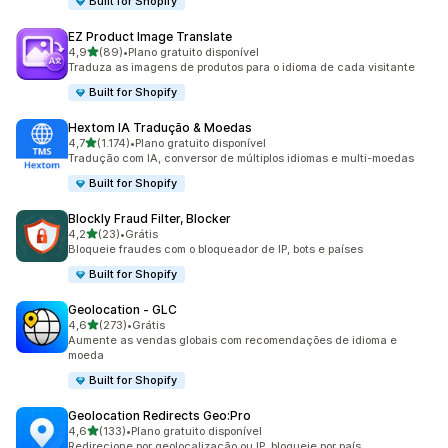
Built for Shopify
EZ Product Image Translate
de 5 estrelas
4,9
(89)
•
Plano gratuito disponível
89 avaliações ao todo
Traduza as imagens de produtos para o idioma de cada visitante
Built for Shopify
Hextom IA Tradução & Moedas
de 5 estrelas
4,7
(1.174)
•
Plano gratuito disponível
1174 avaliações ao todo
Tradução com IA, conversor de múltiplos idiomas e multi-moedas
Built for Shopify
Blockly Fraud Filter, Blocker
de 5 estrelas
4,2
(23)
•
Grátis
23 avaliações ao todo
Bloqueie fraudes com o bloqueador de IP, bots e países
Built for Shopify
Geolocation ‑ GLC
de 5 estrelas
4,6
(273)
•
Grátis
273 avaliações ao todo
Aumente as vendas globais com recomendações de idioma e
moeda
Built for Shopify
Geolocation Redirects Geo:Pro
de 5 estrelas
4,6
(133)
•
Plano gratuito disponível
133 avaliações ao todo
Redirecione por geolocalização ou IP, bloqueie por país