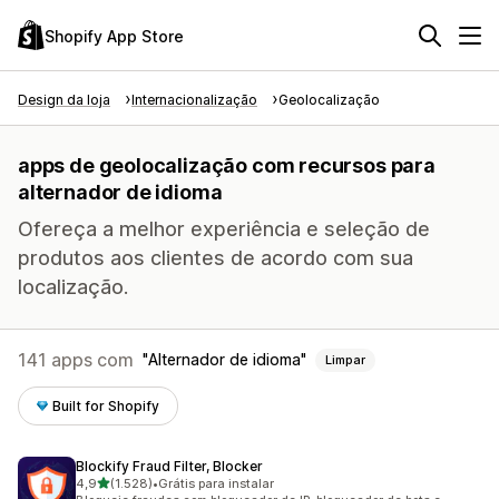
Shopify App Store
Design da loja
Internacionalização
Geolocalização
apps de geolocalização com recursos para
alternador de idioma
Ofereça a melhor experiência e seleção de
produtos aos clientes de acordo com sua
localização.
141 apps com
Alternador de idioma
Limpar
Built for Shopify
Blockify Fraud Filter, Blocker
de 5 estrelas
4,9
(1.528)
•
Grátis para instalar
1528 avaliações ao todo