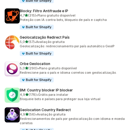
Built for Shopify
Blocky: Filtro Antifraude e IP
de 5 estrelas
4,7
(315)
•
Plano gratuito disponível
315 avaliações ao todo
Proteção com IA contra bots, bloqueio de país e captcha
Built for Shopify
Geolocalização Redirect País
de 5 estrelas
5,0
(57)
•
Avaliação gratuita
57 avaliações ao todo
Geolocalização: redirecionamento por país automático GeoIP
Built for Shopify
Orbe Geolocation
de 5 estrelas
5,0
(290)
•
Plano gratuito disponível
290 avaliações ao todo
Redirecione para o país e idioma corretos com geolocalização.
Built for Shopify
BM: Country blocker IP blocker
de 5 estrelas
4,9
(178)
•
Grátis para instalar
178 avaliações ao todo
Bloqueie bots e países para proteger sua loja virtual
Geolocation Country Redirect
de 5 estrelas
4,9
(56)
•
Avaliação gratuita
56 avaliações ao todo
Redirecionamentos de país por geolocalização com idioma e moeda
corretos