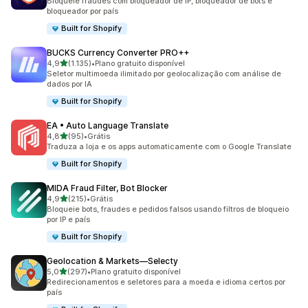
Bloqueie fraudes com bloqueador de IP, bloqueador de bots e
bloqueador por país
Built for Shopify
BUCKS Currency Converter PRO++
de 5 estrelas
4,9
(1.135)
•
Plano gratuito disponível
1135 avaliações ao todo
Seletor multimoeda ilimitado por geolocalização com análise de
dados por IA
Built for Shopify
EA • Auto Language Translate
de 5 estrelas
4,8
(95)
•
Grátis
95 avaliações ao todo
Traduza a loja e os apps automaticamente com o Google Translate
Built for Shopify
MIDA Fraud Filter, Bot Blocker
de 5 estrelas
4,9
(215)
•
Grátis
215 avaliações ao todo
Bloqueie bots, fraudes e pedidos falsos usando filtros de bloqueio
por IP e país
Built for Shopify
Geolocation & Markets—Selecty
de 5 estrelas
5,0
(297)
•
Plano gratuito disponível
297 avaliações ao todo
Redirecionamentos e seletores para a moeda e idioma certos por
país