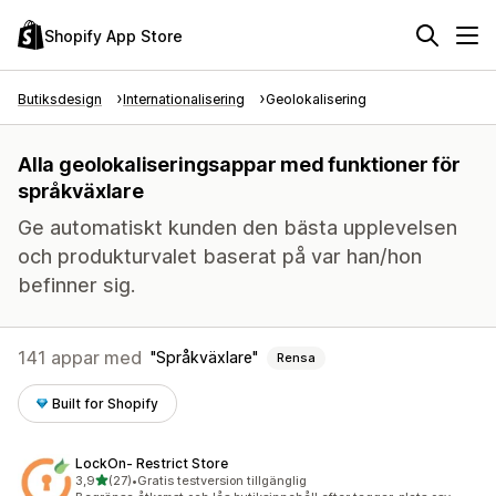
Shopify App Store
Butiksdesign
Internationalisering
Geolokalisering
Alla geolokaliseringsappar med funktioner för
språkväxlare
Ge automatiskt kunden den bästa upplevelsen
och produkturvalet baserat på var han/hon
befinner sig.
141 appar med
Språkväxlare
Rensa
Built for Shopify
LockOn‑ Restrict Store
av 5 stjärnor
3,9
(27)
•
Gratis testversion tillgänglig
27 recensioner totalt