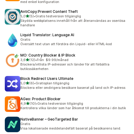
med enkel konfiguration
AntiCopy:Prevent Content Theft
av 5 stjärnor
5,0
(5)
•
Gratis testversion tillgänglig
5 recensioner totalt
Skydda webbplatsens innehåll från att återanvändas av oseriösa
handlare
Liquid Translator: Language AI
Gratis
Översätt text utan att förstöra din Liquid- eller HTML-kod
MO: Country Blocker & IP Block
av 5 stjärnor
3,6
(12)
•
Från $9.99/månad
12 recensioner totalt
Blockera/vitlista IP-adresser och länder för att förbättra
butikssäkerheten
Block Redirect Users Ultimate
av 5 stjärnor
5,0
(6)
•
Gratisplan tillgänglig
6 recensioner totalt
Blockera eller omdirigera besökare baserat på land och IP-adress
AGeo: Product Blocker
av 5 stjärnor
4,9
(10)
•
Gratis testversion tillgänglig
10 recensioner totalt
Kontrollera vilka länder som har åtkomst till produkterna i din butik
NativeBanner – GeoTargeted Bar
Gratis
Visa lokaliserade meddelandefält baserat på besökarens land.