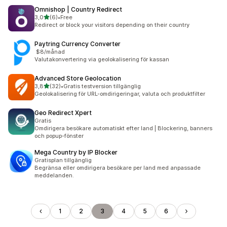
Omnishop | Country Redirect
av 5 stjärnor
3,0
(6)
•
Free
6 recensioner totalt
Redirect or block your visitors depending on their country
Paytring Currency Converter
$8/månad
Valutakonvertering via geolokalisering för kassan
Advanced Store Geolocation
av 5 stjärnor
3,8
(32)
•
Gratis testversion tillgänglig
32 recensioner totalt
Geolokalisering för URL-omdirigeringar, valuta och produktfilter
Geo Redirect Xpert
Gratis
Omdirigera besökare automatiskt efter land | Blockering, banners
och popup-fönster
Mega Country by IP Blocker
Gratisplan tillgänglig
Begränsa eller omdirigera besökare per land med anpassade
meddelanden.
1
2
3
4
5
6