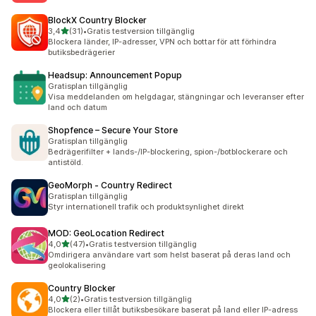
BlockX Country Blocker
av 5 stjärnor
3,4
(31)
•
Gratis testversion tillgänglig
31 recensioner totalt
Blockera länder, IP-adresser, VPN och bottar för att förhindra
butiksbedrägerier
Headsup: Announcement Popup
Gratisplan tillgänglig
Visa meddelanden om helgdagar, stängningar och leveranser efter
land och datum
Shopfence – Secure Your Store
Gratisplan tillgänglig
Bedrägerifilter + lands-/IP-blockering, spion-/botblockerare och
antistöld.
GeoMorph ‑ Country Redirect
Gratisplan tillgänglig
Styr internationell trafik och produktsynlighet direkt
MOD: GeoLocation Redirect
av 5 stjärnor
4,0
(47)
•
Gratis testversion tillgänglig
47 recensioner totalt
Omdirigera användare vart som helst baserat på deras land och
geolokalisering
Country Blocker
av 5 stjärnor
4,0
(2)
•
Gratis testversion tillgänglig
2 recensioner totalt
Blockera eller tillåt butiksbesökare baserat på land eller IP-adress