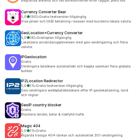
Begränsa åtkomst och lås butiksinnehåll efter taggar, plats osv.
Currency Converter Bear
av 5 stjärnor
5,0
(90)
•
Gratis testversion tillgänglig
90 recensioner totalt
Visa priser och tillåt betalning i kassan med kundens lokala valuta
GeoLocation+Currency Converter
av 5 stjärnor
5,0
(8)
•
Gratisplan tillgänglig
8 recensioner totalt
Lokalisera användarupplevelsen med geo-omdirigering och flera
valutor.
IPGeolocation
Gratis
Omdirigera besökare automatiskt och koppla samman flera globala
butiker.
IP2Location Redirector
av 5 stjärnor
5,0
(1)
•
Gratis testversion tillgänglig
1 recensioner totalt
Geo-omdirigera webbplatsbesökare efter IP-geolokalisering, land
och region
GeoIP country blocker
Gratis
Blockera länder, botar & riskfylld trafik
Magic 404
av 5 stjärnor
5,0
(1)
•
Gratis
1 recensioner totalt
Åtgärda trasiga 404-länkar och automatisk 301-omdirigering