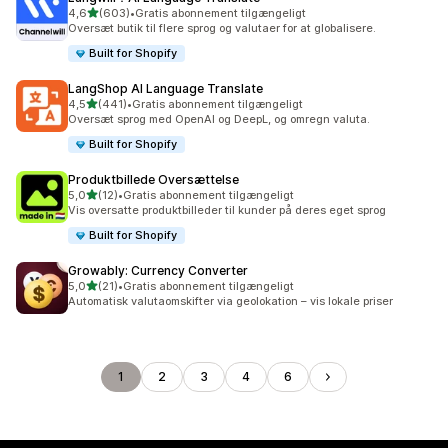
ud af 5 stjerner
4,6
(603)
•
Gratis abonnement tilgængeligt
603 anmeldelser i alt
Oversæt butik til flere sprog og valutaer for at globalisere.
Built for Shopify
LangShop AI Language Translate
ud af 5 stjerner
4,5
(441)
•
Gratis abonnement tilgængeligt
441 anmeldelser i alt
Oversæt sprog med OpenAI og DeepL, og omregn valuta.
Built for Shopify
Produktbillede Oversættelse
ud af 5 stjerner
5,0
(12)
•
Gratis abonnement tilgængeligt
12 anmeldelser i alt
Vis oversatte produktbilleder til kunder på deres eget sprog
Built for Shopify
Growably: Currency Converter
ud af 5 stjerner
5,0
(21)
•
Gratis abonnement tilgængeligt
21 anmeldelser i alt
Automatisk valutaomskifter via geolokation – vis lokale priser
1
2
3
4
6