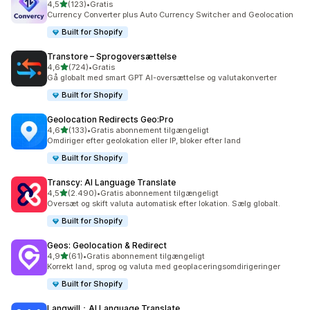
ud af 5 stjerner
4,5
(123)
•
Gratis
123 anmeldelser i alt
Currency Converter plus Auto Currency Switcher and Geolocation
Built for Shopify
Transtore – Sprogoversættelse
ud af 5 stjerner
4,6
(724)
•
Gratis
724 anmeldelser i alt
Gå globalt med smart GPT AI-oversættelse og valutakonverter
Built for Shopify
Geolocation Redirects Geo:Pro
ud af 5 stjerner
4,6
(133)
•
Gratis abonnement tilgængeligt
133 anmeldelser i alt
Omdiriger efter geolokation eller IP, bloker efter land
Built for Shopify
Transcy: AI Language Translate
ud af 5 stjerner
4,5
(2.490)
•
Gratis abonnement tilgængeligt
2490 anmeldelser i alt
Oversæt og skift valuta automatisk efter lokation. Sælg globalt.
Built for Shopify
Geos: Geolocation & Redirect
ud af 5 stjerner
4,9
(61)
•
Gratis abonnement tilgængeligt
61 anmeldelser i alt
Korrekt land, sprog og valuta med geoplaceringsomdirigeringer
Built for Shopify
Langwill：AI Language Translate