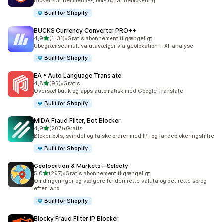
Bloker svindel med IP-, bot- og landeblokering
Built for Shopify
BUCKS Currency Converter PRO++
ud af 5 stjerner
4,9
(1.131)
•
Gratis abonnement tilgængeligt
1131 anmeldelser i alt
Ubegrænset multivalutavælger via geolokation + AI-analyse
Built for Shopify
EA • Auto Language Translate
ud af 5 stjerner
4,8
(96)
•
Gratis
96 anmeldelser i alt
Oversæt butik og apps automatisk med Google Translate
Built for Shopify
MIDA Fraud Filter, Bot Blocker
ud af 5 stjerner
4,9
(207)
•
Gratis
207 anmeldelser i alt
Bloker bots, svindel og falske ordrer med IP- og landeblokeringsfiltre
Built for Shopify
Geolocation & Markets—Selecty
ud af 5 stjerner
5,0
(297)
•
Gratis abonnement tilgængeligt
297 anmeldelser i alt
Omdirigeringer og vælgere for den rette valuta og det rette sprog
efter land
Built for Shopify
Blocky Fraud Filter IP Blocker