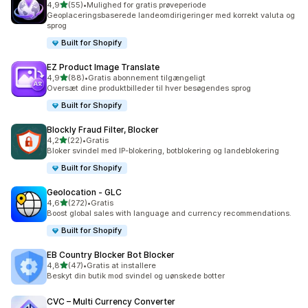
ud af 5 stjerner
4,9
(55)
•
Mulighed for gratis prøveperiode
55 anmeldelser i alt
Geoplaceringsbaserede landeomdirigeringer med korrekt valuta og
sprog
Built for Shopify
EZ Product Image Translate
ud af 5 stjerner
4,9
(88)
•
Gratis abonnement tilgængeligt
88 anmeldelser i alt
Oversæt dine produktbilleder til hver besøgendes sprog
Built for Shopify
Blockly Fraud Filter, Blocker
ud af 5 stjerner
4,2
(22)
•
Gratis
22 anmeldelser i alt
Bloker svindel med IP-blokering, botblokering og landeblokering
Built for Shopify
Geolocation ‑ GLC
ud af 5 stjerner
4,6
(272)
•
Gratis
272 anmeldelser i alt
Boost global sales with language and currency recommendations.
Built for Shopify
EB Country Blocker Bot Blocker
ud af 5 stjerner
4,8
(47)
•
Gratis at installere
47 anmeldelser i alt
Beskyt din butik mod svindel og uønskede botter
CVC – Multi Currency Converter