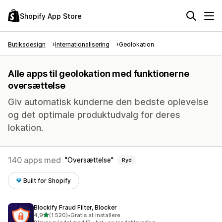
Shopify App Store
Butiksdesign
Internationalisering
Geolokation
Alle apps til geolokation med funktionerne
oversættelse
Giv automatisk kunderne den bedste oplevelse
og det optimale produktudvalg for deres
lokation.
140 apps med
Oversættelse
Ryd
Built for Shopify
Blockify Fraud Filter, Blocker
ud af 5 stjerner
4,9
(1.520)
•
Gratis at installere
1520 anmeldelser i alt