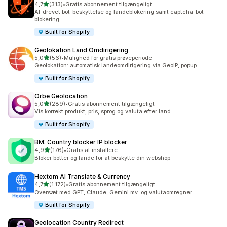
ud af 5 stjerner
4,7
(313)
•
Gratis abonnement tilgængeligt
313 anmeldelser i alt
AI-drevet bot-beskyttelse og landeblokering samt captcha-bot-
blokering
Built for Shopify
Geolokation Land Omdirigering
ud af 5 stjerner
5,0
(56)
•
Mulighed for gratis prøveperiode
56 anmeldelser i alt
Geolokation: automatisk landeomdirigering via GeoIP, popup
Built for Shopify
Orbe Geolocation
ud af 5 stjerner
5,0
(289)
•
Gratis abonnement tilgængeligt
289 anmeldelser i alt
Vis korrekt produkt, pris, sprog og valuta efter land.
Built for Shopify
BM: Country blocker IP blocker
ud af 5 stjerner
4,9
(176)
•
Gratis at installere
176 anmeldelser i alt
Bloker botter og lande for at beskytte din webshop
Hextom AI Translate & Currency
ud af 5 stjerner
4,7
(1.172)
•
Gratis abonnement tilgængeligt
1172 anmeldelser i alt
Oversæt med GPT, Claude, Gemini mv. og valutaomregner
Built for Shopify
Geolocation Country Redirect