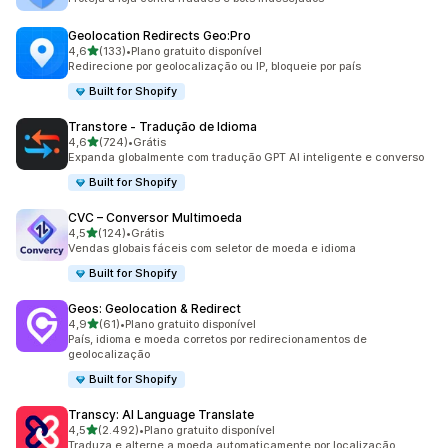
Geolocation Redirects Geo:Pro
de 5 estrelas
4,6
(133)
•
Plano gratuito disponível
133 avaliações ao todo
Redirecione por geolocalização ou IP, bloqueie por país
Built for Shopify
Transtore ‑ Tradução de Idioma
de 5 estrelas
4,6
(724)
•
Grátis
724 avaliações ao todo
Expanda globalmente com tradução GPT AI inteligente e converso
Built for Shopify
CVC – Conversor Multimoeda
de 5 estrelas
4,5
(124)
•
Grátis
124 avaliações ao todo
Vendas globais fáceis com seletor de moeda e idioma
Built for Shopify
Geos: Geolocation & Redirect
de 5 estrelas
4,9
(61)
•
Plano gratuito disponível
61 avaliações ao todo
País, idioma e moeda corretos por redirecionamentos de
geolocalização
Built for Shopify
Transcy: AI Language Translate
de 5 estrelas
4,5
(2.492)
•
Plano gratuito disponível
2492 avaliações ao todo
Traduza e alterne a moeda automaticamente por localização.