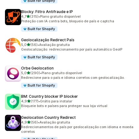
Built for Shopify
Blocky: Filtro Antifraude e IP
de 5 estrelas
4,7
(315)
•
Plano gratuito disponível
315 avaliações ao todo
Proteção com IA contra bots, bloqueio de país e captcha
Built for Shopify
Geolocalização Redirect País
de 5 estrelas
5,0
(56)
•
Avaliação gratuita
56 avaliações ao todo
Geolocalização: redirecionamento por país automático GeoIP
Built for Shopify
Orbe Geolocation
de 5 estrelas
5,0
(290)
•
Plano gratuito disponível
290 avaliações ao todo
Redirecione para o país e idioma corretos com geolocalização.
Built for Shopify
BM: Country blocker IP blocker
de 5 estrelas
4,9
(177)
•
Grátis para instalar
177 avaliações ao todo
Bloqueie bots e países para proteger sua loja virtual
Geolocation Country Redirect
de 5 estrelas
4,9
(56)
•
Avaliação gratuita
56 avaliações ao todo
Redirecionamentos de país por geolocalização com idioma e moeda
corretos