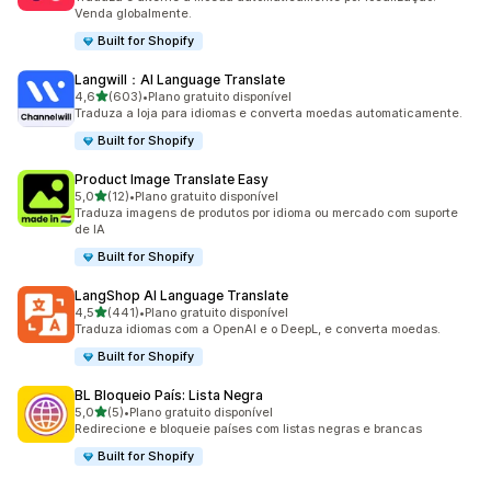
Venda globalmente.
Built for Shopify
Langwill：AI Language Translate
de 5 estrelas
4,6
(603)
•
Plano gratuito disponível
603 avaliações ao todo
Traduza a loja para idiomas e converta moedas automaticamente.
Built for Shopify
Product Image Translate Easy
de 5 estrelas
5,0
(12)
•
Plano gratuito disponível
12 avaliações ao todo
Traduza imagens de produtos por idioma ou mercado com suporte
de IA
Built for Shopify
LangShop AI Language Translate
de 5 estrelas
4,5
(441)
•
Plano gratuito disponível
441 avaliações ao todo
Traduza idiomas com a OpenAI e o DeepL, e converta moedas.
Built for Shopify
BL Bloqueio País: Lista Negra
de 5 estrelas
5,0
(5)
•
Plano gratuito disponível
5 avaliações ao todo
Redirecione e bloqueie países com listas negras e brancas
Built for Shopify