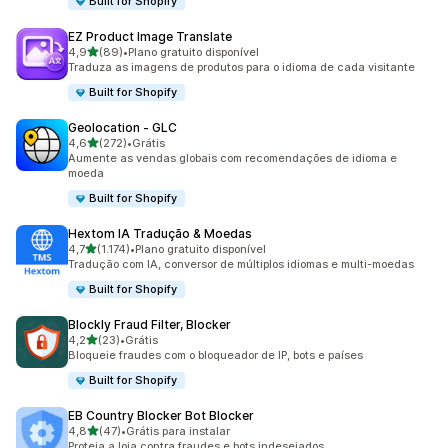
Built for Shopify
EZ Product Image Translate
de 5 estrelas
4,9
(89)
•
Plano gratuito disponível
89 avaliações ao todo
Traduza as imagens de produtos para o idioma de cada visitante
Built for Shopify
Geolocation ‑ GLC
de 5 estrelas
4,6
(272)
•
Grátis
272 avaliações ao todo
Aumente as vendas globais com recomendações de idioma e
moeda
Built for Shopify
Hextom IA Tradução & Moedas
de 5 estrelas
4,7
(1.174)
•
Plano gratuito disponível
1174 avaliações ao todo
Tradução com IA, conversor de múltiplos idiomas e multi-moedas
Built for Shopify
Blockly Fraud Filter, Blocker
de 5 estrelas
4,2
(23)
•
Grátis
23 avaliações ao todo
Bloqueie fraudes com o bloqueador de IP, bots e países
Built for Shopify
EB Country Blocker Bot Blocker
de 5 estrelas
4,8
(47)
•
Grátis para instalar
47 avaliações ao todo
Proteja a loja contra fraudes e bots indesejados