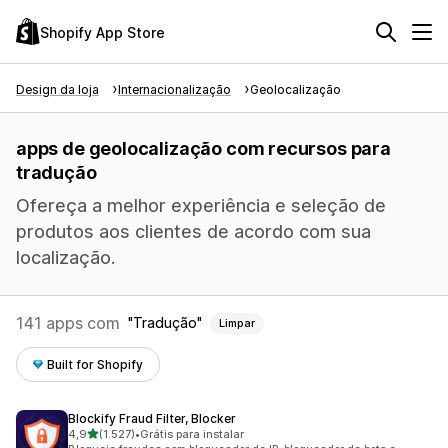
Shopify App Store
Design da loja
Internacionalização
Geolocalização
apps de geolocalização com recursos para
tradução
Ofereça a melhor experiência e seleção de
produtos aos clientes de acordo com sua
localização.
141 apps com
Tradução
Limpar
Built for Shopify
Blockify Fraud Filter, Blocker
de 5 estrelas
4,9
(1.527)
•
Grátis para instalar
1527 avaliações ao todo