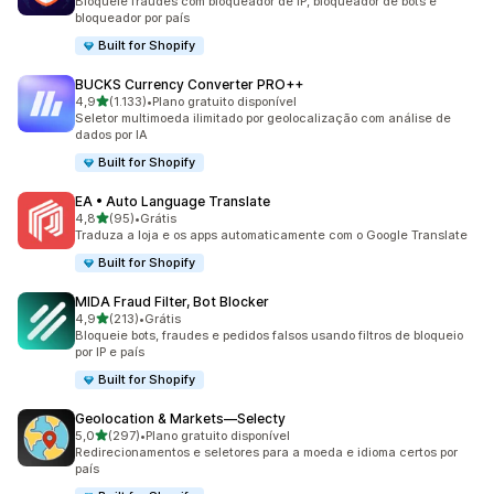
Bloqueie fraudes com bloqueador de IP, bloqueador de bots e
bloqueador por país
Built for Shopify
BUCKS Currency Converter PRO++
de 5 estrelas
4,9
(1.133)
•
Plano gratuito disponível
1133 avaliações ao todo
Seletor multimoeda ilimitado por geolocalização com análise de
dados por IA
Built for Shopify
EA • Auto Language Translate
de 5 estrelas
4,8
(95)
•
Grátis
95 avaliações ao todo
Traduza a loja e os apps automaticamente com o Google Translate
Built for Shopify
MIDA Fraud Filter, Bot Blocker
de 5 estrelas
4,9
(213)
•
Grátis
213 avaliações ao todo
Bloqueie bots, fraudes e pedidos falsos usando filtros de bloqueio
por IP e país
Built for Shopify
Geolocation & Markets—Selecty
de 5 estrelas
5,0
(297)
•
Plano gratuito disponível
297 avaliações ao todo
Redirecionamentos e seletores para a moeda e idioma certos por
país