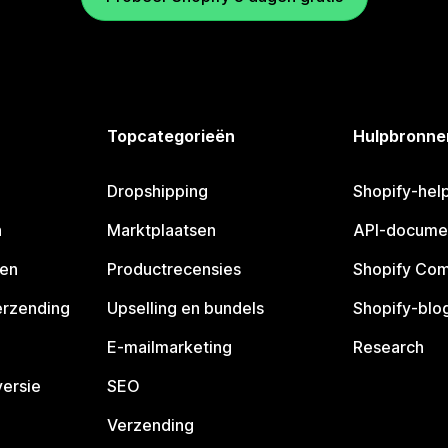
Topcategorieën
Hulpbronne
Dropshipping
Shopify-hel
n
Marktplaatsen
API-docume
pen
Productrecensies
Shopify Co
erzending
Upselling en bundels
Shopify-blo
E-mailmarketing
Research
ersie
SEO
Verzending