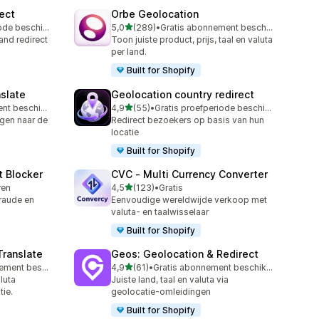
ect
Orbe Geolocation
van 5 sterren
Gratis proefperiode beschikbaar
5,0
(289)
•
Gratis abonnement beschikbaar
289 recensies in totaal
and redirect
Toon juiste product, prijs, taal en valuta
per land.
Built for Shopify
slate
Geolocation country redirect
van 5 sterren
Gratis abonnement beschikbaar
4,9
(55)
•
Gratis proefperiode beschikbaar
55 recensies in totaal
ngen naar de
Redirect bezoekers op basis van hun
locatie
Built for Shopify
t Blocker
CVC ‑ Multi Currency Converter
van 5 sterren
ren
4,5
(123)
•
Gratis
123 recensies in totaal
raude en
Eenvoudige wereldwijde verkoop met
valuta- en taalwisselaar
Built for Shopify
Translate
Geos: Geolocation & Redirect
van 5 sterren
Gratis abonnement beschikbaar
4,9
(61)
•
Gratis abonnement beschikbaar
61 recensies in totaal
luta
Juiste land, taal en valuta via
tie.
geolocatie-omleidingen
Built for Shopify