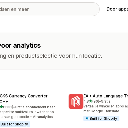
Door apps
voor analytics
ng en productselectie voor hun locatie.
CKS Currency Converter
EA • Auto Language Tr
van 5 sterren
O++
4,8
(96)
•
Gratis
96 recensies in totaal
Vertaal je winkel en apps 
van 5 sterren
(1.131)
•
Gratis abonnement beschikbaar
1 recensies in totaal
met Google Translate
eperkte multivaluta-switcher op
is van geolocatie + AI-analytics
Built for Shopify
Built for Shopify