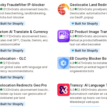
ocky Fraudefilter IP‑blocker
Geolocatie Land Redir
van 5 sterren
van 5 sterren
(313)
•
Gratis abonnement beschikbaar
5,0
(56)
•
 recensies in totaal
56 recensies in totaal
bot bescherming, landblokkering,
Geolocatie: automatische l
tcha bot-blocker
via GeoIP, popup
Built for Shopify
Built for Shopify
xtom AI Translate & Currency
EZ Product Image Tran
van 5 sterren
van 5 sterren
(1.172)
•
Gratis abonnement beschikbaar
4,9
(88)
•
2 recensies in totaal
88 recensies in totaal
talen met GPT, Claude, Gemini, enz.
Vertaal je productafbeeldi
valutaomzetter
taal van elke bezoeker
Built for Shopify
Built for Shopify
olocation ‑ GLC
EB Country Blocker Bo
van 5 sterren
van 5 sterren
(272)
•
Gratis
4,8
(47)
•
Gratis te installe
 recensies in totaal
47 recensies in totaal
st global sales with language and
Bescherm je winkel tegen f
rency recommendations.
ongewenste bots
Built for Shopify
olocation Redirects Geo:Pro
Transcy: AI Language 
van 5 sterren
van 5 sterren
(133)
•
Gratis abonnement beschikbaar
4,5
(2.490)
•
 recensies in totaal
2490 recensies in totaal
eiden op basis van geolocatie of
Automatisch vertalen en va
 blokkeren per land
wisselen op basis van loca
Wereldwijd verkopen.
Built for Shopify