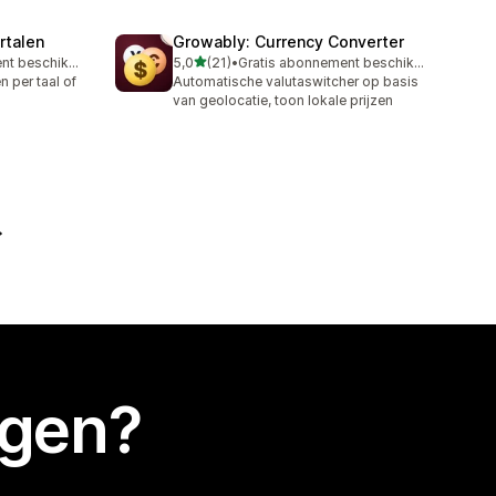
rtalen
Growably: Currency Converter
van 5 sterren
Gratis abonnement beschikbaar
5,0
(21)
•
Gratis abonnement beschikbaar
21 recensies in totaal
 per taal of
Automatische valutaswitcher op basis
van geolocatie, toon lokale prijzen
egen?