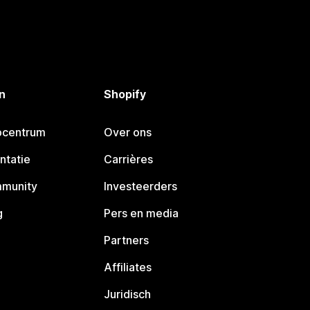
n
Shopify
pcentrum
Over ons
ntatie
Carrières
mmunity
Investeerders
g
Pers en media
Partners
Affiliates
Juridisch