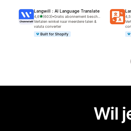
Langwill：AI Language Translate
La
van 5 sterren
4,6
(603)
•
Gratis abonnement beschikbaar
4,5
603 recensies in totaal
441
Vertalen winkel naar meerdere talen &
Ver
valuta converter
con
Built for Shopify
Wil 