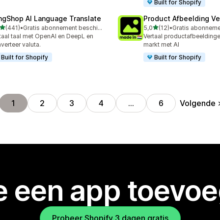
Built for Shopify
ngShop AI Language Translate
Product Afbeelding Ve
van 5 sterren
van 5 sterren
(441)
•
Gratis abonnement beschikbaar
5,0
(12)
•
 recensies in totaal
12 recensies in totaal
taal taal met OpenAI en DeepL en
Vertaal productafbeeldingen
verteer valuta.
markt met AI
Built for Shopify
Built for Shopify
Volgende
1
2
3
4
…
6
je een app toevo
Probeer Shopify 3 dagen gratis