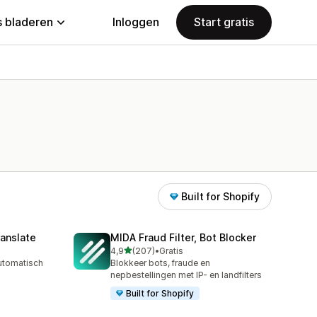
 bladeren
Inloggen
Start gratis
Built for Shopify
anslate
MIDA Fraud Filter, Bot Blocker
van 5 sterren
4,9
(207)
•
Gratis
207 recensies in totaal
automatisch
Blokkeer bots, fraude en
nepbestellingen met IP- en landfilters
Built for Shopify