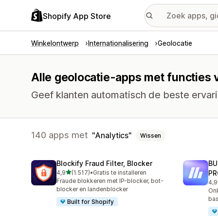
Shopify App Store
Winkelontwerp
Internationalisering
Geolocatie
Alle geolocatie-apps met functies 
Geef klanten automatisch de beste ervari
140 apps met
Analytics
Wissen
Blockify Fraud Filter, Blocker
BU
van 5 sterren
4,9
(1.517)
•
Gratis te installeren
PR
1517 recensies in totaal
Fraude blokkeren met IP-blocker, bot-
4,9
113
blocker en landenblocker
Onb
bas
Built for Shopify