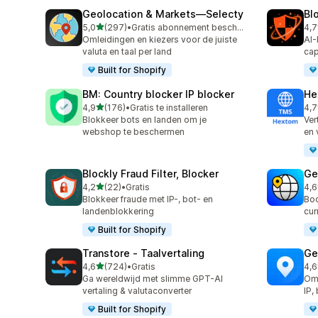
Geolocation & Markets—Selecty
Bl
van 5 sterren
5,0
(297)
•
Gratis abonnement beschikbaar
4,7
297 recensies in totaal
313
Omleidingen en kiezers voor de juiste
AI-
valuta en taal per land
cap
Built for Shopify
BM: Country blocker IP blocker
He
van 5 sterren
4,9
(176)
•
Gratis te installeren
4,7
176 recensies in totaal
117
Blokkeer bots en landen om je
Ver
webshop te beschermen
en 
Blockly Fraud Filter, Blocker
Ge
van 5 sterren
4,2
(22)
•
Gratis
4,6
22 recensies in totaal
272
Blokkeer fraude met IP-, bot- en
Boo
landenblokkering
cur
Built for Shopify
Transtore ‑ Taalvertaling
Ge
van 5 sterren
4,6
(724)
•
Gratis
4,6
724 recensies in totaal
133
Ga wereldwijd met slimme GPT-AI
Oml
vertaling & valutaconverter
IP,
Built for Shopify