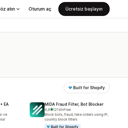
öz atın
Oturum aç
Ücretsiz başlayın
Built for Shopify
 • EA
MIDA Fraud Filter, Bot Blocker
5 yıldız üzerinden
4,9
(214)
•
Free
toplam 214 değerlendirme
zı ve
Block bots, fraud, fake orders using IP,
olar
country block filters
Built for Shopify