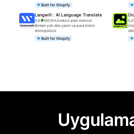
Built for Shopify
Langwill：AI Language Translate
Ür
5 yıldız üzerinden
4,6
(603)
•
Ücretsiz plan mevcut
5,0
toplam 603 değerlendirme
top
Birden çok dile çeviri ve para birimi
Ürü
dönüştürücü
dil
Built for Shopify
Uygulama