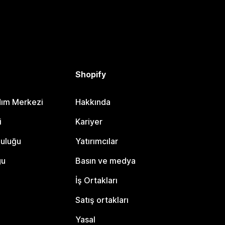
Shopify
dım Merkezi
Hakkında
i
Kariyer
luluğu
Yatırımcılar
gu
Basın ve medya
İş Ortakları
Satış ortakları
Yasal