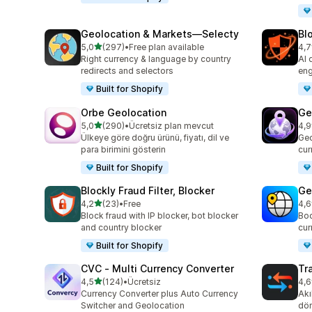
Geolocation & Markets—Selecty
Blo
5 yıldız üzerinden
5,0
(297)
•
Free plan available
4,7
toplam 297 değerlendirme
top
Right currency & language by country
AI 
redirects and selectors
eng
Built for Shopify
Orbe Geolocation
Ge
5 yıldız üzerinden
5,0
(290)
•
Ücretsiz plan mevcut
4,9
toplam 290 değerlendirme
top
Ülkeye göre doğru ürünü, fiyatı, dil ve
Geo
para birimini gösterin
cur
Built for Shopify
Blockly Fraud Filter, Blocker
Ge
5 yıldız üzerinden
4,2
(23)
•
Free
4,6
toplam 23 değerlendirme
top
Block fraud with IP blocker, bot blocker
Boo
and country blocker
cur
Built for Shopify
CVC ‑ Multi Currency Converter
Tr
5 yıldız üzerinden
4,5
(124)
•
Ücretsiz
4,6
toplam 124 değerlendirme
top
Currency Converter plus Auto Currency
Akı
Switcher and Geolocation
dön