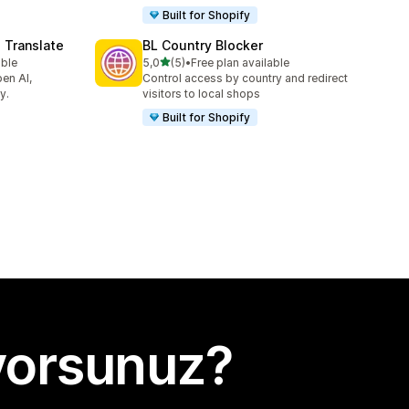
Built for Shopify
 Translate
BL Country Blocker
5 yıldız üzerinden
able
5,0
(5)
•
Free plan available
toplam 5 değerlendirme
en AI,
Control access by country and redirect
y.
visitors to local shops
Built for Shopify
yorsunuz?