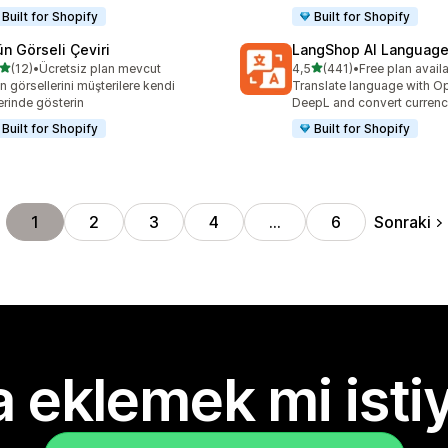
Built for Shopify
Built for Shopify
ün Görseli Çeviri
LangShop AI Language
5 yıldız üzerinden
5 yıldız üzerinden
(12)
•
Ücretsiz plan mevcut
4,5
(441)
•
Free plan avail
lam 12 değerlendirme
toplam 441 değerlendirme
n görsellerini müşterilere kendi
Translate language with Op
lerinde gösterin
DeepL and convert currenc
Built for Shopify
Built for Shopify
Sonraki
1
2
3
4
…
6
 eklemek mi isti