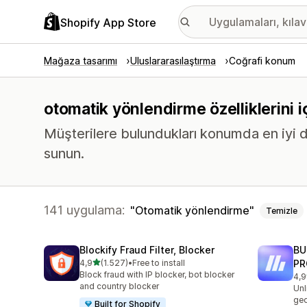
Shopify App Store
Mağaza tasarımı
Uluslararasılaştırma
Coğrafi konum
otomatik yönlendirme özelliklerini
Müşterilere bulundukları konumda en iyi 
sunun.
141 uygulama:
Otomatik yönlendirme
Temizle
Blockify Fraud Filter, Blocker
BU
5 yıldız üzerinden
4,9
(1.527)
•
Free to install
PR
toplam 1527 değerlendirme
Block fraud with IP blocker, bot blocker
4,9
top
and country blocker
Unl
geo
Built for Shopify