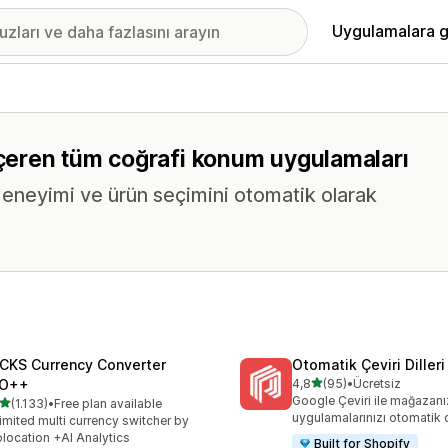
Uygulamalara g
 içeren tüm coğrafi konum uygulamaları
deneyimi ve ürün seçimini otomatik olarak
CKS Currency Converter
Otomatik Çeviri Dilleri
5 yıldız üzerinden
O++
4,8
(95)
•
Ücretsiz
toplam 95 değerlendirme
Google Çeviri ile mağazanı
5 yıldız üzerinden
(1.133)
•
Free plan available
lam 1133 değerlendirme
uygulamalarınızı otomatik 
imited multi currency switcher by
location +AI Analytics
Built for Shopify