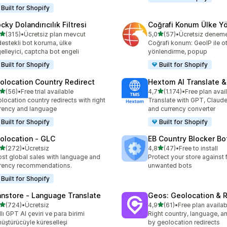
Built for Shopify
cky Dolandırıcılık Filtresi
Coğrafi Konum Ülke Y
5 yıldız üzerinden
5 yıldız üzerinden
(315)
•
Ücretsiz plan mevcut
5,0
(57)
•
lam 315 değerlendirme
toplam 57 değerlendirme
destekli bot koruma, ülke
Coğrafi konum: GeoIP ile o
elleyici, captcha bot engeli
yönlendirme, popup
Built for Shopify
Built for Shopify
olocation Country Redirect
Hextom AI Translate &
5 yıldız üzerinden
5 yıldız üzerinden
(56)
•
Free trial available
4,7
(1.174)
•
Free plan avai
lam 56 değerlendirme
toplam 1174 değerlendirme
location country redirects with right
Translate with GPT, Claude
rency and language
and currency converter
Built for Shopify
Built for Shopify
olocation ‑ GLC
EB Country Blocker Bo
5 yıldız üzerinden
5 yıldız üzerinden
(272)
•
Ücretsiz
4,8
(47)
•
Free to install
lam 272 değerlendirme
toplam 47 değerlendirme
st global sales with language and
Protect your store against 
rency recommendations.
unwanted bots
Built for Shopify
anstore ‑ Language Translate
Geos: Geolocation & R
5 yıldız üzerinden
5 yıldız üzerinden
(724)
•
Ücretsiz
4,9
(61)
•
Free plan availab
lam 724 değerlendirme
toplam 61 değerlendirme
llı GPT AI çeviri ve para birimi
Right country, language, a
üştürücüyle küreselleşi
by geolocation redirects