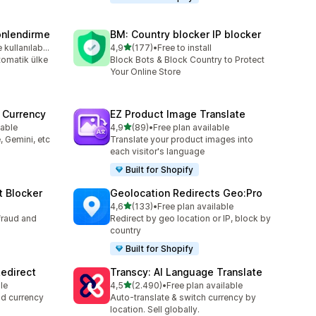
önlendirme
BM: Country blocker IP blocker
5 yıldız üzerinden
Ücretsiz deneme kullanılabilir
4,9
(177)
•
Free to install
toplam 177 değerlendirme
tomatik ülke
Block Bots & Block Country to Protect
Your Online Store
 Currency
EZ Product Image Translate
5 yıldız üzerinden
lable
4,9
(89)
•
Free plan available
toplam 89 değerlendirme
, Gemini, etc
Translate your product images into
each visitor's language
Built for Shopify
t Blocker
Geolocation Redirects Geo:Pro
5 yıldız üzerinden
4,6
(133)
•
Free plan available
toplam 133 değerlendirme
fraud and
Redirect by geo location or IP, block by
country
Built for Shopify
edirect
Transcy: AI Language Translate
5 yıldız üzerinden
le
4,5
(2.490)
•
Free plan available
toplam 2490 değerlendirme
nd currency
Auto-translate & switch currency by
location. Sell globally.