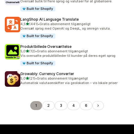
Oversæt butik til flere sprog og valutaer for at globalisere.
Built for Shopify
LangShop AI Language Translate
ud af 5 stjerner
4,5
(441)
•
Gratis abonnement tilgængeligt
441 anmeldelser i alt
Oversæt sprog med OpenAI og DeepL, og omregn valuta.
Built for Shopify
Produktbillede Oversættelse
ud af 5 stjerner
5,0
(12)
•
Gratis abonnement tilgængeligt
12 anmeldelser i alt
Vis oversatte produktbilleder til kunder på deres eget sprog
Built for Shopify
Growably: Currency Converter
ud af 5 stjerner
5,0
(21)
•
Gratis abonnement tilgængeligt
21 anmeldelser i alt
Automatisk valutaomskifter via geolokation – vis lokale priser
1
2
3
4
6