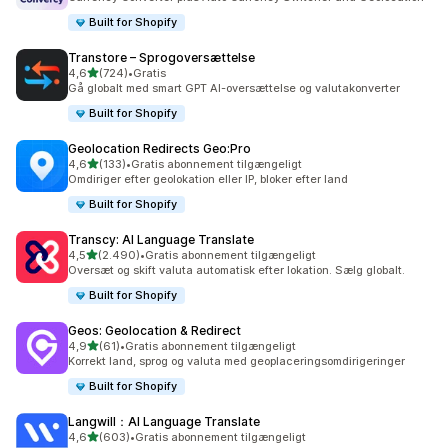
Built for Shopify
Transtore – Sprogoversættelse
ud af 5 stjerner
4,6
(724)
•
Gratis
724 anmeldelser i alt
Gå globalt med smart GPT AI-oversættelse og valutakonverter
Built for Shopify
Geolocation Redirects Geo:Pro
ud af 5 stjerner
4,6
(133)
•
Gratis abonnement tilgængeligt
133 anmeldelser i alt
Omdiriger efter geolokation eller IP, bloker efter land
Built for Shopify
Transcy: AI Language Translate
ud af 5 stjerner
4,5
(2.490)
•
Gratis abonnement tilgængeligt
2490 anmeldelser i alt
Oversæt og skift valuta automatisk efter lokation. Sælg globalt.
Built for Shopify
Geos: Geolocation & Redirect
ud af 5 stjerner
4,9
(61)
•
Gratis abonnement tilgængeligt
61 anmeldelser i alt
Korrekt land, sprog og valuta med geoplaceringsomdirigeringer
Built for Shopify
Langwill：AI Language Translate
ud af 5 stjerner
4,6
(603)
•
Gratis abonnement tilgængeligt
603 anmeldelser i alt