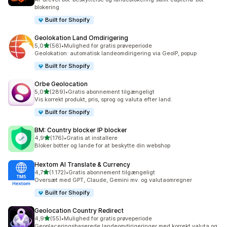
blokering
Built for Shopify
Geolokation Land Omdirigering
ud af 5 stjerner
5,0
(56)
•
Mulighed for gratis prøveperiode
56 anmeldelser i alt
Geolokation: automatisk landeomdirigering via GeoIP, popup
Built for Shopify
Orbe Geolocation
ud af 5 stjerner
5,0
(289)
•
Gratis abonnement tilgængeligt
289 anmeldelser i alt
Vis korrekt produkt, pris, sprog og valuta efter land.
Built for Shopify
BM: Country blocker IP blocker
ud af 5 stjerner
4,9
(176)
•
Gratis at installere
176 anmeldelser i alt
Bloker botter og lande for at beskytte din webshop
Hextom AI Translate & Currency
ud af 5 stjerner
4,7
(1.172)
•
Gratis abonnement tilgængeligt
1172 anmeldelser i alt
Oversæt med GPT, Claude, Gemini mv. og valutaomregner
Built for Shopify
Geolocation Country Redirect
ud af 5 stjerner
4,9
(55)
•
Mulighed for gratis prøveperiode
55 anmeldelser i alt
Geoplaceringsbaserede landeomdirigeringer med korrekt valuta og