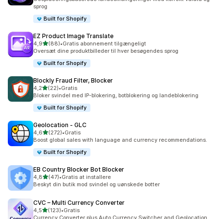
sprog
Built for Shopify
EZ Product Image Translate
ud af 5 stjerner
4,9
(88)
•
Gratis abonnement tilgængeligt
88 anmeldelser i alt
Oversæt dine produktbilleder til hver besøgendes sprog
Built for Shopify
Blockly Fraud Filter, Blocker
ud af 5 stjerner
4,2
(22)
•
Gratis
22 anmeldelser i alt
Bloker svindel med IP-blokering, botblokering og landeblokering
Built for Shopify
Geolocation ‑ GLC
ud af 5 stjerner
4,6
(272)
•
Gratis
272 anmeldelser i alt
Boost global sales with language and currency recommendations.
Built for Shopify
EB Country Blocker Bot Blocker
ud af 5 stjerner
4,8
(47)
•
Gratis at installere
47 anmeldelser i alt
Beskyt din butik mod svindel og uønskede botter
CVC – Multi Currency Converter
ud af 5 stjerner
4,5
(123)
•
Gratis
123 anmeldelser i alt
Currency Converter plus Auto Currency Switcher and Geolocation