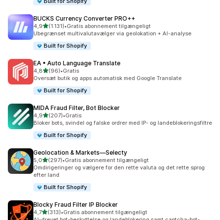
Built for Shopify
BUCKS Currency Converter PRO++
ud af 5 stjerner
4,9
(1.131)
•
Gratis abonnement tilgængeligt
1131 anmeldelser i alt
Ubegrænset multivalutavælger via geolokation + AI-analyse
Built for Shopify
EA • Auto Language Translate
ud af 5 stjerner
4,8
(96)
•
Gratis
96 anmeldelser i alt
Oversæt butik og apps automatisk med Google Translate
Built for Shopify
MIDA Fraud Filter, Bot Blocker
ud af 5 stjerner
4,9
(207)
•
Gratis
207 anmeldelser i alt
Bloker bots, svindel og falske ordrer med IP- og landeblokeringsfiltre
Built for Shopify
Geolocation & Markets—Selecty
ud af 5 stjerner
5,0
(297)
•
Gratis abonnement tilgængeligt
297 anmeldelser i alt
Omdirigeringer og vælgere for den rette valuta og det rette sprog
efter land
Built for Shopify
Blocky Fraud Filter IP Blocker
ud af 5 stjerner
4,7
(313)
•
Gratis abonnement tilgængeligt
313 anmeldelser i alt
AI-drevet bot-beskyttelse og landeblokering samt captcha-bot-