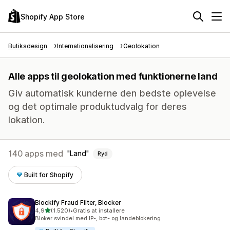
Shopify App Store
Butiksdesign
Internationalisering
Geolokation
Alle apps til geolokation med funktionerne land
Giv automatisk kunderne den bedste oplevelse
og det optimale produktudvalg for deres
lokation.
140 apps med
Land
Ryd
Built for Shopify
Blockify Fraud Filter, Blocker
ud af 5 stjerner
4,9
(1.520)
•
Gratis at installere
1520 anmeldelser i alt
Bloker svindel med IP-, bot- og landeblokering