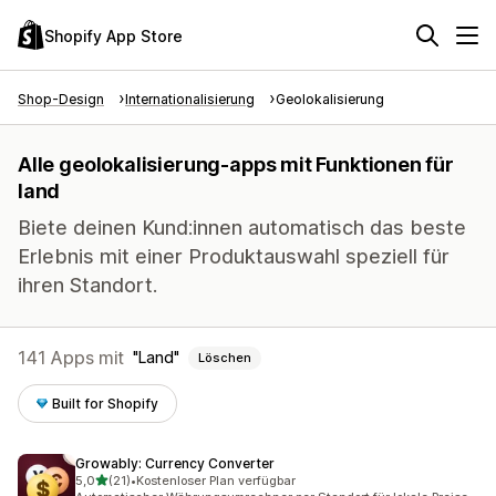
Shopify App Store
Shop-Design
Internationalisierung
Geolokalisierung
Alle geolokalisierung-apps mit Funktionen für
land
Biete deinen Kund:innen automatisch das beste
Erlebnis mit einer Produktauswahl speziell für
ihren Standort.
141 Apps mit
Land
Löschen
Built for Shopify
Growably: Currency Converter
von 5 Sternen
5,0
(21)
•
Kostenloser Plan verfügbar
21 Rezensionen insgesamt