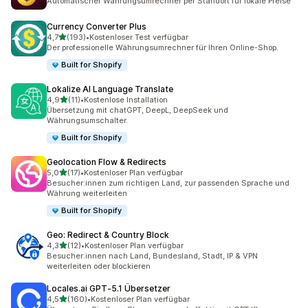
Automatischer Währungsumrechner per Standort für lokale Preise
Currency Converter Plus
von 5 Sternen
4,7
(193)
•
Kostenloser Test verfügbar
193 Rezensionen insgesamt
Der professionelle Währungsumrechner für Ihren Online-Shop.
Built for Shopify
Lokalize AI Language Translate
von 5 Sternen
4,9
(11)
•
Kostenlose Installation
11 Rezensionen insgesamt
Übersetzung mit chatGPT, DeepL, DeepSeek und
Währungsumschalter.
Built for Shopify
Geolocation Flow & Redirects
von 5 Sternen
5,0
(17)
•
Kostenloser Plan verfügbar
17 Rezensionen insgesamt
Besucher:innen zum richtigen Land, zur passenden Sprache und
Währung weiterleiten
Built for Shopify
Geo: Redirect & Country Block
von 5 Sternen
4,3
(12)
•
Kostenloser Plan verfügbar
12 Rezensionen insgesamt
Besucher:innen nach Land, Bundesland, Stadt, IP & VPN
weiterleiten oder blockieren
Locales.ai GPT‑5.1 Übersetzer
von 5 Sternen
4,5
(160)
•
Kostenloser Plan verfügbar
160 Rezensionen insgesamt