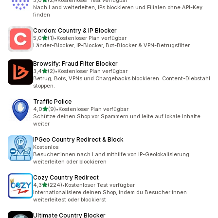
5,0
(2)
•
Kostenloser Test verfügbar
2 Rezensionen insgesamt
Nach Land weiterleiten, IPs blockieren und Filialen ohne API-Key
finden
Cordon: Country & IP Blocker
von 5 Sternen
5,0
(1)
•
Kostenloser Plan verfügbar
1 Rezensionen insgesamt
Länder-Blocker, IP-Blocker, Bot-Blocker & VPN-Betrugsfilter
Browsify: Fraud Filter Blocker
von 5 Sternen
3,4
(2)
•
Kostenloser Plan verfügbar
2 Rezensionen insgesamt
Betrug, Bots, VPNs und Chargebacks blockieren. Content-Diebstahl
stoppen.
Traffic Police
von 5 Sternen
4,0
(9)
•
Kostenloser Plan verfügbar
9 Rezensionen insgesamt
Schütze deinen Shop vor Spammern und leite auf lokale Inhalte
weiter
IPGeo Country Redirect & Block
Kostenlos
Besucher:innen nach Land mithilfe von IP-Geolokalisierung
weiterleiten oder blockieren
Cozy Country Redirect
von 5 Sternen
4,3
(224)
•
Kostenloser Test verfügbar
224 Rezensionen insgesamt
Internationalisiere deinen Shop, indem du Besucher:innen
weiterleitest oder blockierst
Ultimate Country Blocker