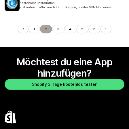
Kostenlose Installation
Riskanten Traffic nach Land, Region, IP oder VPN blockieren
1
2
3
4
5
6
Möchtest du eine App
hinzufügen?
Shopify 3 Tage kostenlos testen