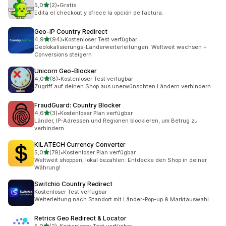
von 5 Sternen
5,0
(2)
•
Gratis
2 Rezensionen insgesamt
Edita el checkout y ofrece la opción de factura.
Geo‑IP Country Redirect
von 5 Sternen
4,9
(94)
•
Kostenloser Test verfügbar
94 Rezensionen insgesamt
Geolokalisierungs-Länderweiterleitungen. Weltweit wachsen +
Conversions steigern
Unicorn Geo‑Blocker
von 5 Sternen
4,0
(8)
•
Kostenloser Test verfügbar
8 Rezensionen insgesamt
Zugriff auf deinen Shop aus unerwünschten Ländern verhindern
FraudGuard: Country Blocker
von 5 Sternen
4,6
(3)
•
Kostenloser Plan verfügbar
3 Rezensionen insgesamt
Länder, IP-Adressen und Regionen blockieren, um Betrug zu
verhindern
KILATECH Currency Converter
von 5 Sternen
5,0
(79)
•
Kostenloser Plan verfügbar
79 Rezensionen insgesamt
Weltweit shoppen, lokal bezahlen: Entdecke den Shop in deiner
Währung!
Switchio Country Redirect
Kostenloser Test verfügbar
Weiterleitung nach Standort mit Länder-Pop-up & Marktauswahl
Retrics Geo Redirect & Locator
von 5 Sternen