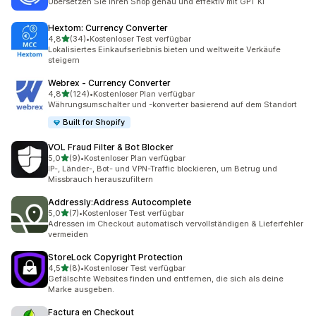
Übersetzen Sie Ihren Shop genau und effektiv mit GPT KI
Hextom: Currency Converter
von 5 Sternen
4,8
(34)
•
Kostenloser Test verfügbar
34 Rezensionen insgesamt
Lokalisiertes Einkaufserlebnis bieten und weltweite Verkäufe
steigern
Webrex ‑ Currency Converter
von 5 Sternen
4,8
(124)
•
Kostenloser Plan verfügbar
124 Rezensionen insgesamt
Währungsumschalter und -konverter basierend auf dem Standort
Built for Shopify
VOL Fraud Filter & Bot Blocker
von 5 Sternen
5,0
(9)
•
Kostenloser Plan verfügbar
9 Rezensionen insgesamt
IP-, Länder-, Bot- und VPN-Traffic blockieren, um Betrug und
Missbrauch herauszufiltern
Addressly:Address Autocomplete
von 5 Sternen
5,0
(7)
•
Kostenloser Test verfügbar
7 Rezensionen insgesamt
Adressen im Checkout automatisch vervollständigen & Lieferfehler
vermeiden
StoreLock Copyright Protection
von 5 Sternen
4,5
(8)
•
Kostenloser Test verfügbar
8 Rezensionen insgesamt
Gefälschte Websites finden und entfernen, die sich als deine
Marke ausgeben.
Factura en Checkout