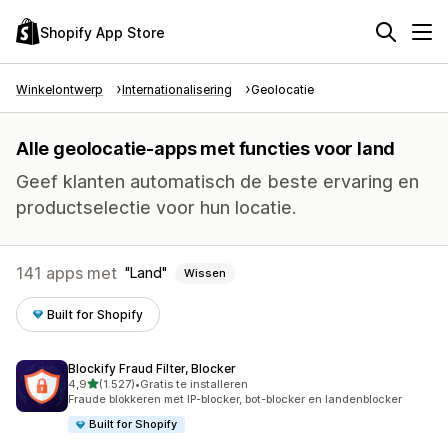
Shopify App Store
Winkelontwerp
Internationalisering
Geolocatie
Alle geolocatie-apps met functies voor land
Geef klanten automatisch de beste ervaring en
productselectie voor hun locatie.
141 apps met
Land
Wissen
Built for Shopify
Blockify Fraud Filter, Blocker
van 5 sterren
4,9
(1.527)
•
Gratis te installeren
1527 recensies in totaal
Fraude blokkeren met IP-blocker, bot-blocker en landenblocker
Built for Shopify