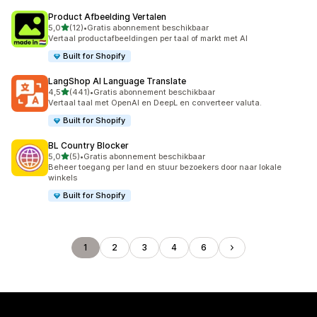
Product Afbeelding Vertalen
van 5 sterren
5,0
(12)
•
Gratis abonnement beschikbaar
12 recensies in totaal
Vertaal productafbeeldingen per taal of markt met AI
Built for Shopify
LangShop AI Language Translate
van 5 sterren
4,5
(441)
•
Gratis abonnement beschikbaar
441 recensies in totaal
Vertaal taal met OpenAI en DeepL en converteer valuta.
Built for Shopify
BL Country Blocker
van 5 sterren
5,0
(5)
•
Gratis abonnement beschikbaar
5 recensies in totaal
Beheer toegang per land en stuur bezoekers door naar lokale
winkels
Built for Shopify
1
2
3
4
6