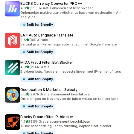
BUCKS Currency Converter PRO++
van 5 sterren
4,9
(1.133)
•
Gratis abonnement beschikbaar
1133 recensies in totaal
Onbeperkte multivaluta-switcher op basis van geolocatie + AI-
analytics
Built for Shopify
EA • Auto Language Translate
van 5 sterren
4,8
(95)
•
Gratis
95 recensies in totaal
Vertaal je winkel en apps automatisch met Google Translate
Built for Shopify
MIDA Fraud Filter, Bot Blocker
van 5 sterren
4,9
(214)
•
Gratis
214 recensies in totaal
Blokkeer bots, fraude en nepbestellingen met IP- en landfilters
Built for Shopify
Geolocation & Markets—Selecty
van 5 sterren
5,0
(297)
•
Gratis abonnement beschikbaar
297 recensies in totaal
Omleidingen en kiezers voor de juiste valuta en taal per land
Built for Shopify
Blocky Fraudefilter IP‑blocker
van 5 sterren
4,7
(315)
•
Gratis abonnement beschikbaar
315 recensies in totaal
AI-bot bescherming, landblokkering, captcha bot-blocker
Built for Shopify