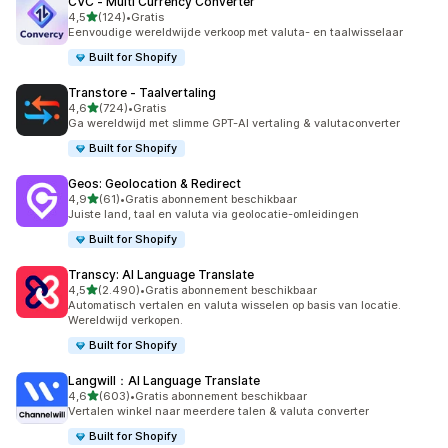
CVC ‑ Multi Currency Converter
van 5 sterren
4,5
(124)
•
Gratis
124 recensies in totaal
Eenvoudige wereldwijde verkoop met valuta- en taalwisselaar
Built for Shopify
Transtore ‑ Taalvertaling
van 5 sterren
4,6
(724)
•
Gratis
724 recensies in totaal
Ga wereldwijd met slimme GPT-AI vertaling & valutaconverter
Built for Shopify
Geos: Geolocation & Redirect
van 5 sterren
4,9
(61)
•
Gratis abonnement beschikbaar
61 recensies in totaal
Juiste land, taal en valuta via geolocatie-omleidingen
Built for Shopify
Transcy: AI Language Translate
van 5 sterren
4,5
(2.490)
•
Gratis abonnement beschikbaar
2490 recensies in totaal
Automatisch vertalen en valuta wisselen op basis van locatie.
Wereldwijd verkopen.
Built for Shopify
Langwill：AI Language Translate
van 5 sterren
4,6
(603)
•
Gratis abonnement beschikbaar
603 recensies in totaal
Vertalen winkel naar meerdere talen & valuta converter
Built for Shopify