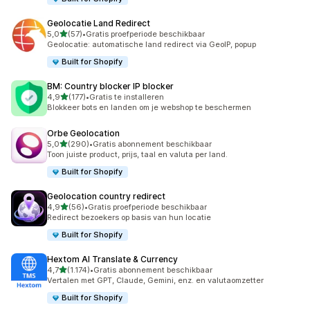
Geolocatie Land Redirect
van 5 sterren
5,0
(57)
•
Gratis proefperiode beschikbaar
57 recensies in totaal
Geolocatie: automatische land redirect via GeoIP, popup
Built for Shopify
BM: Country blocker IP blocker
van 5 sterren
4,9
(177)
•
Gratis te installeren
177 recensies in totaal
Blokkeer bots en landen om je webshop te beschermen
Orbe Geolocation
van 5 sterren
5,0
(290)
•
Gratis abonnement beschikbaar
290 recensies in totaal
Toon juiste product, prijs, taal en valuta per land.
Built for Shopify
Geolocation country redirect
van 5 sterren
4,9
(56)
•
Gratis proefperiode beschikbaar
56 recensies in totaal
Redirect bezoekers op basis van hun locatie
Built for Shopify
Hextom AI Translate & Currency
van 5 sterren
4,7
(1.174)
•
Gratis abonnement beschikbaar
1174 recensies in totaal
Vertalen met GPT, Claude, Gemini, enz. en valutaomzetter
Built for Shopify