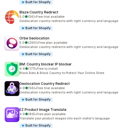
Built for Shopify
Blaze Country Redirect
เต็ม 5 ดาว
5.0
(56)
•
Free trial available
ทั้งหมด 56 รีวิว
Geolocation country redirects with right currency and language
Built for Shopify
Orbe Geolocation
เต็ม 5 ดาว
5.0
(290)
•
Free plan available
ทั้งหมด 290 รีวิว
Geolocation country redirects with right currency and language
Built for Shopify
BM: Country blocker IP blocker
เต็ม 5 ดาว
4.9
(177)
•
Free to install
ทั้งหมด 177 รีวิว
Block Bots & Block Country to Protect Your Online Store
Geolocation Country Redirect
เต็ม 5 ดาว
4.9
(56)
•
Free trial available
ทั้งหมด 56 รีวิว
Geolocation country redirects with right currency and language
Built for Shopify
EZ Product Image Translate
เต็ม 5 ดาว
4.9
(89)
•
Free plan available
ทั้งหมด 89 รีวิว
Translate your product images into each visitor's language
Built for Shopify