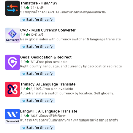
Transtore ‑ แปลภาษา
เต็ม 5 ดาว
4.6
(724)
•
ฟรี
ทั้งหมด 724 รีวิว
ขยายธุรกิจโลกด้วย GPT AI แปลภาษา&แปลงสกุลเงินอัจฉริยะ
Built for Shopify
CVC ‑ Multi Currency Converter
เต็ม 5 ดาว
4.5
(124)
•
ฟรี
ทั้งหมด 124 รีวิว
Easy global sales with currency switcher & language translate
Built for Shopify
Geos: Geolocation & Redirect
เต็ม 5 ดาว
4.9
(61)
•
Free plan available
ทั้งหมด 61 รีวิว
Right country, language, and currency by geolocation redirects
Built for Shopify
Transcy: AI Language Translate
เต็ม 5 ดาว
4.5
(2,492)
•
Free plan available
ทั้งหมด 2492 รีวิว
Auto-translate & switch currency by location. Sell globally.
Built for Shopify
Langwill：AI Language Translate
เต็ม 5 ดาว
4.6
(603)
•
มีแผนฟรีให้บริการ
ทั้งหมด 603 รีวิว
แปลร้านค้าของคุณเป็นหลายภาษาและหลายสกุลเงินเพื่อขยายธุรกิจทั่ว
Built for Shopify