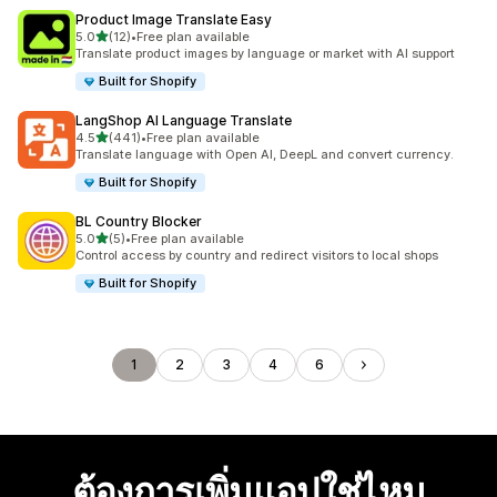
Product Image Translate Easy
เต็ม 5 ดาว
5.0
(12)
•
Free plan available
ทั้งหมด 12 รีวิว
Translate product images by language or market with AI support
Built for Shopify
LangShop AI Language Translate
เต็ม 5 ดาว
4.5
(441)
•
Free plan available
ทั้งหมด 441 รีวิว
Translate language with Open AI, DeepL and convert currency.
Built for Shopify
BL Country Blocker
เต็ม 5 ดาว
5.0
(5)
•
Free plan available
ทั้งหมด 5 รีวิว
Control access by country and redirect visitors to local shops
Built for Shopify
1
2
3
4
6
ต้องการเพิ่มแอปใช่ไหม