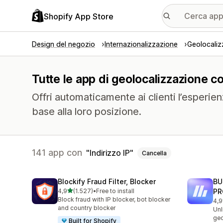
Shopify App Store
Design del negozio
Internazionalizzazione
Geolocaliz
Tutte le app di geolocalizzazione con
Offri automaticamente ai clienti l’esperienz
base alla loro posizione.
141 app con
Indirizzo IP
Cancella
Blockify Fraud Filter, Blocker
BU
stelle su 5
4,9
(1.527)
•
Free to install
PR
1527 recensioni totali
Block fraud with IP blocker, bot blocker
4,9
113
and country blocker
Unl
geo
Built for Shopify