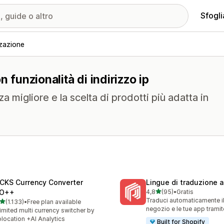
Sfogli
zazione
 funzionalità di indirizzo ip
a migliore e la scelta di prodotti più adatta in
CKS Currency Converter
Lingue di traduzione 
stelle su 5
O++
4,8
(95)
•
Gratis
95 recensioni totali
Traduci automaticamente il
stelle su 5
(1.133)
•
Free plan available
3 recensioni totali
negozio e le tue app trami
imited multi currency switcher by
location +AI Analytics
Built for Shopify