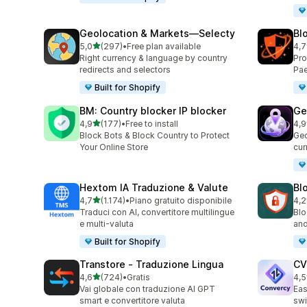
Geolocation & Markets—Selecty
Blo
stelle su 5
5,0
(297)
•
Free plan available
4,7
297 recensioni totali
315
Right currency & language by country
Pro
redirects and selectors
Pae
Built for Shopify
BM: Country blocker IP blocker
Ge
stelle su 5
4,9
(177)
•
Free to install
4,9
177 recensioni totali
56 
Block Bots & Block Country to Protect
Geo
Your Online Store
cur
Hextom IA Traduzione & Valute
Blo
stelle su 5
4,7
(1.174)
•
Piano gratuito disponibile
4,2
1174 recensioni totali
23 
Traduci con AI, convertitore multilingue
Blo
e multi-valuta
and
Built for Shopify
Transtore ‑ Traduzione Lingua
CV
stelle su 5
4,6
(724)
•
Gratis
4,5
724 recensioni totali
124
Vai globale con traduzione AI GPT
Eas
smart e convertitore valuta
swi