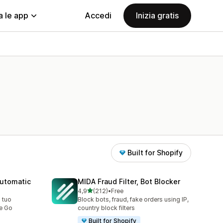
a le app
Accedi
Inizia gratis
Built for Shopify
automatic
MIDA Fraud Filter, Bot Blocker
stelle su 5
4,9
(212)
•
Free
212 recensioni totali
 tuo
Block bots, fraud, fake orders using IP,
te Go
country block filters
Built for Shopify