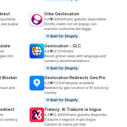
irect
Orbe Geolocation
stelle su 5
isponibile
5,0
(290)
•
Piano gratuito disponibile
290 recensioni totali
t per paese
Dirotta clienti con un popup con
marchio conforme alla legge
Built for Shopify
slate
Geolocation ‑ GLC
stelle su 5
ble
4,6
(272)
•
Gratis
272 recensioni totali
ges into
Boost global sales with language and
currency recommendations.
Built for Shopify
t Blocker
Geolocation Redirects Geo:Pro
stelle su 5
4,6
(133)
•
Free plan available
133 recensioni totali
fraud and
Redirect by geo location or IP, block by
country
Built for Shopify
edirect
Transcy: AI Tradurre la lingua
stelle su 5
le
4,5
(2.492)
•
Piano gratuito disponibile
2492 recensioni totali
nd currency
Tradurre il negozio in più lingue.
Cambio di valuta per Geo