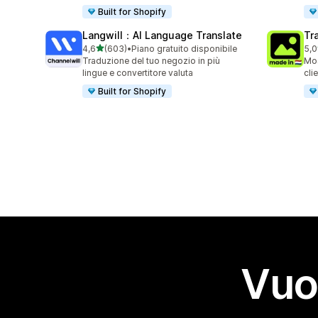
Built for Shopify
Langwill：AI Language Translate
Tr
stelle su 5
4,6
(603)
•
Piano gratuito disponibile
5,0
603 recensioni totali
12 
Traduzione del tuo negozio in più
Mos
lingue e convertitore valuta
cli
Built for Shopify
Vuo