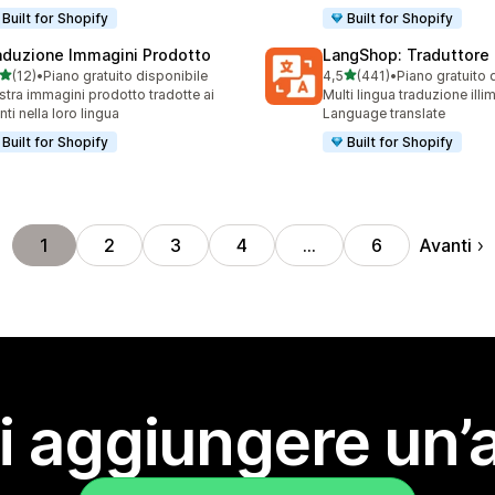
Built for Shopify
Built for Shopify
aduzione Immagini Prodotto
LangShop: Traduttore 
stelle su 5
stelle su 5
(12)
•
Piano gratuito disponibile
4,5
(441)
•
Piano gratuito 
recensioni totali
441 recensioni totali
tra immagini prodotto tradotte ai
Multi lingua traduzione illim
enti nella loro lingua
Language translate
Built for Shopify
Built for Shopify
Avanti
1
2
3
4
…
6
i aggiungere un’