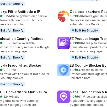
Built for Shopify
cky: Filtro Antifrode e IP
Geolocalizzazione Red
stelle su 5
stelle su 5
(315)
•
Piano gratuito disponibile
5,0
(56)
•
Prova gratuita d
 recensioni totali
56 recensioni totali
tezione IA contro i bot, blocco
Geolocalizzazione: redirec
se e bot captcha
automatico via GeoIP
Built for Shopify
Built for Shopify
olocation Country Redirect
EZ Product Image Tran
stelle su 5
stelle su 5
(56)
•
Free trial available
4,9
(88)
•
Free plan availa
recensioni totali
88 recensioni totali
location country redirects with right
Translate your product ima
rency and language
each visitor's language
Built for Shopify
Built for Shopify
ckly Fraud Filter, Blocker
EB Country Blocker Bo
stelle su 5
stelle su 5
(23)
•
Free
4,8
(47)
•
Free to install
recensioni totali
47 recensioni totali
ck fraud with IP blocker, bot blocker
Protect your store against 
 country blocker
unwanted bots
Built for Shopify
C – Convertitore Multivaluta
Geos: Geolocation & R
stelle su 5
stelle su 5
(124)
•
Gratis
4,9
(61)
•
Free plan availab
 recensioni totali
61 recensioni totali
y global sales with currency
Right country, language, a
tcher & language translate
by geolocation redirects