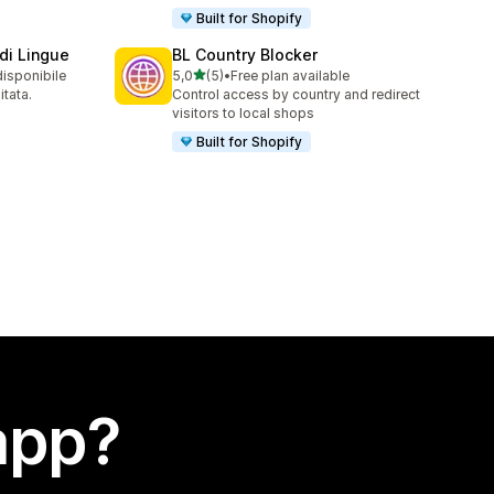
Built for Shopify
di Lingue
BL Country Blocker
stelle su 5
disponibile
5,0
(5)
•
Free plan available
5 recensioni totali
itata.
Control access by country and redirect
visitors to local shops
Built for Shopify
app?