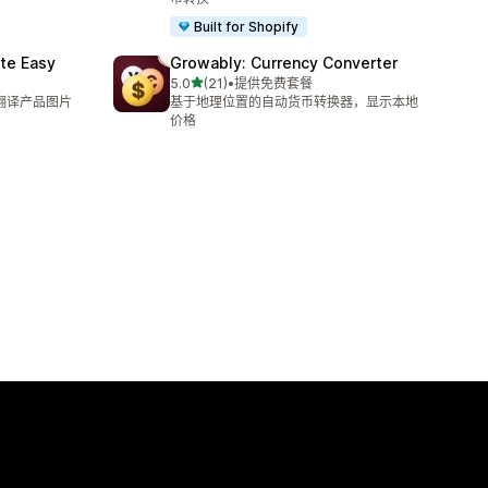
Built for Shopify
te Easy
Growably: Currency Converter
星（满分 5 星）
5.0
(21)
•
提供免费套餐
总共 21 条评论
场翻译产品图片
基于地理位置的自动货币转换器，显示本地
价格