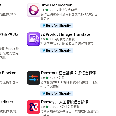
t
Orbe Geolocation
星（满分 5 星）
5.0
(290)
•
提供免费套餐
总共 290 条评论
位国家/地区
提供正确货币和语言的国家/地区地理定位
重定向
Built for Shopify
译和多币种转换
EZ Product Image Translate
星（满分 5 星）
4.9
(88)
•
提供免费套餐
总共 88 条评论
将您的产品图片翻译成每位访客的语言
动转换180+种
Built for Shopify
, 辅助跨境电
应用。
t Blocker
Transtore 语言翻译 AI多语言翻译
星（满分 5 星）
4.6
(724)
•
免费
总共 724 条评论
欢迎的机器人
借助智能GPT AI翻译和货币转换器，轻松
拓展全球市场
Built for Shopify
edirect
Transcy： 人工智能语言翻译
星（满分 5 星）
4.5
(2,492)
•
提供免费套餐
总共 2492 条评论
确的国家/地
将商店翻译成多种语言。按地理位置进行货
币转换