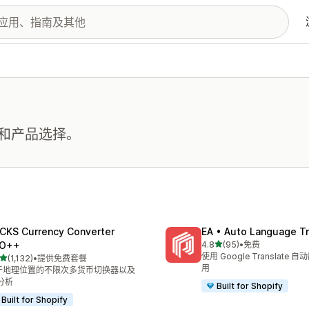
和产品选择。
CKS Currency Converter
EA • Auto Language Tr
星（满分 5 星）
O++
4.8
(95)
•
免费
总共 95 条评论
使用 Google Translate
星（满分 5 星）
(1,132)
•
提供免费套餐
 1132 条评论
用
于地理位置的不限次多货币切换器以及
 分析
Built for Shopify
Built for Shopify