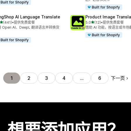
Built for Shopify
Built for Shopify
ngShop AI Language Translate
Product Image Transla
星（满分 5 星）
星（满分 5 星）
(441)
•
提供免费套餐
5.0
(12)
•
提供免费套餐
 441 条评论
总共 12 条评论
 Open AI、DeepL 翻译语言并转换货
借助 AI 功能，按语言或市
。
Built for Shopify
Built for Shopify
下一页
1
2
3
4
…
6
想要添加应用？