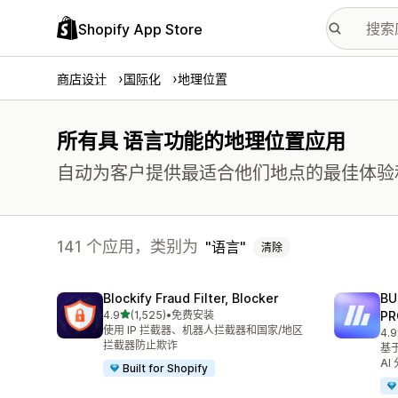
Shopify App Store
商店设计
国际化
地理位置
所有具 语言功能的地理位置应用
自动为客户提供最适合他们地点的最佳体验
141 个应用，类别为
语言
清除
Blockify Fraud Filter, Blocker
BU
星（满分 5 星）
4.9
(1,525)
•
免费安装
PR
总共 1525 条评论
使用 IP 拦截器、机器人拦截器和国家/地区
4.9
总共
拦截器防止欺诈
基
AI
Built for Shopify