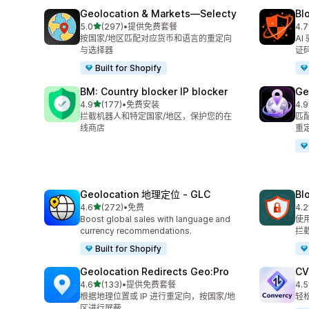
Geolocation & Markets—Selecty
B
星（满分 5 星）
5.0
(297)
•
提供免费套餐
4.7
总共 297 条评论
总共
按国家/地区匹配对应货币和语言的重定向
A
与选择器
证
Built for Shopify
BM: Country blocker IP blocker
Ge
星（满分 5 星）
4.9
(177)
•
免费安装
4.9
总共 177 条评论
总共
拦截机器人和特定国家/地区，保护您的在
匹
线商店
重
Geolocation 地理定位 ‑ GLC
Blo
星（满分 5 星）
4.6
(272)
•
免费
4.2
总共 272 条评论
总共
Boost global sales with language and
使
currency recommendations.
拦
Built for Shopify
Geolocation Redirects Geo:Pro
C
星（满分 5 星）
4.6
(133)
•
提供免费套餐
4.5
总共 133 条评论
总共
根据地理位置或 IP 进行重定向，按国家/地
轻
区进行屏蔽