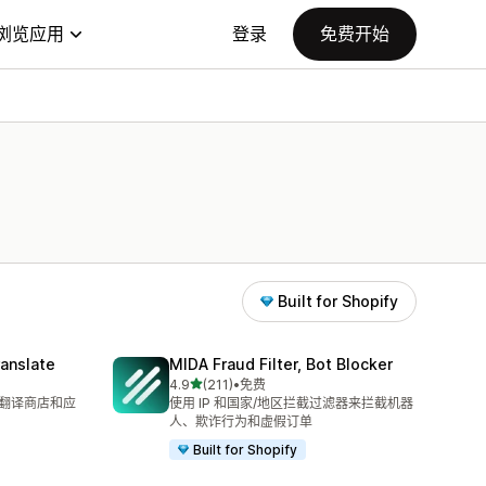
浏览应用
登录
免费开始
Built for Shopify
anslate
MIDA Fraud Filter, Bot Blocker
星（满分 5 星）
4.9
(211)
•
免费
总共 211 条评论
 自动翻译商店和应
使用 IP 和国家/地区拦截过滤器来拦截机器
人、欺诈行为和虚假订单
Built for Shopify