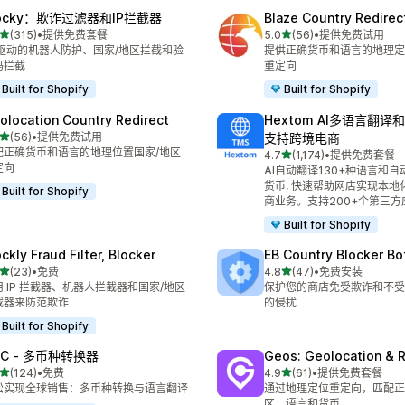
locky：欺诈过滤器和IP拦截器
Blaze Country Redirec
星（满分 5 星）
星（满分 5 星）
(315)
•
提供免费套餐
5.0
(56)
•
提供免费试用
 315 条评论
总共 56 条评论
I 驱动的机器人防护、国家/地区拦截和验
提供正确货币和语言的地理定
码拦截
重定向
Built for Shopify
Built for Shopify
olocation Country Redirect
Hextom AI多语言翻
星（满分 5 星）
(56)
•
提供免费试用
支持跨境电商
 56 条评论
配正确货币和语言的地理位置国家/地区
星（满分 5 星）
4.7
(1,174)
•
提供免费套餐
总共 1174 条评论
定向
AI自动翻译130+种语言和自
货币, 快速帮助网店实现本地化
Built for Shopify
商业务。支持200+个第三方
Built for Shopify
ckly Fraud Filter, Blocker
EB Country Blocker Bo
星（满分 5 星）
星（满分 5 星）
(23)
•
免费
4.8
(47)
•
免费安装
 23 条评论
总共 47 条评论
用 IP 拦截器、机器人拦截器和国家/地区
保护您的商店免受欺诈和不受
截器来防范欺诈
的侵扰
Built for Shopify
VC ‑ 多币种转换器
Geos: Geolocation & R
星（满分 5 星）
星（满分 5 星）
(124)
•
免费
4.9
(61)
•
提供免费套餐
 124 条评论
总共 61 条评论
松实现全球销售：多币种转换与语言翻译
通过地理定位重定向，匹配正
区、语言和货币