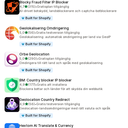
Blocky Fraud Filter IP Blocker
av 5 stjärnor
4,7
(315)
•
Gratisplan tillgänglig
315 recensioner totalt
AI-drivet botskydd, landsblockerare och captcha-botblockerare
Built for Shopify
Geolokalisering Omdirigering
av 5 stjärnor
5,0
(56)
•
Gratis testversion tillgänglig
56 recensioner totalt
Geolokalisering: automatisk omdirigering per land via GeoIP
Built for Shopify
Orbe Geolocation
av 5 stjärnor
5,0
(290)
•
Gratisplan tillgänglig
290 recensioner totalt
Omdirigera till rätt land och språk med geolokalisering.
Built for Shopify
BM: Country blocker IP blocker
av 5 stjärnor
4,9
(177)
•
Gratis att installera
177 recensioner totalt
Blockera bottar och länder för att skydda din webbutik
Geolocation Country Redirect
av 5 stjärnor
4,9
(56)
•
Gratis testversion tillgänglig
56 recensioner totalt
Geolocation-landsomdirigeringar med rätt valuta och språk
Built for Shopify
Hextom AI Translate & Currency