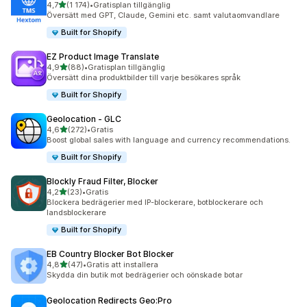
av 5 stjärnor
4,7
(1 174)
•
Gratisplan tillgänglig
1174 recensioner totalt
Översätt med GPT, Claude, Gemini etc. samt valutaomvandlare
Built for Shopify
EZ Product Image Translate
av 5 stjärnor
4,9
(88)
•
Gratisplan tillgänglig
88 recensioner totalt
Översätt dina produktbilder till varje besökares språk
Built for Shopify
Geolocation ‑ GLC
av 5 stjärnor
4,6
(272)
•
Gratis
272 recensioner totalt
Boost global sales with language and currency recommendations.
Built for Shopify
Blockly Fraud Filter, Blocker
av 5 stjärnor
4,2
(23)
•
Gratis
23 recensioner totalt
Blockera bedrägerier med IP-blockerare, botblockerare och
landsblockerare
Built for Shopify
EB Country Blocker Bot Blocker
av 5 stjärnor
4,8
(47)
•
Gratis att installera
47 recensioner totalt
Skydda din butik mot bedrägerier och oönskade botar
Geolocation Redirects Geo:Pro