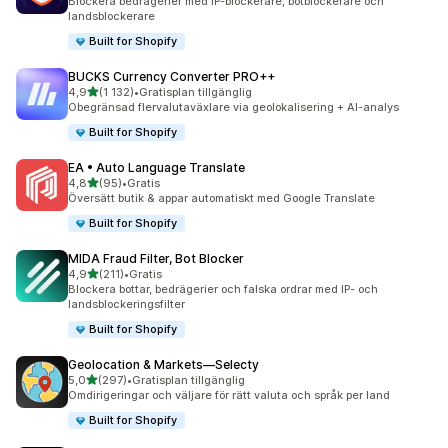
Blockera bedrägerier med IP-blockerare, botblockerare och
landsblockerare
Built for Shopify
BUCKS Currency Converter PRO++
av 5 stjärnor
4,9
(1 132)
•
Gratisplan tillgänglig
1132 recensioner totalt
Obegränsad flervalutaväxlare via geolokalisering + AI-analys
Built for Shopify
EA • Auto Language Translate
av 5 stjärnor
4,8
(95)
•
Gratis
95 recensioner totalt
Översätt butik & appar automatiskt med Google Translate
Built for Shopify
MIDA Fraud Filter, Bot Blocker
av 5 stjärnor
4,9
(211)
•
Gratis
211 recensioner totalt
Blockera bottar, bedrägerier och falska ordrar med IP- och
landsblockeringsfilter
Built for Shopify
Geolocation & Markets—Selecty
av 5 stjärnor
5,0
(297)
•
Gratisplan tillgänglig
297 recensioner totalt
Omdirigeringar och väljare för rätt valuta och språk per land
Built for Shopify