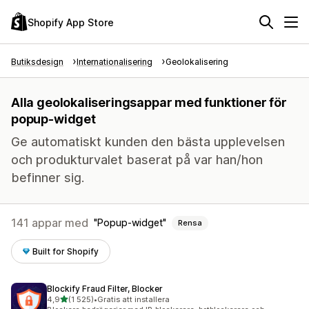
Shopify App Store
Butiksdesign
Internationalisering
Geolokalisering
Alla geolokaliseringsappar med funktioner för
popup-widget
Ge automatiskt kunden den bästa upplevelsen
och produkturvalet baserat på var han/hon
befinner sig.
141 appar med
Popup-widget
Rensa
Built for Shopify
Blockify Fraud Filter, Blocker
av 5 stjärnor
4,9
(1 525)
•
Gratis att installera
1525 recensioner totalt