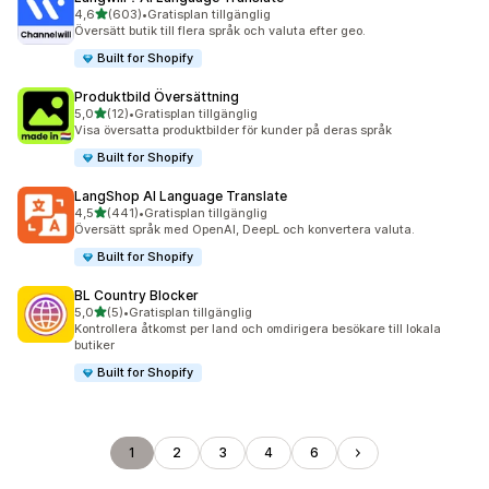
av 5 stjärnor
4,6
(603)
•
Gratisplan tillgänglig
603 recensioner totalt
Översätt butik till flera språk och valuta efter geo.
Built for Shopify
Produktbild Översättning
av 5 stjärnor
5,0
(12)
•
Gratisplan tillgänglig
12 recensioner totalt
Visa översatta produktbilder för kunder på deras språk
Built for Shopify
LangShop AI Language Translate
av 5 stjärnor
4,5
(441)
•
Gratisplan tillgänglig
441 recensioner totalt
Översätt språk med OpenAI, DeepL och konvertera valuta.
Built for Shopify
BL Country Blocker
av 5 stjärnor
5,0
(5)
•
Gratisplan tillgänglig
5 recensioner totalt
Kontrollera åtkomst per land och omdirigera besökare till lokala
butiker
Built for Shopify
1
2
3
4
6