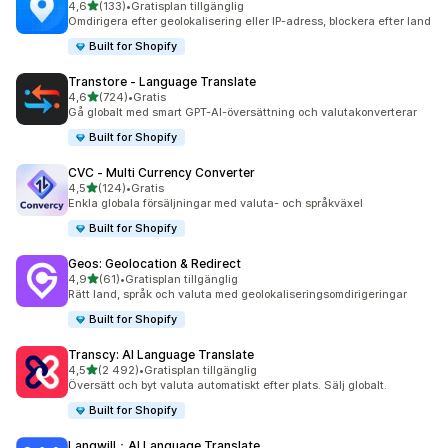
av 5 stjärnor
4,6
(133)
•
Gratisplan tillgänglig
133 recensioner totalt
Omdirigera efter geolokalisering eller IP-adress, blockera efter land
Built for Shopify
Transtore ‑ Language Translate
av 5 stjärnor
4,6
(724)
•
Gratis
724 recensioner totalt
Gå globalt med smart GPT-AI-översättning och valutakonverterar
Built for Shopify
CVC ‑ Multi Currency Converter
av 5 stjärnor
4,5
(124)
•
Gratis
124 recensioner totalt
Enkla globala försäljningar med valuta- och språkväxel
Built for Shopify
Geos: Geolocation & Redirect
av 5 stjärnor
4,9
(61)
•
Gratisplan tillgänglig
61 recensioner totalt
Rätt land, språk och valuta med geolokaliseringsomdirigeringar
Built for Shopify
Transcy: AI Language Translate
av 5 stjärnor
4,5
(2 492)
•
Gratisplan tillgänglig
2492 recensioner totalt
Översätt och byt valuta automatiskt efter plats. Sälj globalt.
Built for Shopify
Langwill：AI Language Translate