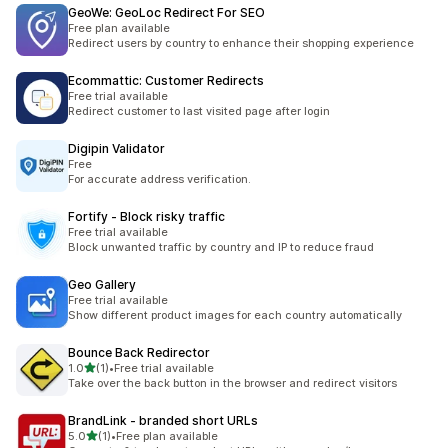
GeoWe: GeoLoc Redirect For SEO
Free plan available
Redirect users by country to enhance their shopping experience
Ecommattic: Customer Redirects
Free trial available
Redirect customer to last visited page after login
Digipin Validator
Free
For accurate address verification.
Fortify ‑ Block risky traffic
Free trial available
Block unwanted traffic by country and IP to reduce fraud
Geo Gallery
Free trial available
Show different product images for each country automatically
Bounce Back Redirector
เต็ม 5 ดาว
1.0
(1)
•
Free trial available
ทั้งหมด 1 รีวิว
Take over the back button in the browser and redirect visitors
BrandLink ‑ branded short URLs
เต็ม 5 ดาว
5.0
(1)
•
Free plan available
ทั้งหมด 1 รีวิว