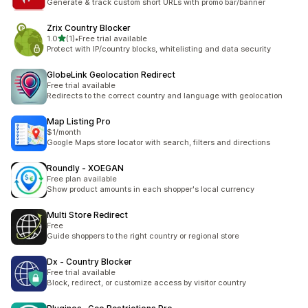
Generate & track custom short URLs with promo bar/banner
Zrix Country Blocker
เต็ม 5 ดาว
1.0
(1)
•
Free trial available
ทั้งหมด 1 รีวิว
Protect with IP/country blocks, whitelisting and data security
GlobeLink Geolocation Redirect
Free trial available
Redirects to the correct country and language with geolocation
Map Listing Pro
$1/month
Google Maps store locator with search, filters and directions
Roundly ‑ XOEGAN
Free plan available
Show product amounts in each shopper's local currency
Multi Store Redirect
Free
Guide shoppers to the right country or regional store
Dx ‑ Country Blocker
Free trial available
Block, redirect, or customize access by visitor country