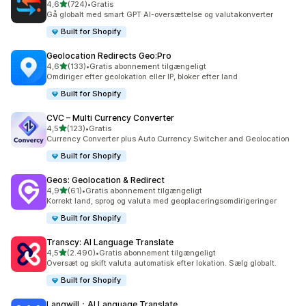
ud af 5 stjerner
4,6
(724)
•
Gratis
724 anmeldelser i alt
Gå globalt med smart GPT AI-oversættelse og valutakonverter
Built for Shopify
Geolocation Redirects Geo:Pro
ud af 5 stjerner
4,6
(133)
•
Gratis abonnement tilgængeligt
133 anmeldelser i alt
Omdiriger efter geolokation eller IP, bloker efter land
Built for Shopify
CVC – Multi Currency Converter
ud af 5 stjerner
4,5
(123)
•
Gratis
123 anmeldelser i alt
Currency Converter plus Auto Currency Switcher and Geolocation
Built for Shopify
Geos: Geolocation & Redirect
ud af 5 stjerner
4,9
(61)
•
Gratis abonnement tilgængeligt
61 anmeldelser i alt
Korrekt land, sprog og valuta med geoplaceringsomdirigeringer
Built for Shopify
Transcy: AI Language Translate
ud af 5 stjerner
4,5
(2.490)
•
Gratis abonnement tilgængeligt
2490 anmeldelser i alt
Oversæt og skift valuta automatisk efter lokation. Sælg globalt.
Built for Shopify
Langwill：AI Language Translate