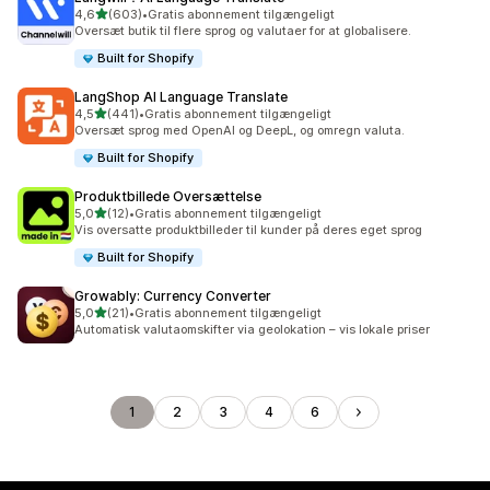
ud af 5 stjerner
4,6
(603)
•
Gratis abonnement tilgængeligt
603 anmeldelser i alt
Oversæt butik til flere sprog og valutaer for at globalisere.
Built for Shopify
LangShop AI Language Translate
ud af 5 stjerner
4,5
(441)
•
Gratis abonnement tilgængeligt
441 anmeldelser i alt
Oversæt sprog med OpenAI og DeepL, og omregn valuta.
Built for Shopify
Produktbillede Oversættelse
ud af 5 stjerner
5,0
(12)
•
Gratis abonnement tilgængeligt
12 anmeldelser i alt
Vis oversatte produktbilleder til kunder på deres eget sprog
Built for Shopify
Growably: Currency Converter
ud af 5 stjerner
5,0
(21)
•
Gratis abonnement tilgængeligt
21 anmeldelser i alt
Automatisk valutaomskifter via geolokation – vis lokale priser
1
2
3
4
6