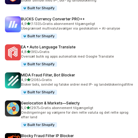
Bloker svindel med IP-, bot- og landeblokering
Built for Shopify
BUCKS Currency Converter PRO++
ud af 5 stjerner
4,9
(1.133)
•
Gratis abonnement tilgængeligt
1133 anmeldelser i alt
Ubegrænset multivalutavælger via geolokation + AI-analyse
Built for Shopify
EA • Auto Language Translate
ud af 5 stjerner
4,8
(95)
•
Gratis
95 anmeldelser i alt
Oversæt butik og apps automatisk med Google Translate
Built for Shopify
MIDA Fraud Filter, Bot Blocker
ud af 5 stjerner
4,9
(208)
•
Gratis
208 anmeldelser i alt
Bloker bots, svindel og falske ordrer med IP- og landeblokeringsfiltre
Built for Shopify
Geolocation & Markets—Selecty
ud af 5 stjerner
5,0
(297)
•
Gratis abonnement tilgængeligt
297 anmeldelser i alt
Omdirigeringer og vælgere for den rette valuta og det rette sprog
efter land
Built for Shopify
Blocky Fraud Filter IP Blocker