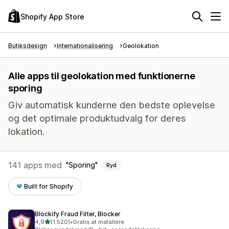
Shopify App Store
Butiksdesign
Internationalisering
Geolokation
Alle apps til geolokation med funktionerne
sporing
Giv automatisk kunderne den bedste oplevelse
og det optimale produktudvalg for deres
lokation.
141 apps med
Sporing
Ryd
Built for Shopify
Blockify Fraud Filter, Blocker
ud af 5 stjerner
4,9
(1.520)
•
Gratis at installere
1520 anmeldelser i alt