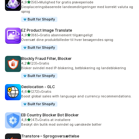
ud af 5 stjerner
4,9
(56)
•
Mulighed for gratis prøveperiode
56 anmeldelser i alt
Geoplaceringsbaserede landeomdirigeringer med korrekt valuta og
sprog
Built for Shopify
EZ Product Image Translate
ud af 5 stjerner
4,9
(88)
•
Gratis abonnement tilgængeligt
88 anmeldelser i alt
Oversæt dine produktbilleder til hver besøgendes sprog
Built for Shopify
Blockly Fraud Filter, Blocker
ud af 5 stjerner
4,2
(23)
•
Gratis
23 anmeldelser i alt
Bloker svindel med IP-blokering, botblokering og landeblokering
Built for Shopify
Geolocation ‑ GLC
ud af 5 stjerner
4,6
(272)
•
Gratis
272 anmeldelser i alt
Boost global sales with language and currency recommendations.
Built for Shopify
EB Country Blocker Bot Blocker
ud af 5 stjerner
4,8
(47)
•
Gratis at installere
47 anmeldelser i alt
Beskyt din butik mod svindel og uønskede botter
Transtore – Sprogoversættelse