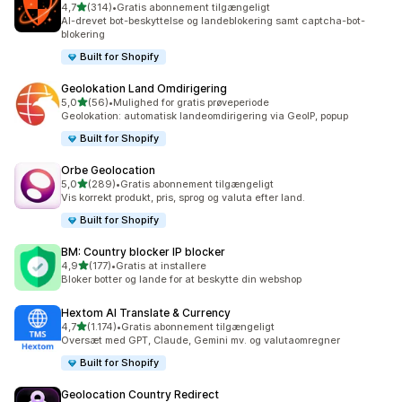
ud af 5 stjerner
4,7
(314)
•
Gratis abonnement tilgængeligt
314 anmeldelser i alt
AI-drevet bot-beskyttelse og landeblokering samt captcha-bot-
blokering
Built for Shopify
Geolokation Land Omdirigering
ud af 5 stjerner
5,0
(56)
•
Mulighed for gratis prøveperiode
56 anmeldelser i alt
Geolokation: automatisk landeomdirigering via GeoIP, popup
Built for Shopify
Orbe Geolocation
ud af 5 stjerner
5,0
(289)
•
Gratis abonnement tilgængeligt
289 anmeldelser i alt
Vis korrekt produkt, pris, sprog og valuta efter land.
Built for Shopify
BM: Country blocker IP blocker
ud af 5 stjerner
4,9
(177)
•
Gratis at installere
177 anmeldelser i alt
Bloker botter og lande for at beskytte din webshop
Hextom AI Translate & Currency
ud af 5 stjerner
4,7
(1.174)
•
Gratis abonnement tilgængeligt
1174 anmeldelser i alt
Oversæt med GPT, Claude, Gemini mv. og valutaomregner
Built for Shopify
Geolocation Country Redirect