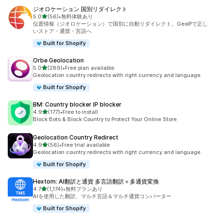
ジオロケーション 国別リダイレクト
5つ星中
5.0
(56)
•
無料体験あり
合計レビュー数：56件
位置情報（ジオロケーション）で国別に自動リダイレクト。GeoIPで正し
いストア・通貨・言語へ
Built for Shopify
Orbe Geolocation
5つ星中
5.0
(289)
•
Free plan available
合計レビュー数：289件
Geolocation country redirects with right currency and language
Built for Shopify
BM: Country blocker IP blocker
5つ星中
4.9
(177)
•
Free to install
合計レビュー数：177件
Block Bots & Block Country to Protect Your Online Store
Geolocation Country Redirect
5つ星中
4.9
(56)
•
Free trial available
合計レビュー数：56件
Geolocation country redirects with right currency and language
Built for Shopify
Hextom: AI翻訳と通貨 多言語翻訳＋多通貨変換
5つ星中
4.7
(1,174)
•
無料プランあり
合計レビュー数：1174件
AIを使用した翻訳、マルチ言語＆マルチ通貨コンバーター
Built for Shopify