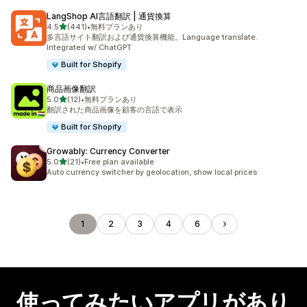
LangShop AI言語翻訳 | 通貨換算
5つ星中
4.5
(441)
•
無料プランあり
合計レビュー数：441件
多言語サイト翻訳および通貨換算機能。Language translate.
Integrated w/ ChatGPT
Built for Shopify
商品画像翻訳
5つ星中
5.0
(12)
•
無料プランあり
合計レビュー数：12件
翻訳された商品画像を顧客の言語で表示
Built for Shopify
Growably: Currency Converter
5つ星中
5.0
(21)
•
Free plan available
合計レビュー数：21件
Auto currency switcher by geolocation, show local prices
1
2
3
4
6
使ってみたいアプリがあり