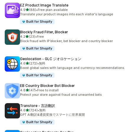
EZ Product Image Translate
5つ星中
4.9
(88)
•
Free plan available
合計レビュー数：88件
Translate your product images into each visitor's language
Built for Shopify
Blockly Fraud Filter, Blocker
5つ星中
4.2
(23)
•
Free
合計レビュー数：23件
Block fraud with IP blocker, bot blocker and country blocker
Built for Shopify
Geolocation ‑ GLC ジオロケーション
5つ星中
4.6
(272)
•
無料
合計レビュー数：272件
Boost global sales with language and currency recommendations.
Built for Shopify
EB Country Blocker Bot Blocker
5つ星中
4.8
(47)
•
Free to install
合計レビュー数：47件
Protect your store against fraud and unwanted bots
Transtore ‑ 言語翻訳
5つ星中
4.6
(724)
•
無料
合計レビュー数：724件
GPT AI翻訳&通貨変換でスマートに世界展開
Built for Shopify