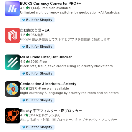
BUCKS Currency Converter PRO++
5つ星中
4.9
(1,133)
•
Free plan available
合計レビュー数：1133件
Unlimited multi currency switcher by geolocation +AI Analytics
Built for Shopify
自動翻訳言語 • EA
5つ星中
4.8
(95)
•
無料
合計レビュー数：95件
Google 翻訳を使用してストアとアプリを自動的に翻訳します
Built for Shopify
MIDA Fraud Filter, Bot Blocker
5つ星中
4.9
(209)
•
Free
合計レビュー数：209件
Block bots, fraud, fake orders using IP, country block filters
Built for Shopify
Geolocation & Markets—Selecty
5つ星中
5.0
(297)
•
Free plan available
合計レビュー数：297件
Right currency & language by country redirects and selectors
Built for Shopify
Blocky 不正フィルター・IPブロッカー
5つ星中
4.7
(314)
•
無料プランあり
合計レビュー数：314件
AIによるボット対策、国ブロッカー、キャプチャボットブロッカー
Built for Shopify