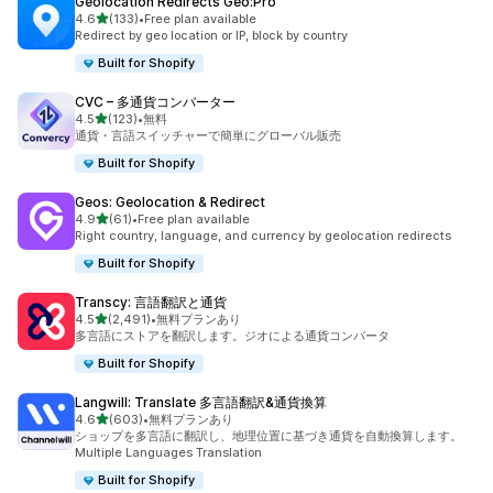
Geolocation Redirects Geo:Pro
5つ星中
4.6
(133)
•
Free plan available
合計レビュー数：133件
Redirect by geo location or IP, block by country
Built for Shopify
CVC – 多通貨コンバーター
5つ星中
4.5
(123)
•
無料
合計レビュー数：123件
通貨・言語スイッチャーで簡単にグローバル販売
Built for Shopify
Geos: Geolocation & Redirect
5つ星中
4.9
(61)
•
Free plan available
合計レビュー数：61件
Right country, language, and currency by geolocation redirects
Built for Shopify
Transcy: 言語翻訳と通貨
5つ星中
4.5
(2,491)
•
無料プランあり
合計レビュー数：2491件
多言語にストアを翻訳します。ジオによる通貨コンバータ
Built for Shopify
Langwill: Translate 多言語翻訳&通貨換算
5つ星中
4.6
(603)
•
無料プランあり
合計レビュー数：603件
ショップを多言語に翻訳し、地理位置に基づき通貨を自動換算します。
Multiple Languages Translation
Built for Shopify