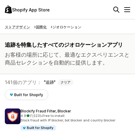
Shopify App Store
ストアデザイン
国際化
ジオロケーション
追跡を特集したすべてのジオロケーションアプリ
お客様の場所に応じて、最適なエクスペリエンスと
商品セレクションを自動的に提供します。
141個のアプリ：
追跡
クリア
Built for Shopify
Blockify Fraud Filter, Blocker
5つ星中
4.9
(1,523)
•
Free to install
合計レビュー数：1523件
Block fraud with IP blocker, bot blocker and country blocker
Built for Shopify