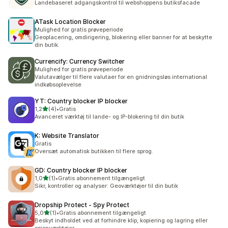
Landebaseret adgangskontrol til webshoppens butiksfacade
ATask Location Blocker
Mulighed for gratis prøveperiode
Geoplacering, omdirigering, blokering eller banner for at beskytte
din butik.
Currencify: Currency Switcher
Mulighed for gratis prøveperiode
Valutavælger til flere valutaer for en gnidningsløs international
indkøbsoplevelse
YT: Country blocker IP blocker
ud af 5 stjerner
1,2
(4)
•
Gratis
4 anmeldelser i alt
Avanceret værktøj til lande- og IP-blokering til din butik
K: Website Translator
Gratis
Oversæt automatisk butikken til flere sprog.
GD: Country blocker IP blocker
ud af 5 stjerner
1,0
(1)
•
Gratis abonnement tilgængeligt
1 anmeldelser i alt
Sikr, kontroller og analyser: Geoværktøjer til din butik
Dropship Protect ‑ Spy Protect
ud af 5 stjerner
5,0
(1)
•
Gratis abonnement tilgængeligt
1 anmeldelser i alt
Beskyt indholdet ved at forhindre klip, kopiering og lagring eller