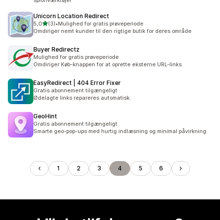
spionværktøjer
Unicorn Location Redirect
ud af 5 stjerner
5,0
(3)
•
Mulighed for gratis prøveperiode
3 anmeldelser i alt
Omdiriger nemt kunder til den rigtige butik for deres område
Buyer Redirectz
Mulighed for gratis prøveperiode
Omdiriger Køb-knappen for at oprette eksterne URL-links
EasyRedirect | 404 Error Fixer
Gratis abonnement tilgængeligt
Ødelagte links repareres automatisk.
GeoHint
Gratis abonnement tilgængeligt
Smarte geo-pop-ups med hurtig indlæsning og minimal påvirkning.
1
2
3
4
5
6