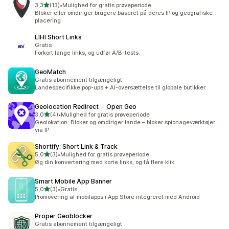
ud af 5 stjerner
3,3
(13)
•
Mulighed for gratis prøveperiode
13 anmeldelser i alt
Bloker eller omdiriger brugere baseret på deres IP og geografiske
placering
LIHI Short Links
Gratis
Forkort lange links, og udfør A/B-tests.
GeoMatch
Gratis abonnement tilgængeligt
Landespecifikke pop-ups + AI-oversættelse til globale butikker.
Geolocation Redirect ﹣Open Geo
ud af 5 stjerner
3,0
(4)
•
Mulighed for gratis prøveperiode
4 anmeldelser i alt
Geolokation: Bloker og omdiriger lande – bloker spionageværktøjer
via IP
Shortify: Short Link & Track
ud af 5 stjerner
5,0
(3)
•
Mulighed for gratis prøveperiode
3 anmeldelser i alt
Øg din konvertering med korte links, og få flere klik
Smart Mobile App Banner
ud af 5 stjerner
5,0
(3)
•
Gratis
3 anmeldelser i alt
Promovering af mobilapps i App Store integreret med Android
Proper Geoblocker
Gratis abonnement tilgængeligt