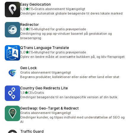
Easy Geolocation
ud af 5 stjerner
5,0
(1)
•
Gratis abonnement tilgængeligt
1 anmeldelser i alt
Omdiriger automatisk globale besøgende til deres lokale marked
Redirector
ud af 5 stjerner
5,0
(1)
•
Mulighed for gratis prøveperiode
1 anmeldelser i alt
Omdirigering og pop op-vinduer baseret på geolokation og
browsersprog
QTrans Language Translate
ud af 5 stjerner
5,0
(1)
•
Mulighed for gratis prøveperiode
1 anmeldelser i alt
Oplev en bedre måde at oversætte butikken på, og bliv flersproget
Geo Lock
Gratis abonnement tilgængeligt
Begræns produkter, kollektioner eller sider efter land eller stat
Country Geo Redirects Lite
ud af 5 stjerner
1,5
(3)
•
Gratis
3 anmeldelser i alt
Omdiriger besøgende til en landespecifik version af din butik.
GeoSwap: Geo‑Target & Redirect
Gratis abonnement tilgængeligt
Omdiriger kunder, og tilpas indhold med understøttelse af SEO og
AI
Traffic Guard