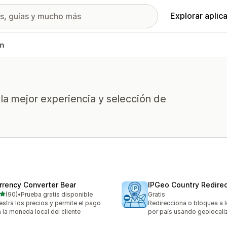
Explorar aplic
ón
 la mejor experiencia y selección de
rrency Converter Bear
IPGeo Country Redirec
de 5 estrellas
(90)
•
Prueba gratis disponible
Gratis
reseñas en total
stra los precios y permite el pago
Redirecciona o bloquea a l
 la moneda local del cliente
por país usando geolocaliz