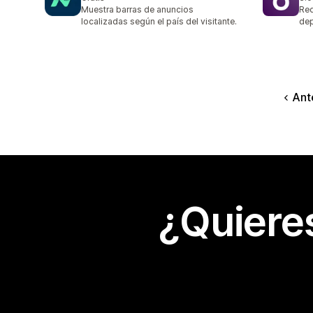
6 r
Muestra barras de anuncios
Red
localizadas según el país del visitante.
dep
Ant
¿Quiere