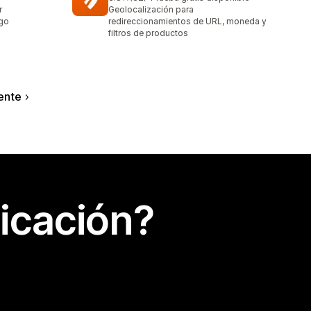
32 reseñas en total
r
Geolocalización para
ago
redireccionamientos de URL, moneda y
filtros de productos
ente
icación?