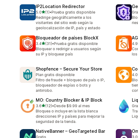
IP2Location Redirector
Ge
de 5 estrellas
5.0
(1)
•
Prueba gratis disponible
Gra
1 reseñas en total
Redirige geográficamente a los
Blo
visitantes del sitio web según la
rie
geolocalización de IP, país y estado
Bloqueador de países BlockX
AG
de 5 estrellas
3.4
(31)
•
Prueba gratis disponible
4.9
31 reseñas en total
10 
Bloquear o redirigir a usuarios según
Con
su IP y bloquear país
los
Shopfence – Secure Your Store
Co
Plan gratis disponible
4.0
2 r
Filtro de fraude + bloqueo de país o IP,
Blo
bloqueador de espías o bots y
tie
antirrobo.
con
MO: Country Blocker & IP Block
Li
de 5 estrellas
3.6
(12)
•
Desde $9.99 al mes
Gra
12 reseñas en total
Bloquea o incluye en la lista blanca
Tra
direcciones IP y países para mejorar la
Liq
seguridad de la tienda.
NativeBanner – GeoTargeted Bar
Om
Gratis
3.0