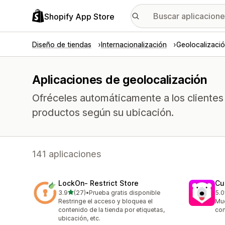
Shopify App Store
Diseño de tiendas
Internacionalización
Geolocalizaci
Aplicaciones de geolocalización
Ofréceles automáticamente a los clientes
productos según su ubicación.
141 aplicaciones
LockOn‑ Restrict Store
Cu
de 5 estrellas
3.9
(27)
•
Prueba gratis disponible
5.0
27 reseñas en total
90 
Restringe el acceso y bloquea el
Mue
contenido de la tienda por etiquetas,
con
ubicación, etc.