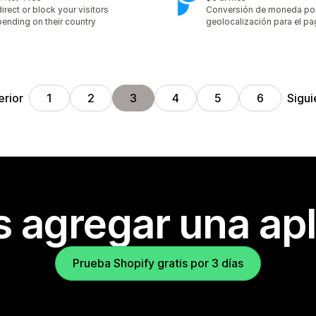
eseñas en total
irect or block your visitors
Conversión de moneda po
ending on their country
geolocalización para el p
erior
Sigui
1
2
3
4
5
6
s agregar una apl
Prueba Shopify gratis por 3 días