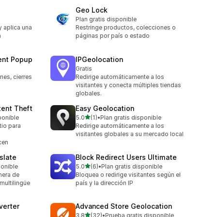
Geo Lock
Plan gratis disponible
 aplica una
Restringe productos, colecciones o
a
páginas por país o estado
ent Popup
IPGeolocation
Gratis
es, cierres
Redirige automáticamente a los
visitantes y conecta múltiples tiendas
globales.
tent Theft
Easy Geolocation
de 5 estrellas
ponible
5.0
(1)
•
Plan gratis disponible
1 reseñas en total
tio para
Redirige automáticamente a los
visitantes globales a su mercado local
cen
slate
Block Redirect Users Ultimate
de 5 estrellas
ponible
5.0
(6)
•
Plan gratis disponible
6 reseñas en total
nera de
Bloquea o redirige visitantes según el
 multilingüe
país y la dirección IP
verter
Advanced Store Geolocation
de 5 estrellas
3.8
(32)
•
Prueba gratis disponible