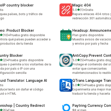
oIP country blocker
Magic 404
de 5 estrellas
tis
5.0
(1)
•
Gratis
1 reseñas en total
quea países, bots y tráfico de
Repara enlaces 404 rotos y
sgo
redirección 301 automátic
eo: Product Blocker
Headsup: Announcem
de 5 estrellas
(10)
•
Prueba gratis disponible
Plan gratis disponible
reseñas en total
trola qué países pueden acceder a
Muestra avisos de vacacion
 productos de tu tienda
y envíos por país y fecha
untry Blocker
AntiCopy:Prevent Con
de 5 estrellas
de 5 estrellas
(2)
•
Prueba gratis disponible
5.0
(5)
•
Prueba gratis dis
eseñas en total
5 reseñas en total
quea o permite a los visitantes de la
Protege el contenido del si
nda por país o IP con una
evitar que comerciantes
figuración sencilla
malintencionados lo reutili
quid Translator: Language AI
QTrans Language Tran
de 5 estrellas
tis
5.0
(1)
•
Prueba gratis dis
1 reseñas en total
duce texto sin dañar el código
Experimenta una mejor ma
uid o HTML
traducir tu tienda y hacerla
nishop | Country Redirect
Paytring Currency Con
de 5 estrellas
(6)
•
Free
$8 al mes