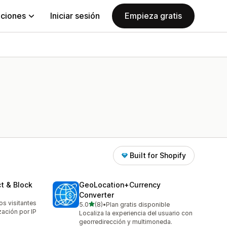
aciones
Iniciar sesión
Empieza gratis
Built for Shopify
t & Block
GeoLocation+Currency
Converter
os visitantes
de 5 estrellas
5.0
(8)
•
Plan gratis disponible
8 reseñas en total
ación por IP
Localiza la experiencia del usuario con
georredirección y multimoneda.