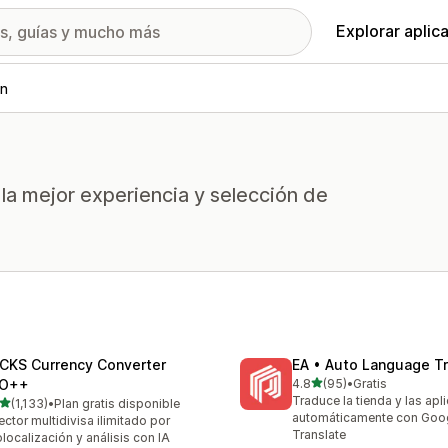
Explorar aplic
ón
 la mejor experiencia y selección de
CKS Currency Converter
EA • Auto Language Tr
de 5 estrellas
O++
4.8
(95)
•
Gratis
95 reseñas en total
Traduce la tienda y las apl
de 5 estrellas
(1,133)
•
Plan gratis disponible
3 reseñas en total
automáticamente con Goo
ector multidivisa ilimitado por
Translate
localización y análisis con IA