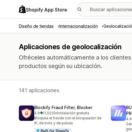
Shopify App Store
Diseño de tiendas
Internacionalización
Geolocalizaci
Aplicaciones de geolocalización
Ofréceles automáticamente a los clientes
productos según su ubicación.
141 aplicaciones
Blockify Fraud Filter, Blocker
BU
de 5 estrellas
4.9
(1,523)
•
Instalación gratuita
PR
1523 reseñas en total
Bloquea el fraude con el bloqueador de
4.9
113
IP, de bots y de países
Sel
geo
Built for Shopify