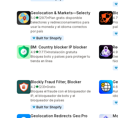
Geolocation & Markets—Selecty
Blo
de 5 estrellas
5.0
(297)
•
Plan gratis disponible
4.7
297 reseñas en total
314
Selectores y redireccionamientos para
Pro
usar la moneda y el idioma correctos
paí
por país
Built for Shopify
BM: Country blocker IP blocker
Re
de 5 estrellas
4.9
(177)
•
Instalación gratuita
4.9
177 reseñas en total
56 
Bloquea bots y países para proteger tu
Ges
tienda en línea
fác
Blockly Fraud Filter, Blocker
Ge
de 5 estrellas
4.2
(23)
•
Gratis
4.6
23 reseñas en total
272
Bloquea el fraude con el bloqueador de
Aum
IP, el bloqueador de bots y el
id
bloqueador de países
Built for Shopify
Geolocation Redirects Geo:Pro
Mo