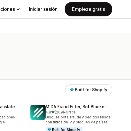
aciones
Iniciar sesión
Empieza gratis
Built for Shopify
anslate
MIDA Fraud Filter, Bot Blocker
de 5 estrellas
4.9
(209)
•
Gratis
209 reseñas en total
icaciones
Bloquea bots, fraude y pedidos falsos
gle
con filtros de IP y bloqueo de países
Built for Shopify