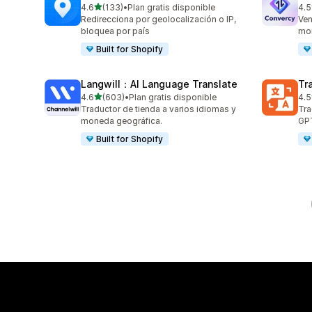
de 5 estrellas
4.6
(133)
•
Plan gratis disponible
4.5
133 reseñas en total
123
Redirecciona por geolocalización o IP,
Ven
bloquea por país
mo
Built for Shopify
Langwill：AI Language Translate
Tr
de 5 estrellas
4.6
(603)
•
Plan gratis disponible
4.5
603 reseñas en total
441
Traductor de tienda a varios idiomas y
Tra
moneda geográfica.
GPT
Built for Shopify