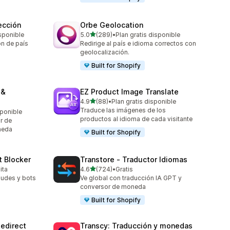
ección
Orbe Geolocation
de 5 estrellas
sponible
5.0
(289)
•
Plan gratis disponible
289 reseñas en total
ón de país
Redirige al país e idioma correctos con
geolocalización.
Built for Shopify
 &
EZ Product Image Translate
de 5 estrellas
4.9
(88)
•
Plan gratis disponible
88 reseñas en total
Traduce las imágenes de los
sponible
productos al idioma de cada visitante
r de
neda
Built for Shopify
t Blocker
Transtore ‑ Traductor Idiomas
de 5 estrellas
ita
4.6
(724)
•
Gratis
724 reseñas en total
raudes y bots
Ve global con traducción IA GPT y
conversor de moneda
Built for Shopify
edirect
Transcy: Traducción y monedas