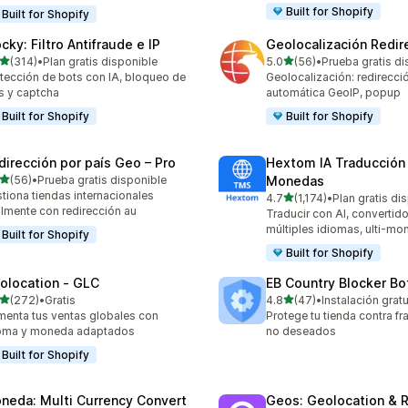
Built for Shopify
Built for Shopify
cky: Filtro Antifraude e IP
Geolocalización Redir
de 5 estrellas
de 5 estrellas
(314)
•
Plan gratis disponible
5.0
(56)
•
Prueba gratis di
 reseñas en total
56 reseñas en total
tección de bots con IA, bloqueo de
Geolocalización: redirecci
s y captcha
automática GeoIP, popup
Built for Shopify
Built for Shopify
dirección por país Geo – Pro
Hextom IA Traducción
de 5 estrellas
(56)
•
Prueba gratis disponible
Monedas
reseñas en total
tiona tiendas internacionales
de 5 estrellas
4.7
(1,174)
•
Plan gratis di
1174 reseñas en total
ilmente con redirección au
Traducir con AI, convertido
múltiples idiomas, ulti-mo
Built for Shopify
Built for Shopify
olocation ‑ GLC
EB Country Blocker Bo
de 5 estrellas
de 5 estrellas
(272)
•
Gratis
4.8
(47)
•
Instalación gratu
 reseñas en total
47 reseñas en total
enta tus ventas globales con
Protege tu tienda contra f
ioma y moneda adaptados
no deseados
Built for Shopify
neda: Multi Currency Convert
Geos: Geolocation & R