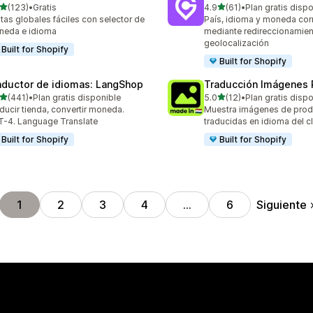
de 5 estrellas
de 5 estrellas
(123)
•
Gratis
4.9
(61)
•
Plan gratis disp
 reseñas en total
61 reseñas en total
tas globales fáciles con selector de
País, idioma y moneda cor
neda e idioma
mediante redireccionamie
geolocalización
Built for Shopify
Built for Shopify
aductor de idiomas: LangShop
Traducción Imágenes 
de 5 estrellas
de 5 estrellas
(441)
•
Plan gratis disponible
5.0
(12)
•
Plan gratis disp
 reseñas en total
12 reseñas en total
ducir tienda, convertir moneda.
Muestra imágenes de prod
-4. Language Translate
traducidas en idioma del cl
Built for Shopify
Built for Shopify
Siguiente
1
2
3
4
…
6