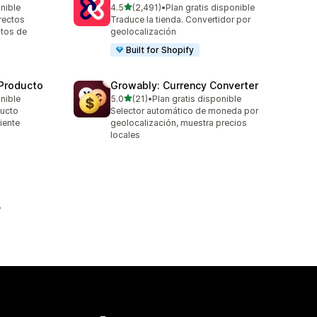
de 5 estrellas
onible
4.5
(2,491)
•
Plan gratis disponible
2491 reseñas en total
rectos
Traduce la tienda. Convertidor por
ntos de
geolocalización
Built for Shopify
Producto
Growably: Currency Converter
de 5 estrellas
onible
5.0
(21)
•
Plan gratis disponible
21 reseñas en total
ucto
Selector automático de moneda por
iente
geolocalización, muestra precios
locales