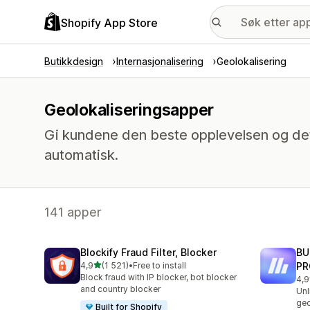
Shopify App Store
Butikkdesign
Internasjonalisering
Geolokalisering
Geolokaliseringsapper
Gi kundene den beste opplevelsen og det
automatisk.
141 apper
Blockify Fraud Filter, Blocker
BU
av 5 stjerner
4,9
(1 521)
•
Free to install
PR
Totalt 1521 omtaler
Block fraud with IP blocker, bot blocker
4,9
Tot
and country blocker
Unl
geo
Built for Shopify