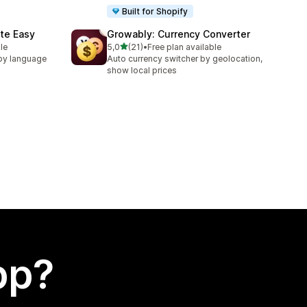
Built for Shopify
te Easy
Growably: Currency Converter
av 5 stjerner
le
5,0
(21)
•
Free plan available
Totalt 21 omtaler
by language
Auto currency switcher by geolocation,
show local prices
app?