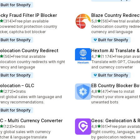
Built for Shopify
ocky Fraud Filter IP Blocker
Blaze Country Redirec
av 5 stjerner
av 5 stjerner
(314)
•
Free plan available
5,0
(56)
•
Free trial availab
alt 314 omtaler
Totalt 56 omtaler
powered bot protection country
Geolocation country redirec
cker, captcha bot blocker
currency and language
Built for Shopify
Built for Shopify
olocation Country Redirect
Hextom AI Translate &
av 5 stjerner
av 5 stjerner
(56)
•
Free trial available
4,7
(1 174)
•
Free plan avai
alt 56 omtaler
Totalt 1174 omtaler
location country redirects with right
Translate with GPT, Claude
rency and language
and currency converter
Built for Shopify
Built for Shopify
olocation – GLC
EB Country Blocker Bo
av 5 stjerner
av 5 stjerner
(272)
•
Gratis
4,8
(47)
•
Free to install
alt 272 omtaler
Totalt 47 omtaler
st global sales with language and
Protect your store against 
rency recommendations.
unwanted bots
Built for Shopify
C ‑ Multi Currency Converter
Geos: Geolocation & R
av 5 stjerner
av 5 stjerner
(123)
•
Gratis
4,9
(61)
•
Free plan availab
alt 123 omtaler
Totalt 61 omtaler
y global sales with currency
Right country, language, a
tcher & language translate
by geolocation redirects