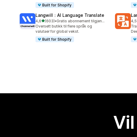
Built for Shopify
Langwill：AI Language Translate
La
av 5 stjerner
4,6
(603)
•
Gratis abonnement tilgjengelig
4,5
Totalt 603 omtaler
Tot
Oversett butikk til flere språk og
Tra
valutaer for global vekst.
Dee
Built for Shopify
Vil