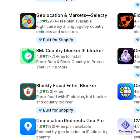
Geolocation & Markets—Selecty
Bl
av 5 stjerner
5,0
(297)
•
Free plan available
4,7
Totalt 297 omtaler
Tot
Right currency & language by country
AI-
redirects and selectors
blo
Built for Shopify
BM: Country blocker IP blocker
Ge
av 5 stjerner
4,9
(177)
•
Free to install
4,9
Totalt 177 omtaler
Tot
Block Bots & Block Country to Protect
Geo
Your Online Store
cur
Blockly Fraud Filter, Blocker
Ge
av 5 stjerner
4,2
(23)
•
Free
4,6
Totalt 23 omtaler
Tot
Block fraud with IP blocker, bot blocker
Boo
and country blocker
cur
Built for Shopify
Geolocation Redirects Geo:Pro
CV
av 5 stjerner
4,6
(133)
•
Free plan available
4,5
Totalt 133 omtaler
Tot
Redirect by geo location or IP, block by
Eas
country
swi