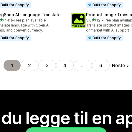
Built for Shopify
Built for Shopify
ngShop AI Language Translate
Product Image Transla
av 5 stjerner
av 5 stjerner
(441)
•
Free plan available
5,0
(12)
•
Free plan availab
alt 441 omtaler
Totalt 12 omtaler
nslate language with Open AI,
Translate product images 
pL and convert currency.
or market with AI support
Built for Shopify
Built for Shopify
Neste
1
2
3
4
…
6
 du legge til en 