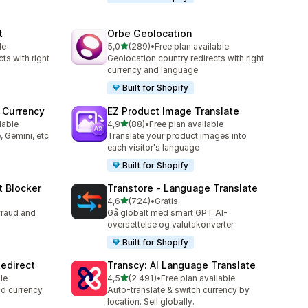
t
Orbe Geolocation
av 5 stjerner
le
5,0
(289)
•
Free plan available
Totalt 289 omtaler
ts with right
Geolocation country redirects with right
currency and language
Built for Shopify
 Currency
EZ Product Image Translate
av 5 stjerner
lable
4,9
(88)
•
Free plan available
Totalt 88 omtaler
, Gemini, etc
Translate your product images into
each visitor's language
Built for Shopify
t Blocker
Transtore ‑ Language Translate
av 5 stjerner
4,6
(724)
•
Gratis
Totalt 724 omtaler
fraud and
Gå globalt med smart GPT AI-
oversettelse og valutakonverter
Built for Shopify
edirect
Transcy: AI Language Translate
av 5 stjerner
le
4,5
(2 491)
•
Free plan available
Totalt 2491 omtaler
nd currency
Auto-translate & switch currency by
location. Sell globally.