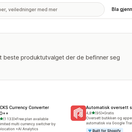
Bla gjen
 beste produktutvalget der de befinner seg
CKS Currency Converter
Automatisk oversett s
av 5 stjerner
O++
4,8
(95)
•
Gratis
Totalt 95 omtaler
Oversett butikken og appe
av 5 stjerner
(1 133)
•
Free plan available
alt 1133 omtaler
automatisk via Google Tra
imited multi currency switcher by
location +AI Analytics
Built for Shopify