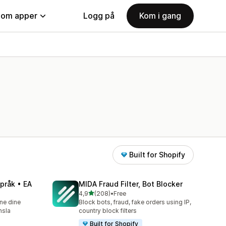
nom apper
Logg på
Kom i gang
Built for Shopify
pråk • EA
MIDA Fraud Filter, Bot Blocker
av 5 stjerner
4,9
(208)
•
Free
Totalt 208 omtaler
ne dine
Block bots, fraud, fake orders using IP,
nsla
country block filters
Built for Shopify