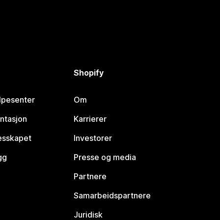
Shopify
lpesenter
Om
ntasjon
Karrierer
lesskapet
Investorer
gg
Presse og media
Partnere
Samarbeidspartnere
Juridisk