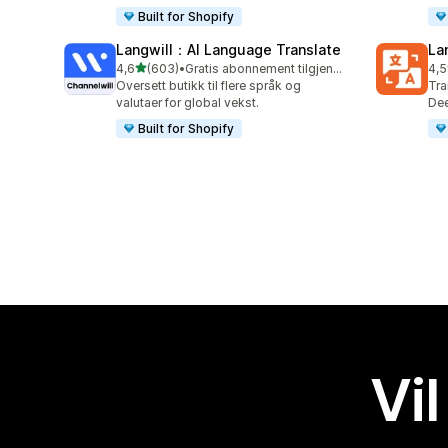
Built for Shopify
Langwill：AI Language Translate
La
av 5 stjerner
4,6
(603)
•
Gratis abonnement tilgjengelig
4,5
Totalt 603 omtaler
Tot
Oversett butikk til flere språk og
Tra
valutaer for global vekst.
Dee
Built for Shopify
Vil