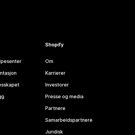
Shopify
lpesenter
Om
ntasjon
Karrierer
lesskapet
Investorer
gg
Presse og media
Partnere
Samarbeidspartnere
Juridisk