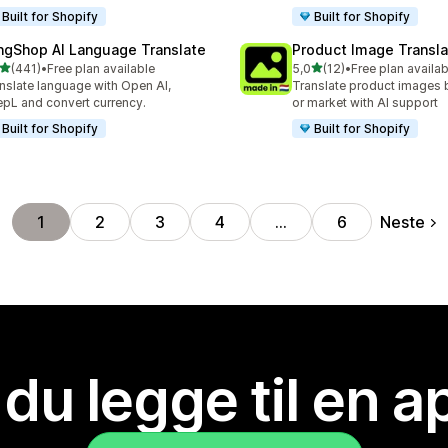
Built for Shopify
Built for Shopify
ngShop AI Language Translate
Product Image Transla
av 5 stjerner
av 5 stjerner
(441)
•
Free plan available
5,0
(12)
•
Free plan availab
alt 441 omtaler
Totalt 12 omtaler
nslate language with Open AI,
Translate product images 
pL and convert currency.
or market with AI support
Built for Shopify
Built for Shopify
Neste
1
2
3
4
…
6
 du legge til en 