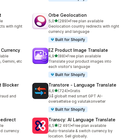
t
Orbe Geolocation
av 5 stjerner
le
5,0
(289)
•
Free plan available
Totalt 289 omtaler
ts with right
Geolocation country redirects with right
currency and language
Built for Shopify
 Currency
EZ Product Image Translate
av 5 stjerner
lable
4,9
(88)
•
Free plan available
Totalt 88 omtaler
, Gemini, etc
Translate your product images into
each visitor's language
Built for Shopify
t Blocker
Transtore ‑ Language Translate
av 5 stjerner
4,6
(724)
•
Gratis
Totalt 724 omtaler
fraud and
Gå globalt med smart GPT AI-
oversettelse og valutakonverter
Built for Shopify
edirect
Transcy: AI Language Translate
av 5 stjerner
le
4,5
(2 491)
•
Free plan available
Totalt 2491 omtaler
nd currency
Auto-translate & switch currency by
location. Sell globally.