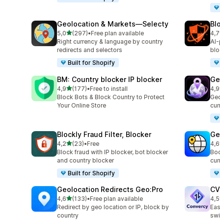
Geolocation & Markets—Selecty
Bl
av 5 stjerner
5,0
(297)
•
Free plan available
4,7
Totalt 297 omtaler
Tot
Right currency & language by country
AI-
redirects and selectors
blo
Built for Shopify
BM: Country blocker IP blocker
Ge
av 5 stjerner
4,9
(177)
•
Free to install
4,9
Totalt 177 omtaler
Tot
Block Bots & Block Country to Protect
Geo
Your Online Store
cur
Blockly Fraud Filter, Blocker
Ge
av 5 stjerner
4,2
(23)
•
Free
4,6
Totalt 23 omtaler
Tot
Block fraud with IP blocker, bot blocker
Boo
and country blocker
cur
Built for Shopify
Geolocation Redirects Geo:Pro
CV
av 5 stjerner
4,6
(133)
•
Free plan available
4,5
Totalt 133 omtaler
Tot
Redirect by geo location or IP, block by
Eas
country
swi