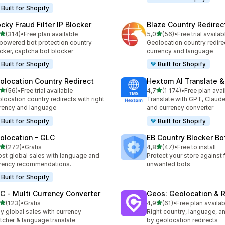
Built for Shopify
ocky Fraud Filter IP Blocker
Blaze Country Redirec
av 5 stjerner
av 5 stjerner
(314)
•
Free plan available
5,0
(56)
•
Free trial availab
alt 314 omtaler
Totalt 56 omtaler
powered bot protection country
Geolocation country redirec
cker, captcha bot blocker
currency and language
Built for Shopify
Built for Shopify
olocation Country Redirect
Hextom AI Translate &
av 5 stjerner
av 5 stjerner
(56)
•
Free trial available
4,7
(1 174)
•
Free plan avai
alt 56 omtaler
Totalt 1174 omtaler
location country redirects with right
Translate with GPT, Claude
rency and language
and currency converter
Built for Shopify
Built for Shopify
olocation – GLC
EB Country Blocker Bo
av 5 stjerner
av 5 stjerner
(272)
•
Gratis
4,8
(47)
•
Free to install
alt 272 omtaler
Totalt 47 omtaler
st global sales with language and
Protect your store against 
rency recommendations.
unwanted bots
Built for Shopify
C ‑ Multi Currency Converter
Geos: Geolocation & R
av 5 stjerner
av 5 stjerner
(123)
•
Gratis
4,9
(61)
•
Free plan availab
alt 123 omtaler
Totalt 61 omtaler
y global sales with currency
Right country, language, a
tcher & language translate
by geolocation redirects