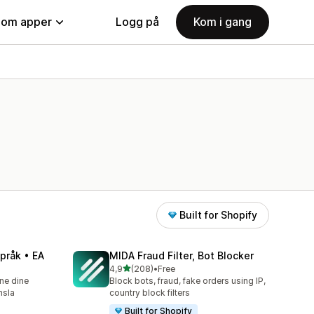
nom apper
Logg på
Kom i gang
Built for Shopify
pråk • EA
MIDA Fraud Filter, Bot Blocker
av 5 stjerner
4,9
(208)
•
Free
Totalt 208 omtaler
ne dine
Block bots, fraud, fake orders using IP,
nsla
country block filters
Built for Shopify