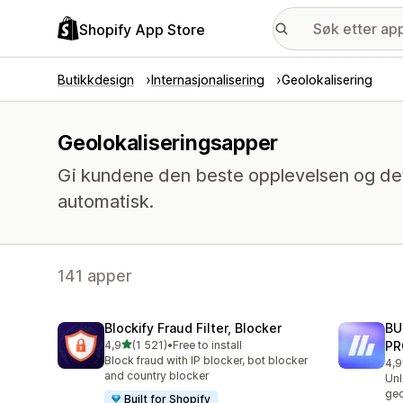
Shopify App Store
Butikkdesign
Internasjonalisering
Geolokalisering
Geolokaliseringsapper
Gi kundene den beste opplevelsen og det
automatisk.
141 apper
Blockify Fraud Filter, Blocker
BU
av 5 stjerner
4,9
(1 521)
•
Free to install
PR
Totalt 1521 omtaler
Block fraud with IP blocker, bot blocker
4,9
Tot
and country blocker
Unl
geo
Built for Shopify