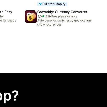
Built for Shopify
te Easy
Growably: Currency Converter
av 5 stjerner
le
5,0
(21)
•
Free plan available
Totalt 21 omtaler
by language
Auto currency switcher by geolocation,
show local prices
app?