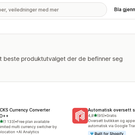
Bla gjen
 beste produktutvalget der de befinner seg
CKS Currency Converter
Automatisk oversett s
av 5 stjerner
O++
4,8
(95)
•
Gratis
Totalt 95 omtaler
Oversett butikken og appe
av 5 stjerner
(1 133)
•
Free plan available
alt 1133 omtaler
automatisk via Google Tra
imited multi currency switcher by
location +AI Analytics
Built for Shopify