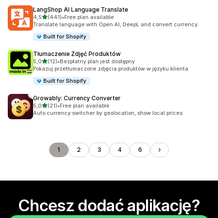
LangShop AI Language Translate
na 5 gwiazdek
4,5
(441)
•
Free plan available
Łączna liczba recenzji: 441
Translate language with Open AI, DeepL and convert currency.
Built for Shopify
Tłumaczenie Zdjęć Produktów
na 5 gwiazdek
5,0
(12)
•
Bezpłatny plan jest dostępny
Łączna liczba recenzji: 12
Pokazuj przetłumaczone zdjęcia produktów w języku klienta
Built for Shopify
Growably: Currency Converter
na 5 gwiazdek
5,0
(21)
•
Free plan available
Łączna liczba recenzji: 21
Auto currency switcher by geolocation, show local prices
1
2
3
4
6
Chcesz dodać aplikację?