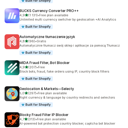
Built for Shopify
BUCKS Currency Converter PRO++
na 5 gwiazdek
4,9
(1 131)
•
Free plan available
Łączna liczba recenzji: 1131
Unlimited multi currency switcher by geolocation +AI Analytics
Built for Shopify
Automatyczne tłumaczenie język
na 5 gwiazdek
4,8
(96)
•
Gratis
Łączna liczba recenzji: 96
Automatycznie tłumacz swój sklep i aplikacje za pomocą Tłumacz
Built for Shopify
MIDA Fraud Filter, Bot Blocker
na 5 gwiazdek
4,9
(207)
•
Free
Łączna liczba recenzji: 207
Block bots, fraud, fake orders using IP, country block filters
Built for Shopify
Geolocation & Markets—Selecty
na 5 gwiazdek
5,0
(297)
•
Free plan available
Łączna liczba recenzji: 297
Right currency & language by country redirects and selectors
Built for Shopify
Blocky Fraud Filter IP Blocker
na 5 gwiazdek
4,7
(313)
•
Free plan available
Łączna liczba recenzji: 313
AI-powered bot protection country blocker, captcha bot blocker