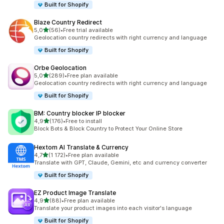
Built for Shopify
Blaze Country Redirect
na 5 gwiazdek
5,0
(56)
•
Free trial available
Łączna liczba recenzji: 56
Geolocation country redirects with right currency and language
Built for Shopify
Orbe Geolocation
na 5 gwiazdek
5,0
(289)
•
Free plan available
Łączna liczba recenzji: 289
Geolocation country redirects with right currency and language
Built for Shopify
BM: Country blocker IP blocker
na 5 gwiazdek
4,9
(176)
•
Free to install
Łączna liczba recenzji: 176
Block Bots & Block Country to Protect Your Online Store
Hextom AI Translate & Currency
na 5 gwiazdek
4,7
(1 172)
•
Free plan available
Łączna liczba recenzji: 1172
Translate with GPT, Claude, Gemini, etc and currency converter
Built for Shopify
EZ Product Image Translate
na 5 gwiazdek
4,9
(88)
•
Free plan available
Łączna liczba recenzji: 88
Translate your product images into each visitor's language
Built for Shopify