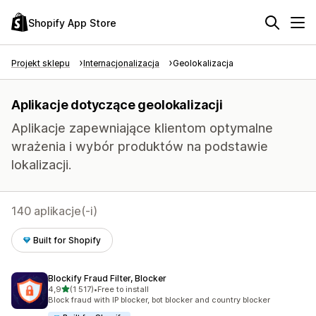
Shopify App Store
Projekt sklepu
Internacjonalizacja
Geolokalizacja
Aplikacje dotyczące geolokalizacji
Aplikacje zapewniające klientom optymalne
wrażenia i wybór produktów na podstawie
lokalizacji.
140 aplikacje(-i)
Built for Shopify
Blockify Fraud Filter, Blocker
na 5 gwiazdek
4,9
(1 517)
•
Free to install
Łączna liczba recenzji: 1517
Block fraud with IP blocker, bot blocker and country blocker