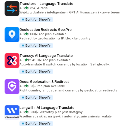
Transtore ‑ Language Translate
na 5 gwiazdek
4,6
(724)
•
Gratis
Łączna liczba recenzji: 724
Wejdź globalnie z inteligentnym GPT AI tłumaczem i konwerterem
Built for Shopify
Geolocation Redirects Geo:Pro
na 5 gwiazdek
4,6
(133)
•
Free plan available
Łączna liczba recenzji: 133
Redirect by geo location or IP, block by country
Built for Shopify
Transcy: AI Language Translate
na 5 gwiazdek
4,5
(2 490)
•
Free plan available
Łączna liczba recenzji: 2490
Auto-translate & switch currency by location. Sell globally.
Built for Shopify
Geos: Geolocation & Redirect
na 5 gwiazdek
4,9
(61)
•
Free plan available
Łączna liczba recenzji: 61
Right country, language, and currency by geolocation redirects
Built for Shopify
Langwill：AI Language Translate
na 5 gwiazdek
4,6
(603)
•
Bezpłatny plan jest dostępny
Łączna liczba recenzji: 603
Przetłumacz sklep na języki i automatycznie zmieniaj waluty.
Built for Shopify