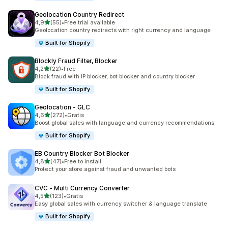
Geolocation Country Redirect
na 5 gwiazdek
4,9
(55)
•
Free trial available
Łączna liczba recenzji: 55
Geolocation country redirects with right currency and language
Built for Shopify
Blockly Fraud Filter, Blocker
na 5 gwiazdek
4,2
(22)
•
Free
Łączna liczba recenzji: 22
Block fraud with IP blocker, bot blocker and country blocker
Built for Shopify
Geolocation ‑ GLC
na 5 gwiazdek
4,6
(272)
•
Gratis
Łączna liczba recenzji: 272
Boost global sales with language and currency recommendations.
Built for Shopify
EB Country Blocker Bot Blocker
na 5 gwiazdek
4,8
(47)
•
Free to install
Łączna liczba recenzji: 47
Protect your store against fraud and unwanted bots
CVC ‑ Multi Currency Converter
na 5 gwiazdek
4,5
(123)
•
Gratis
Łączna liczba recenzji: 123
Easy global sales with currency switcher & language translate
Built for Shopify