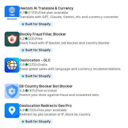
Hextom AI Translate & Currency
na 5 gwiazdek
4,7
(1 173)
•
Free plan available
Łączna liczba recenzji: 1173
Translate with GPT, Claude, Gemini, etc and currency converter
Built for Shopify
Blockly Fraud Filter, Blocker
na 5 gwiazdek
4,2
(23)
•
Free
Łączna liczba recenzji: 23
Block fraud with IP blocker, bot blocker and country blocker
Built for Shopify
Geolocation ‑ GLC
na 5 gwiazdek
4,6
(272)
•
Gratis
Łączna liczba recenzji: 272
Boost global sales with language and currency recommendations.
Built for Shopify
EB Country Blocker Bot Blocker
na 5 gwiazdek
4,8
(47)
•
Free to install
Łączna liczba recenzji: 47
Protect your store against fraud and unwanted bots
Geolocation Redirects Geo:Pro
na 5 gwiazdek
4,6
(133)
•
Free plan available
Łączna liczba recenzji: 133
Redirect by geo location or IP, block by country
Built for Shopify