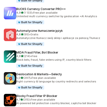
Built for Shopify
BUCKS Currency Converter PRO++
na 5 gwiazdek
4,9
(1 133)
•
Free plan available
Łączna liczba recenzji: 1133
Unlimited multi currency switcher by geolocation +AI Analytics
Built for Shopify
Automatyczne tłumaczenie język
na 5 gwiazdek
4,8
(95)
•
Gratis
Łączna liczba recenzji: 95
Automatycznie tłumacz swój sklep i aplikacje za pomocą Tłumacz
Built for Shopify
MIDA Fraud Filter, Bot Blocker
na 5 gwiazdek
4,9
(214)
•
Free
Łączna liczba recenzji: 214
Block bots, fraud, fake orders using IP, country block filters
Built for Shopify
Geolocation & Markets—Selecty
na 5 gwiazdek
5,0
(297)
•
Free plan available
Łączna liczba recenzji: 297
Right currency & language by country redirects and selectors
Built for Shopify
Blocky Fraud Filter IP Blocker
na 5 gwiazdek
4,7
(315)
•
Free plan available
Łączna liczba recenzji: 315
AI-powered bot protection country blocker, captcha bot blocker