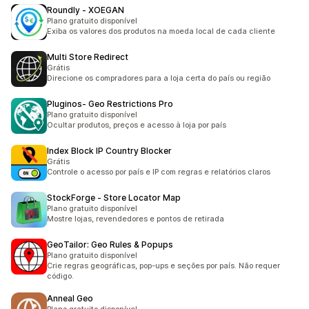
Roundly ‑ XOEGAN
Plano gratuito disponível
Exiba os valores dos produtos na moeda local de cada cliente
Multi Store Redirect
Grátis
Direcione os compradores para a loja certa do país ou região
Pluginos‑ Geo Restrictions Pro
Plano gratuito disponível
Ocultar produtos, preços e acesso à loja por país
Index Block IP Country Blocker
Grátis
Controle o acesso por país e IP com regras e relatórios claros
StockForge ‑ Store Locator Map
Plano gratuito disponível
Mostre lojas, revendedores e pontos de retirada
GeoTailor: Geo Rules & Popups
Plano gratuito disponível
Crie regras geográficas, pop-ups e seções por país. Não requer
código.
Anneal Geo