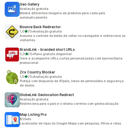
Geo Gallery
Avaliação gratuita
Mostre diferentes imagens de produtos para cada país
automaticamente
Bounce Back Redirector
de 5 estrelas
1,0
(1)
•
Avaliação gratuita
1 avaliações ao todo
Assuma o controle do botão de voltar no navegador e redirecione os
visitantes
BrandLink ‑ branded short URLs
de 5 estrelas
5,0
(1)
•
Plano gratuito disponível
1 avaliações ao todo
Gere e acompanhe URLs curtas personalizadas com banner/barra
promocional
Zrix Country Blocker
de 5 estrelas
1,0
(1)
•
Avaliação gratuita
1 avaliações ao todo
Proteja com bloqueios de IP/país, listas de permissões e segurança
de dados
GlobeLink Geolocation Redirect
Avaliação gratuita
Redireciona para o país e o idioma corretos com geolocalização
Map Listing Pro
$1/mês
Localizador de lojas do Google Maps com pesquisa, filtros e rotas